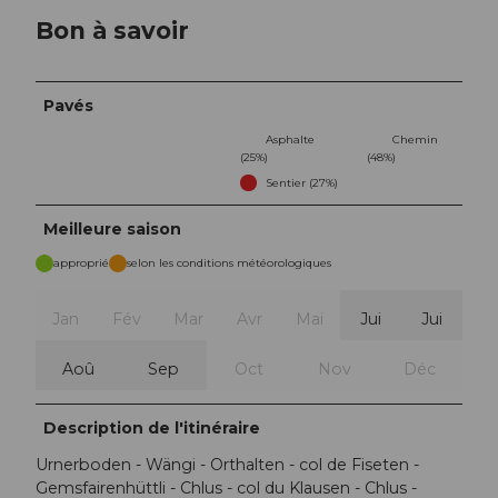
Bon à savoir
Pavés
Asphalte
Chemin
(25%)
(48%)
Sentier (27%)
Meilleure saison
approprié
selon les conditions météorologiques
Jan
Fév
Mar
Avr
Mai
Jui
Jui
Aoû
Sep
Oct
Nov
Déc
Description de l'itinéraire
Urnerboden - Wängi - Orthalten - col de Fiseten -
Gemsfairenhüttli - Chlus - col du Klausen - Chlus -