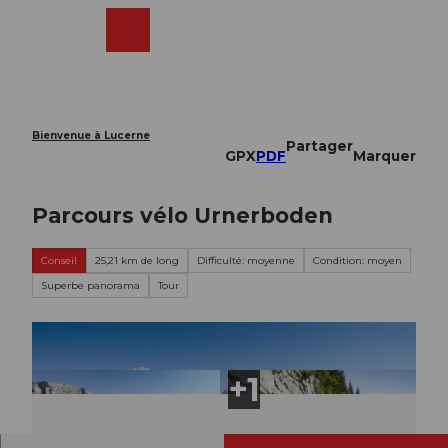
T
o
Webcams
Recherche
Menu
Shop
c
o
n
t
e
Bienvenue à Lucerne
Partager
n
GPX
PDF
Marquer
t
Parcours vélo Urnerboden
Conseil
25,21 km de long
Difficulté: moyenne
Condition: moyen
Superbe panorama
Tour