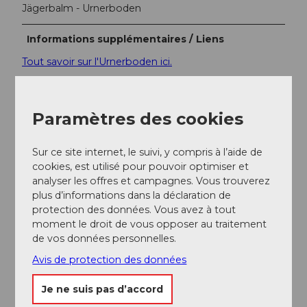
Jägerbalm - Urnerboden
Informations supplémentaires / Liens
Tout savoir sur l'Urnerboden ici.
Auteur(e)
Paramètres des cookies
Markus Fehlmann
Organisation
Sur ce site internet, le suivi, y compris à l’aide de
cookies, est utilisé pour pouvoir optimiser et
Verein Urner Wanderwege
analyser les offres et campagnes. Vous trouverez
plus d’informations dans la déclaration de
Conseil de l'auteur
protection des données. Vous avez à tout
Le parcours est signalé en continu avec le n° 415.
moment le droit de vous opposer au traitement
de vos données personnelles.
Carte
Avis de protection des données
Carte vélo et randonnée du canton d'Uri
Je ne suis pas d’accord