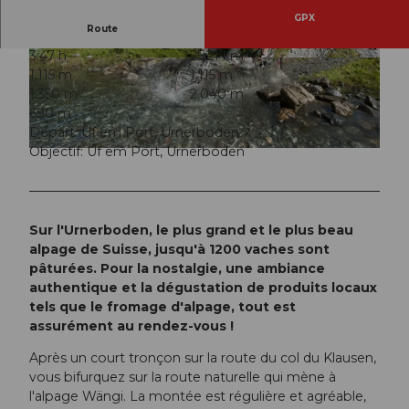
GPX
Route
3:47 h
25,21 km
© ARE, Verein Urner Wanderwege |
CC-BY
© ARE, Verein Urner Wanderwege |
CC-BY
1.115 m
1.115 m
1.350 m
2.040 m
690 m
Départ: Uf em Port, Urnerboden
Objectif: Uf em Port, Urnerboden
© ARE, Verein Urner Wanderwege |
CC-BY
Sur l'Urnerboden, le plus grand et le plus beau
alpage de Suisse, jusqu'à 1200 vaches sont
pâturées. Pour la nostalgie, une ambiance
authentique et la dégustation de produits locaux
tels que le fromage d'alpage, tout est
assurément au rendez-vous !
Après un court tronçon sur la route du col du Klausen,
vous bifurquez sur la route naturelle qui mène à
l'alpage Wängi. La montée est régulière et agréable,