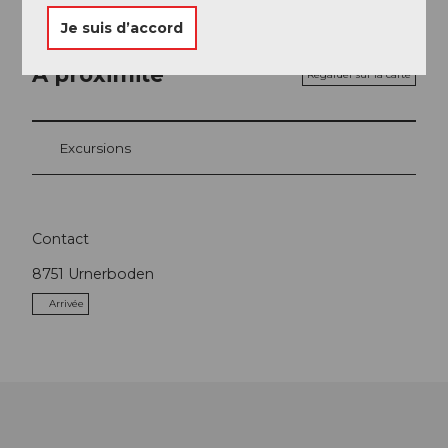
Je suis d’accord
A proximité
Regarder sur la carte
Excursions
Contact
8751
Urnerboden
Arrivée