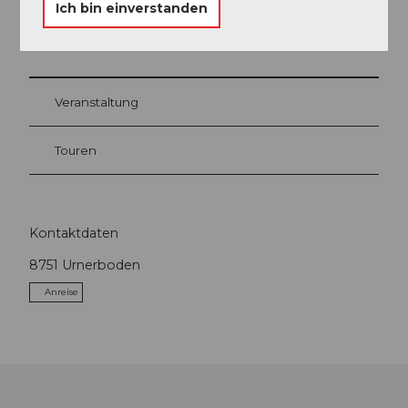
Ich bin einverstanden
In der Nähe
Auf der Karte anschauen
Veranstaltung
Touren
Kontaktdaten
8751
Urnerboden
Anreise