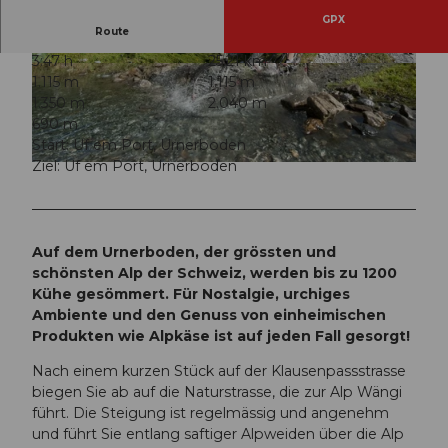
GPX
Route
3:47 h
25,21 km
© ARE, Verein Urner Wanderwege |
CC-BY
© ARE, Verein Urner Wanderwege |
CC-BY
1.115 m
1.115 m
1.350 m
2.040 m
690 m
Start: Uf em Port, Urnerboden
Ziel: Uf em Port, Urnerboden
© ARE, Verein Urner Wanderwege |
CC-BY
Auf dem Urnerboden, der grössten und
schönsten Alp der Schweiz, werden bis zu 1200
Kühe gesömmert. Für Nostalgie, urchiges
Ambiente und den Genuss von einheimischen
Produkten wie Alpkäse ist auf jeden Fall gesorgt!
Nach einem kurzen Stück auf der Klausenpassstrasse
biegen Sie ab auf die Naturstrasse, die zur Alp Wängi
führt. Die Steigung ist regelmässig und angenehm
und führt Sie entlang saftiger Alpweiden über die Alp