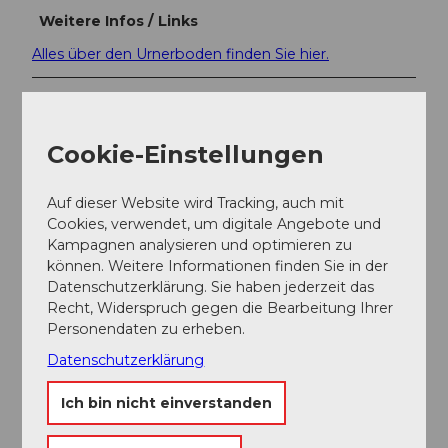
Weitere Infos / Links
Alles über den Urnerboden finden Sie hier.
Autor:in
Markus Fehlmann
Cookie-Einstellungen
Organisation
Auf dieser Website wird Tracking, auch mit
Verein Urner Wanderwege
Cookies, verwendet, um digitale Angebote und
Kampagnen analysieren und optimieren zu
Unser Tipp
können. Weitere Informationen finden Sie in der
Datenschutzerklärung. Sie haben jederzeit das
Die Tour ist durchgehend mit Nr. 415 signalisiert.
Recht, Widerspruch gegen die Bearbeitung Ihrer
Personendaten zu erheben.
Karte
Datenschutzerklärung
Bike- und Wanderkarte des Kantons Uri
Ich bin nicht einverstanden