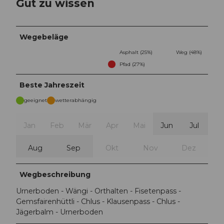
Gut zu wissen
Wegebeläge
Asphalt (25%)
Weg (48%)
Pfad (27%)
Beste Jahreszeit
geeignet
wetterabhängig
Jan
Feb
Mär
Apr
Mai
Jun
Jul
Aug
Sep
Okt
Nov
Dez
Wegbeschreibung
Urnerboden - Wängi - Orthalten - Fisetenpass -
Gemsfairenhüttli - Chlus - Klausenpass - Chlus -
Jägerbalm - Urnerboden