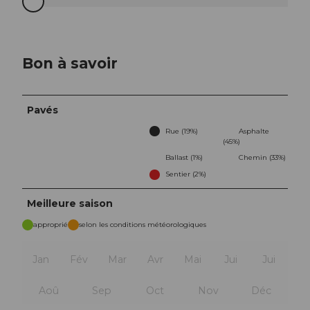
Bon à savoir
Pavés
Rue (19%)
Asphalte
(45%)
Ballast (1%)
Chemin (33%)
Sentier (2%)
Meilleure saison
approprié
selon les conditions météorologiques
Jan
Fév
Mar
Avr
Mai
Jui
Jui
Aoû
Sep
Oct
Nov
Déc