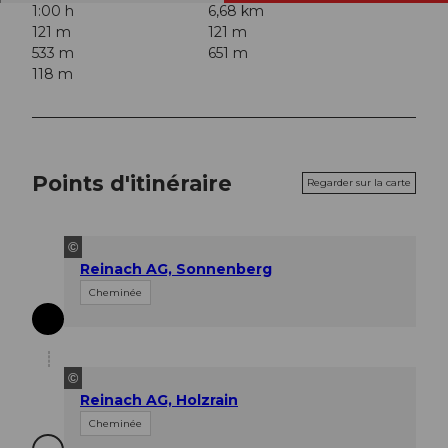
1:00 h
6,68 km
121 m
121 m
533 m
651 m
118 m
Points d'itinéraire
Regarder sur la carte
©
Reinach AG, Sonnenberg
Cheminée
©
Reinach AG, Holzrain
Cheminée