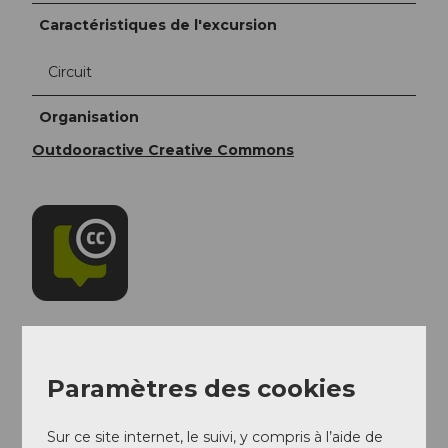
Caractéristiques de l'excursion
Circuit
Organisation
Outdooractive Creative Commons
Paramètres des cookies
A proximité
Regarder sur la carte
Sur ce site internet, le suivi, y compris à l’aide de