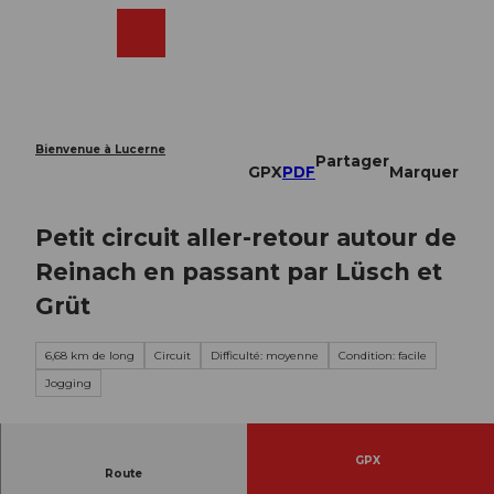
T
o
Webcams
Recherche
Menu
Shop
c
o
n
t
e
Bienvenue à Lucerne
Partager
n
GPX
PDF
Marquer
t
Petit circuit aller-retour autour de
Reinach en passant par Lüsch et
Grüt
6,68 km de long
Circuit
Difficulté: moyenne
Condition: facile
Jogging
GPX
Route