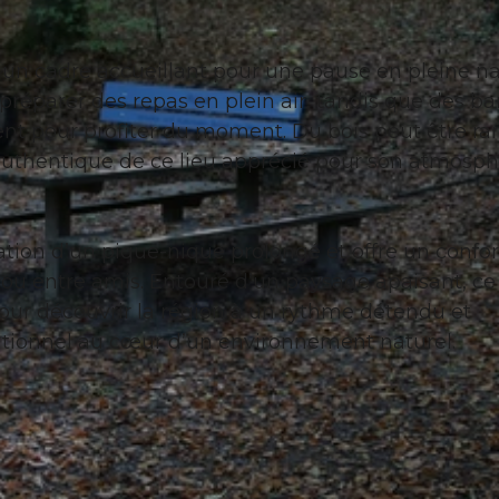
 un cadre accueillant pour une pause en pleine na
préparer des repas en plein air, tandis que des ba
ment pour profiter du moment. Du bois peut être r
 authentique de ce lieu apprécié pour son atmosp
sation d’un pique-nique prolongé et offre un confor
 ou entre amis. Entouré d’un paysage apaisant, ce
our découvrir la région à un rythme détendu et
itionnel au cœur d’un environnement naturel.