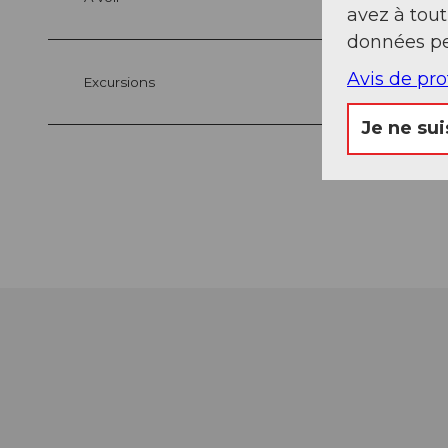
avez à tou
données pe
Avis de pr
Excursions
Je ne sui