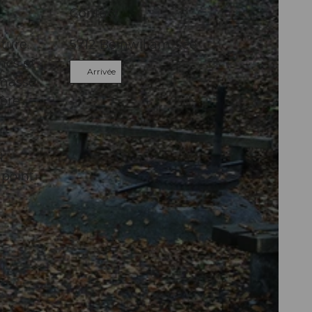
Contact
ture.
5712
Beinwil am See
ncs et
Arrivée
amassé
hère
t
 point