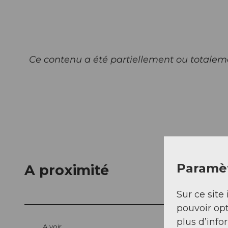
Ce contenu a été partiellement ou totaleme
Paramèt
A proximité
Sur ce site 
pouvoir opt
plus d’info
A voir