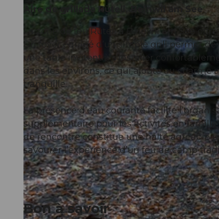
Aire de grillade Rüteli, Beinwil am See
La zone de feu Rüteli à Beinwil am See offre
Un foyer équipé d’un simple grill permet de 
une table invitent à s’installer confortable
dans les environs, ce qui ajoute au charme
tranquille.
La présence d’eau courante facilite l’organi
supplémentaire pour les activités en famille
de rencontre constitue une halte agréable p
savourer l’expérience d’un feu de camp trad
Bon à savoir