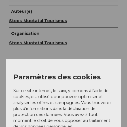
Auteur(e)
Stoos-Muotatal Tourismus
Organisation
Stoos-Muotatal Tourismus
Paramètres des cookies
A proximité
Regarder sur la carte
Sur ce site internet, le suivi, y compris à l’aide de
cookies, est utilisé pour pouvoir optimiser et
Excursions
analyser les offres et campagnes. Vous trouverez
plus d’informations dans la déclaration de
protection des données. Vous avez à tout
moment le droit de vous opposer au traitement
Contact
de vos données personnelles.