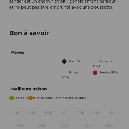
sentier est un chemin étroit - généralement herbeux -
et ne peut pas être emprunté avec une poussette.
Bon à savoir
Pavés
Rue (1%)
Asphalte
(41%)
Ballast
Sentier (35%)
(23%)
Meilleure saison
approprié
selon les conditions météorologiques
Jan
Fév
Mar
Avr
Mai
Jui
Jui
Aoû
Sep
Oct
Nov
Déc