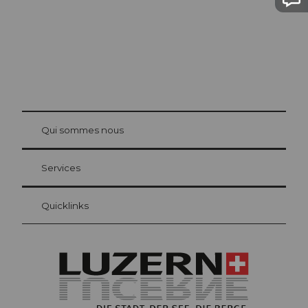
© Be
at Bre
chbü
hl
Qui sommes nous
Carte d’hôte Lucerne
Vos avantages en tant qu'hôte pour la nuit
Services
Quicklinks