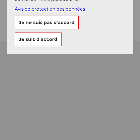
6434
Illgau
Avis de protection des données
Arrivée
Je ne suis pas d’accord
Je suis d’accord