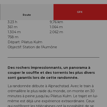
© Obwalden Tourismus, Obwalden Tourismus
GPX
Route
3:23 h
9,76 km
361 m
1.064 m
1.304 m
2.062 m
758 m
Départ: Pilatus Kulm
Objectif: Station de l'Aumône
Des rochers impressionnants, un panorama à
couper le souffle et des torrents les plus divers
sont garantis lors de cette randonnée.
La randonnée débute à Alpnachstad. Avec le train à
crémaillère le plus raide du monde, on monte en 30
minutes à peine jusqu'au Pilatus Kulm. Le trajet en lui-
même est déjà une expérience extraordinaire. Ceux
qui préfèrent les télécabines ont la possibilité de se