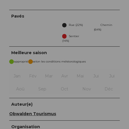
Pavés
Rue (22%)
Chemin
(64%)
Sentier
(14%)
Meilleure saison
approprié
selon les conditions météorologiques
Jan
Fév
Mar
Avr
Mai
Jui
Jui
Aoû
Sep
Oct
Nov
Déc
Auteur(e)
Obwalden Tourismus
Organisation