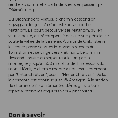
rendre au sommet à partir de Kriens en passant par
Fräkmüntegg.
Du Drachenberg Pilatus, le chemin descend en
zigzags raides jusqu'à Chilchsteine, au pied du
Matthorn. Le court détour vers le Matthorn, qui en
vaut la peine, est récompensé par une vue géniale sur
toute la vallée de la Sarneraa. À partir de Chilchsteine,
le sentier passe sous les imposants rochers du
Tomlishorn et se dirige vers Fräkmünt. Le chemin
descend ensuite en serpentant le long de la
montagne jusqu'à 1300 m d'altitude. En dessous du
mont Hörnli, le chemin monte à nouveau lentement
par "Unter Chretzen" jusqu'à "Hinter Chretzen". De là,
la descente est continue jusqu'à Ämsigen. À la station
de chemin de fer à crémaillère d'Ämsigen, le train
repart à intervalles réguliers vers Alpnachstad.
Bon à savoir