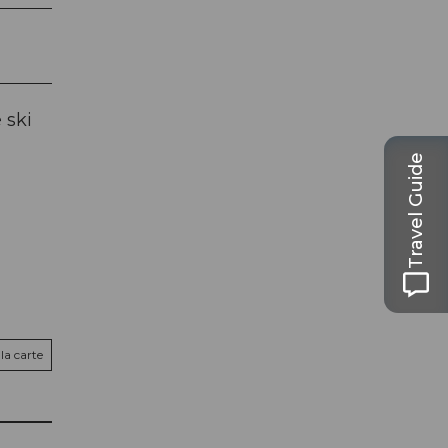
 ski
Travel Guide
la carte