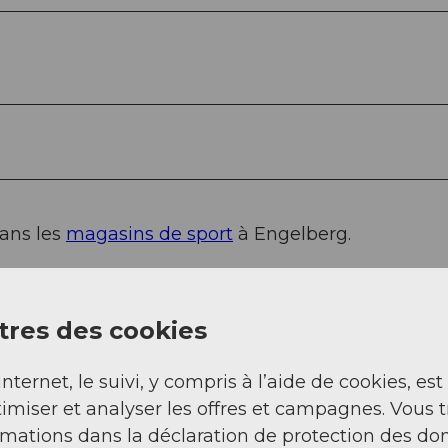
dans les
magasins de sport
à Engelberg.
res des cookies
internet, le suivi, y compris à l’aide de cookies, est
imiser et analyser les offres et campagnes. Vous 
squ'à Stans Sud, puis continuez 20 km sur la route
rmations dans la déclaration de protection des do