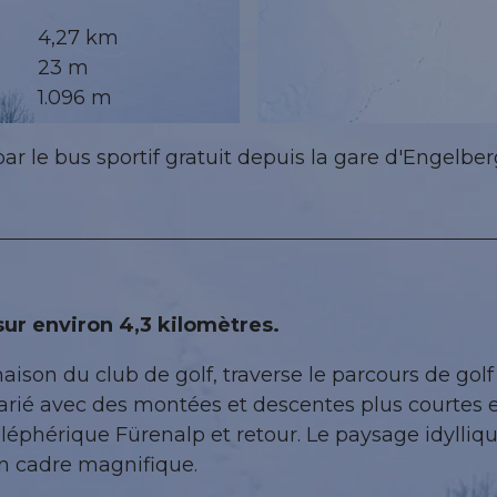
4,27 km
23 m
1.096 m
© Engelberg - Titlis Tourismus, Engelberg-Titlis Tourism
ar le bus sportif gratuit depuis la gare d'Engelbe
 sur environ 4,3 kilomètres.
maison du club de golf, traverse le parcours de golf
varié avec des montées et descentes plus courtes 
éléphérique Fürenalp et retour. Le paysage idylliq
 un cadre magnifique.