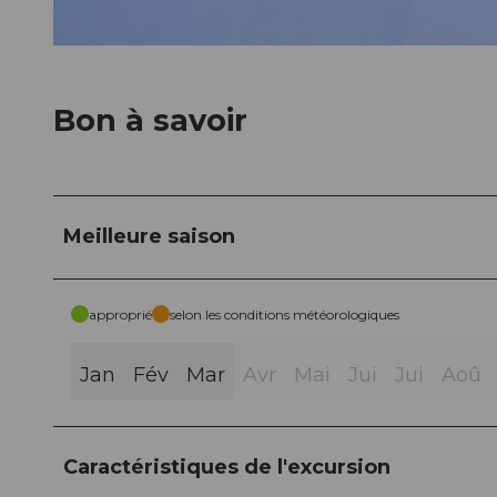
© Engelberg - Titlis Tourismus, Engelberg-Titlis Tourismus
Bon à savoir
Meilleure saison
approprié
selon les conditions météorologiques
Jan
Fév
Mar
Avr
Mai
Jui
Jui
Aoû
Caractéristiques de l'excursion