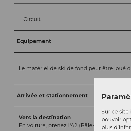
Circuit
Equipement
Le matériel de ski de fond peut être loué 
Arrivée et stationnement
Paramèt
Sur ce site 
Vers la destination
pouvoir opt
En voiture, prenez l'A2 (Bâle-Gotthard) ju
plus d’info