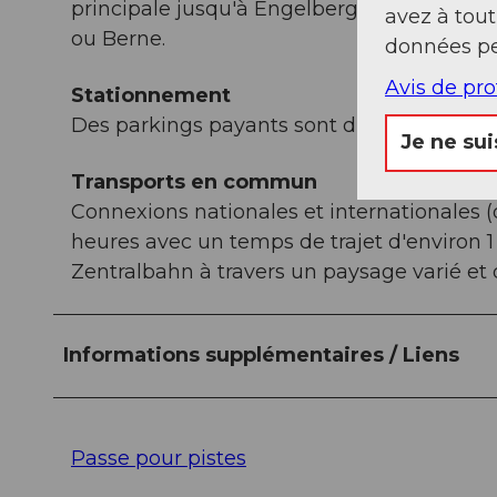
principale jusqu'à Engelberg. Engelberg es
avez à tou
ou Berne.
données pe
Avis de pr
Stationnement
Des parkings payants sont disponibles à E
Je ne sui
Transports en commun
Connexions nationales et internationales (
heures avec un temps de trajet d'environ 1
Zentralbahn à travers un paysage varié et
Informations supplémentaires / Liens
Passe pour pistes