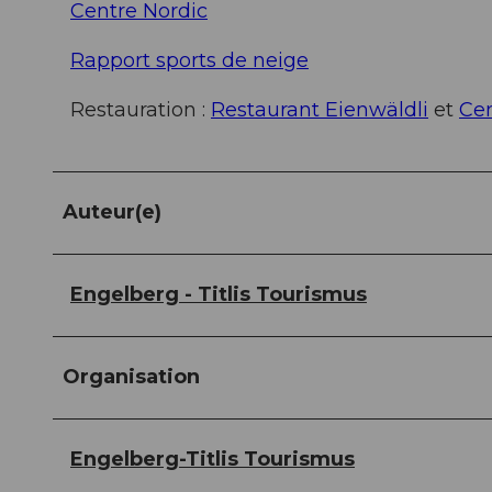
Centre Nordic
Rapport sports de neige
Restauration :
Restaurant Eienwäldli
et
Cen
Auteur(e)
Engelberg - Titlis Tourismus
Organisation
Engelberg-Titlis Tourismus