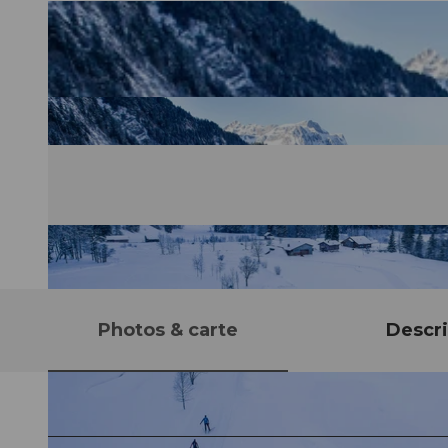
Photos & carte
Descri