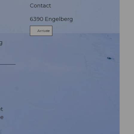
Contact
6390
Engelberg
Arrivée
us
rg
et
ue