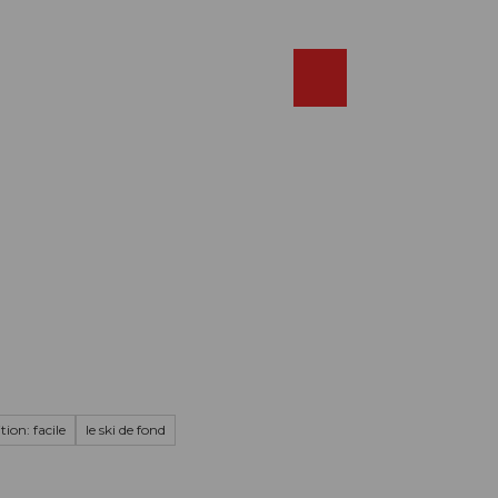
Réserver
FR
Webcams
Recherche
Shop
ion: facile
le ski de fond