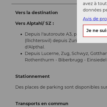
avez à tou
données pe
Vers la destination
Avis de pr
Vers Alptahl/ SZ :
Je ne sui
Depuis l'autoroute A3, prendre la sorti
(Richterswil) depuis Zurich jusqu'à B
d'Alpthal.
Depuis Lucerne, Zug, Schwyz, Gotthard 
Rothenthurm - Biberbrugg - Einsiedeln
Stationnement
Des places de parking sont disponibles su
Transports en commun