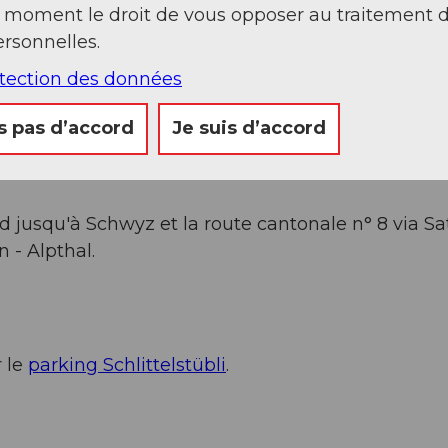
t moment le droit de vous opposer au traitement 
rsonnelles.
otection des données
s pas d’accord
Je suis d’accord
e n° 39 (Schindellegi) depuis Chur ou la n° 37
iberbrugg. De Biberbrugg, continuer en direction
jusqu'à Schwyz et la route cantonale n° 8 via Sat
 - Alpthal.
r le
parking Schlittelstübli
.