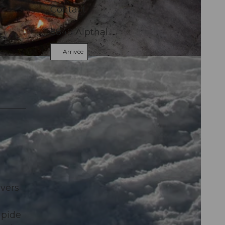
Contact
8849
Alpthal
Arrivée
avers
apide