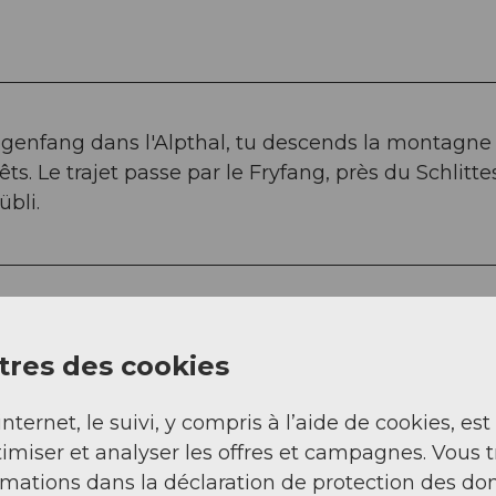
ogenfang dans l'Alpthal, tu descends la montagne
ts. Le trajet passe par le Fryfang, près du Schlittes
übli.
res des cookies
ppropriés (lampe frontale)
internet, le suivi, y compris à l’aide de cookies, est
imiser et analyser les offres et campagnes. Vous 
rmations dans la déclaration de protection des do