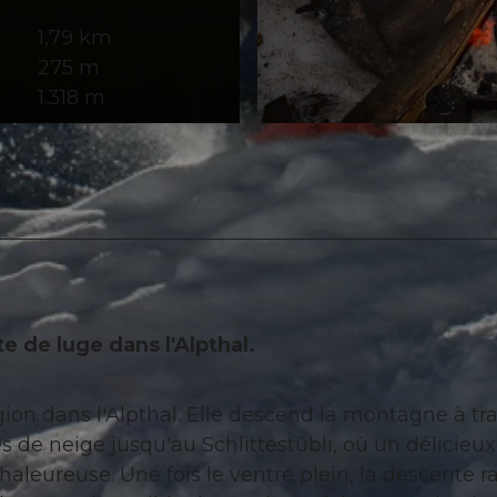
1,79 km
275 m
1.318 m
© Einsiedeln-Ybrig-Zürichsee
e de luge dans l'Alpthal.
ion dans l'Alpthal. Elle descend la montagne à tr
s de neige jusqu'au Schlittestübli, où un délicieux
aleureuse. Une fois le ventre plein, la descente r