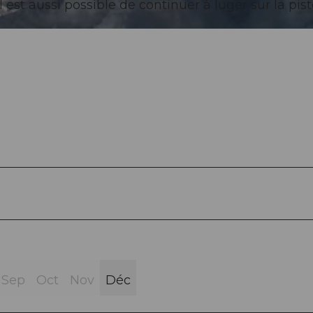
l est aussi possible de continuer à luger sur la pis
Sep
Oct
Nov
Déc