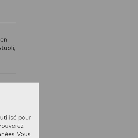
 en
tübli,
 utilisé pour
trouverez
nnées. Vous