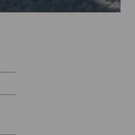
te de