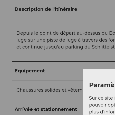
Description de l'itinéraire
Depuis le point de départ au-dessus du B
luge sur une piste de luge à travers des forê
et continue jusqu'au parking du Schlittelst
Equipement
Paramèt
Chaussures solides et vêtements d'hiver a
Sur ce site 
pouvoir opt
Arrivée et stationnement
plus d’info