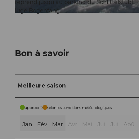
reprend jusqu'au parking du Schlittelstübli. I
luge Bogenfang.
© Einsiedeln-Ybrig-Zürichsee
Bon à savoir
Meilleure saison
approprié
selon les conditions météorologiques
Jan
Fév
Mar
Avr
Mai
Jui
Jui
Aoû