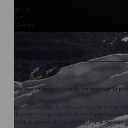
0:06 h
6 m
1.049 m
269 m
© Einsiedeln-Ybrig-Zürichsee
Départ: Au-dessus du Bogenfang
Objectif: Parking Schlittelstübli
Vis une descente rapide en luge sur la pist
La piste de luge traverse une magnifique rég
des prairies enneigées et des forêts couverte
fondue attend les invités dans une cabane ch