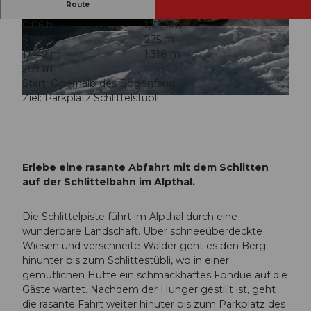
Route
0:06 h
1,79 km
© Einsiedeln-Ybrig-Zürichsee
© Einsiedeln-Ybrig-Zürichsee
6 m
275 m
1.049 m
1.318 m
269 m
Start: Oberhalb des Bogenfang
Ziel: Parkplatz Schlittelstübli
© Einsiedeln-Ybrig-Zürichsee
Erlebe eine rasante Abfahrt mit dem Schlitten
auf der Schlittelbahn im Alpthal.
Die Schlittelpiste führt im Alpthal durch eine
wunderbare Landschaft. Über schneeüberdeckte
Wiesen und verschneite Wälder geht es den Berg
hinunter bis zum Schlittestübli, wo in einer
gemütlichen Hütte ein schmackhaftes Fondue auf die
Gäste wartet. Nachdem der Hunger gestillt ist, geht
die rasante Fahrt weiter hinuter bis zum Parkplatz des