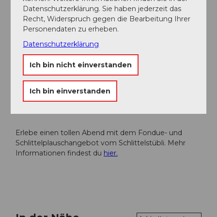
Alpthal
Datenschutzerklärung. Sie haben jederzeit das
Recht, Widerspruch gegen die Bearbeitung Ihrer
Personendaten zu erheben.
Autor:in
Datenschutzerklärung
Einsiedeln-Ybrig-Zürichsee Tourismus
Ich bin nicht einverstanden
Organisation
Einsiedeln-Ybrig-Zürichsee
Ich bin einverstanden
Unser Tipp
Erlebe einen tollen Abend mit dem Fondue- und
Schlittelplauschangebot vom Schlittelstübli. Mehr
Informationen findest du
hier.