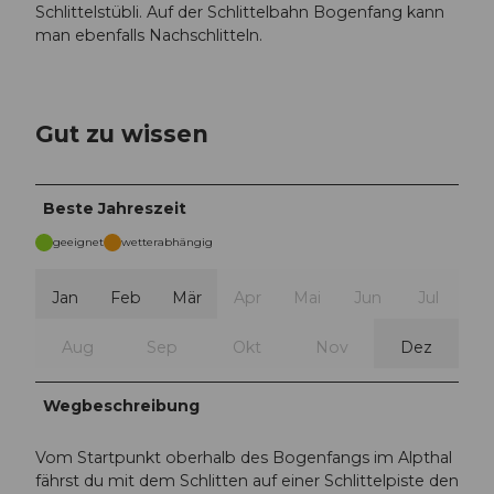
Schlittelstübli. Auf der Schlittelbahn Bogenfang kann
man ebenfalls Nachschlitteln.
Gut zu wissen
Beste Jahreszeit
geeignet
wetterabhängig
Jan
Feb
Mär
Apr
Mai
Jun
Jul
Aug
Sep
Okt
Nov
Dez
Wegbeschreibung
Vom Startpunkt oberhalb des Bogenfangs im Alpthal
fährst du mit dem Schlitten auf einer Schlittelpiste den