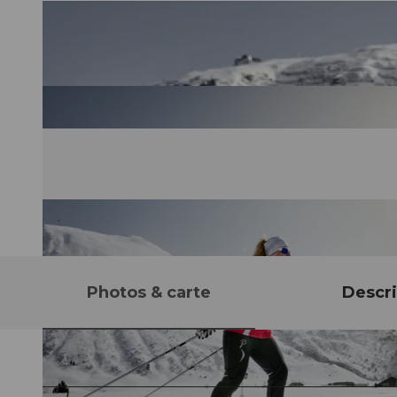
Photos & carte
Descri