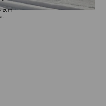
 « zum
et