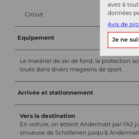
avez à tou
données pe
Circuit
Avis de pr
Equipement
Je ne sui
Le matériel de ski de fond, la protection s
loués dans divers magasins de sport.
Arrivée et stationnement
Vers la destination
En voiture, on atteint Andermatt par l'A2 
sinueuse de Schöllenen jusqu'à Andermatt. 