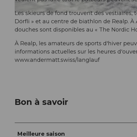
Les skieurs de fond trouvent des vestiaires,
© Beat Brechbühl, Ferienregion Andermatt
Dörfli » et au centre de biathlon de Realp. À
douches sont disponibles au « The Nordic Ho
À Realp, les amateurs de sports d'hiver peuven
informations actuelles sur les heures d'ouve
www.andermatt.swiss/langlauf
Bon à savoir
Meilleure saison