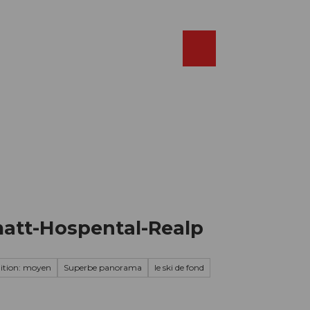
Réserver
FR
Webcams
Recherche
Shop
matt-Hospental-Realp
ition: moyen
Superbe panorama
le ski de fond