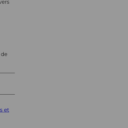
vers
 de
s et