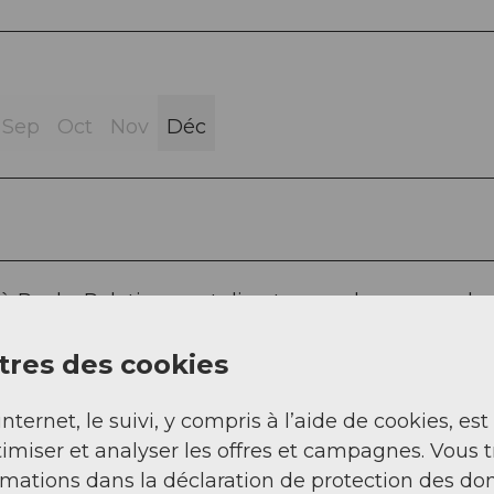
Sep
Oct
Nov
Déc
à Realp. Relativement directe, sans beaucoup de
rkareuss. Il y a quelques petites côtes sur le parco
s.
res des cookies
internet, le suivi, y compris à l’aide de cookies, est
imiser et analyser les offres et campagnes. Vous 
rmations dans la déclaration de protection des do