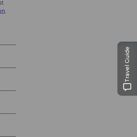
st
hn
.
Travel Guide