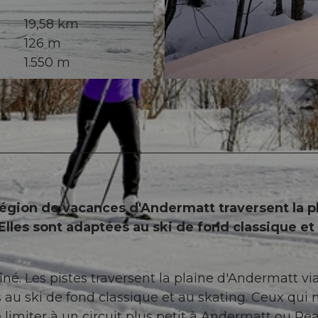
19,58 km
126 m
1.550 m
© Beat Brechbühl, Ferienregion Andermatt
région de vacances d'Andermatt traversent la p
Elles sont adaptées au ski de fond classique et
traîné. Les pistes traversent la plaine d'Andermatt vi
 au ski de fond classique et au skating. Ceux qui 
 limiter à un circuit plus petit à Andermatt ou Rea