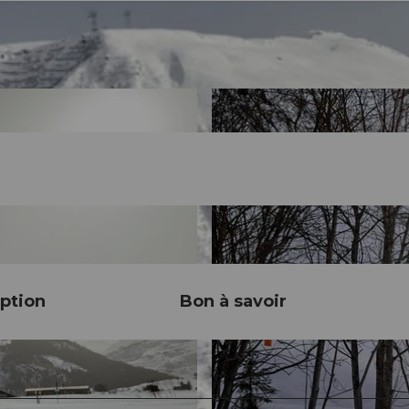
ption
Bon à savoir