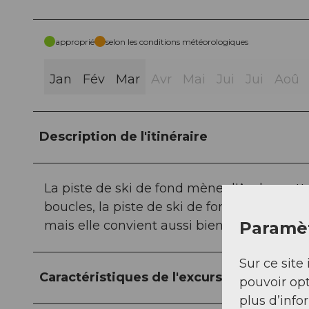
approprié
selon les conditions météorologiques
Jan
Fév
Mar
Avr
Mai
Jui
Jui
Aoû
Description de l'itinéraire
La piste de ski de fond mène d'Andermatt 
boucles, la piste de ski de fond longe la Fu
mais elle convient aussi bien aux débutant
Paramèt
Sur ce site 
Caractéristiques de l'excursion
pouvoir opt
plus d’info