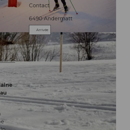
Contact
6490
Andermatt
Arrivée
laine
 au
a
ne
lp.