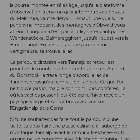
la courte montée en télésiège jusqu'à la plateforme
d'observation, à environ quarante mètres au-dessus
du Melchsee, vaut le détour. Là-haut, une vue sur le
panorama imposant des montagnes d'Obwald vous
attend, flanquée à l'est par le Titlis, s'étendant par les
Wendenstöcke, Balmeregghorn jusqu'à l'ouest vers le
Brünighaupt. En-dessous, à une profondeur
vertigineuse, se trouve le lac.
Le parcours circulaire vers Tannalp et retour est
ponctué de montées et descentes légères. Au pied
du Bonistock, la trace longe d'abord le lac de
Tannensee jusqu'au hameau de Tannalp. Ce que l'on
ne trouve pas ici, malgré son nom : des conifères. Là
où les vaches passent leur été alpin, l'hiver révèle un
paysage vierge et sans arbres avec vue sur
l'Engstlenalp et la Gental.
Si tu ne souhaites pas faire tout le parcours d'une
traite, tu peux faire une pause culinaire à l'auberge de
montagne Tannalp avant le retour à Melchsee-Frutt,
ou une pause contemplative à la chapelle voisine. Une