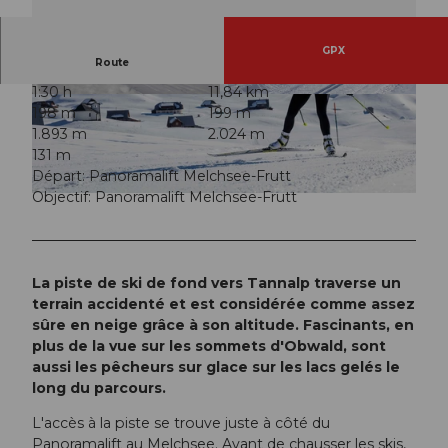
GPX
Route
1:30 h
11,84 km
© Obwalden Tourismus, Obwalden Tourismus
© Obwalden Tourismus, Obwalden Tourismus
198 m
199 m
1.893 m
2.024 m
131 m
Départ: Panoramalift Melchsee-Frutt
Objectif: Panoramalift Melchsee-Frutt
© Obwalden Tourismus, Obwalden Tourismus
La piste de ski de fond vers Tannalp traverse un
terrain accidenté et est considérée comme assez
sûre en neige grâce à son altitude. Fascinants, en
plus de la vue sur les sommets d'Obwald, sont
aussi les pêcheurs sur glace sur les lacs gelés le
long du parcours.
L'accès à la piste se trouve juste à côté du
Panoramalift au Melchsee. Avant de chausser les skis,