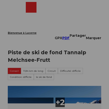
T
o
Webcams
Recherche
Menu
Shop
c
o
n
t
e
Bienvenue à Lucerne
Partager
n
GPX
PDF
Marquer
t
Piste de ski de fond Tannalp
Melchsee-Frutt
Conseil
11,84 km de long
Circuit
Difficulté: difficile
Condition: difficile
le ski de fond