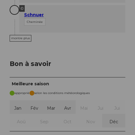
©
Schnuer
Cheminée
montre plus
Bon à savoir
Meilleure saison
approprié
selon les conditions météorologiques
Jan
Fév
Mar
Avr
Mai
Jui
Jui
Aoû
Sep
Oct
Nov
Déc