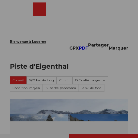
T
o
Webcams
Recherche
Menu
Shop
c
o
n
t
e
Bienvenue à Lucerne
Partager
n
GPX
PDF
Marquer
t
Piste d'Eigenthal
Conseil
5,69 km de long
Circuit
Difficulté: moyenne
Condition: moyen
Superbe panorama
le ski de fond