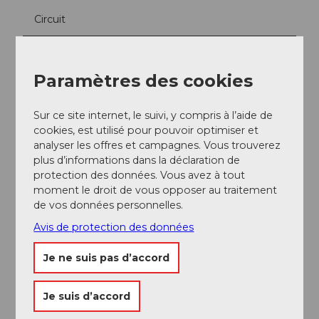
Circuit
Arrivée et stationnement
Stationnement
Paramètres des cookies
Un grand parking payant se trouve à l'entrée de la
piste.
Sur ce site internet, le suivi, y compris à l’aide de
cookies, est utilisé pour pouvoir optimiser et
analyser les offres et campagnes. Vous trouverez
Transports en commun
plus d’informations dans la déclaration de
Arrêt de bus Eigenthal, Talboden
protection des données. Vous avez à tout
moment le droit de vous opposer au traitement
de vos données personnelles.
Informations supplémentaires / Liens
Avis de protection des données
www.eigenthal.ch/winter
Je ne suis pas d’accord
Auteur(e)
Je suis d’accord
UNESCO Biosphäre Entlebuch