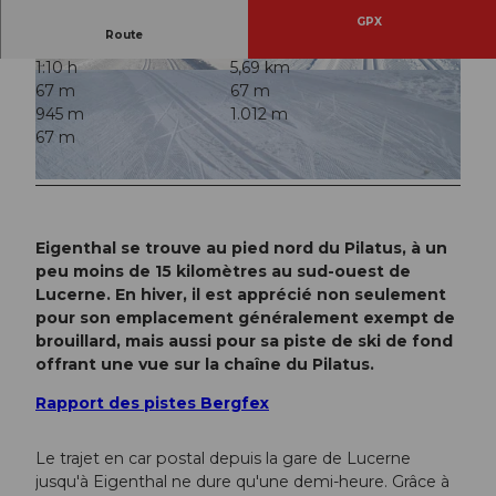
GPX
Route
1:10 h
5,69 km
© Luzern Tourismus
© Luzern Tourismus
67 m
67 m
945 m
1.012 m
67 m
© Luzern Tourismus
Eigenthal se trouve au pied nord du Pilatus, à un
peu moins de 15 kilomètres au sud-ouest de
Lucerne. En hiver, il est apprécié non seulement
pour son emplacement généralement exempt de
brouillard, mais aussi pour sa piste de ski de fond
offrant une vue sur la chaîne du Pilatus.
Rapport des pistes Bergfex
Le trajet en car postal depuis la gare de Lucerne
jusqu'à Eigenthal ne dure qu'une demi-heure. Grâce à