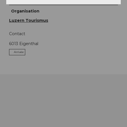
Organisation
Luzern Tourismus
Contact
6013
Eigenthal
Arrivée