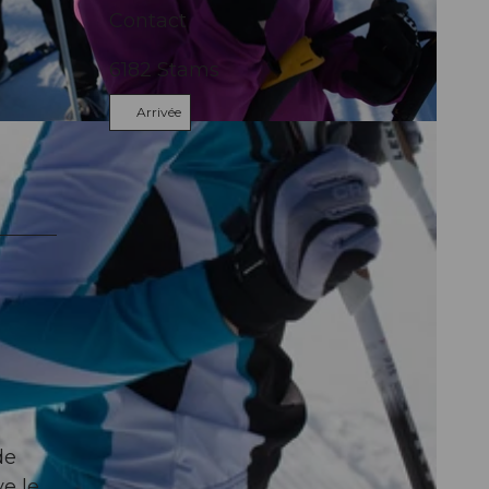
Contact
6182
Stams
Arrivée
de
ve le