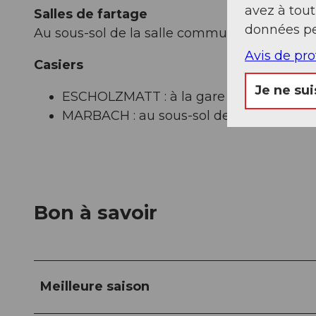
avez à tou
Salles de fartage
données pe
Au sous-sol de la salle communale de Marb
Avis de pr
Casiers
Je ne sui
ESCHOLZMATT : à la gare
MARBACH : au sous-sol de la salle co
Bon à savoir
Meilleure saison