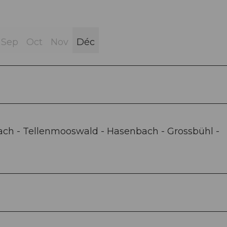
Sep
Oct
Nov
Déc
ach - Tellenmooswald - Hasenbach - Grossbühl -