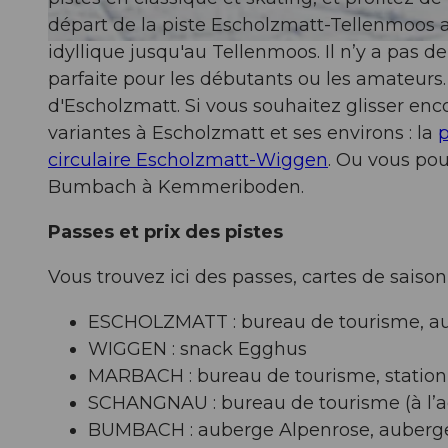
départ de la piste Escholzmatt-Tellenmoos al
idyllique jusqu'au Tellenmoos. Il n’y a pas 
© Maurin Bisig, UNESCO Biosphäre Entlebuch
parfaite pour les débutants ou les amateurs
d'Escholzmatt. Si vous souhaitez glisser enco
variantes à Escholzmatt et ses environs : la
p
circulaire Escholzmatt-Wiggen
. Ou vous po
Bumbach à Kemmeriboden.
Passes et prix des pistes
Vous trouvez ici des passes, cartes de saison
ESCHOLZMATT : bureau de tourisme, a
WIGGEN : snack Egghus
MARBACH : bureau de tourisme, station 
SCHANGNAU : bureau de tourisme (à l’
BUMBACH : auberge Alpenrose, auberge