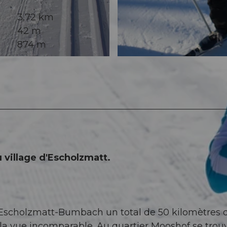
3,72 km
42 m
874 m
© Maurin Bisig, UNESCO Biosphäre Entlebuch
 village d'Escholzmatt.
-Escholzmatt-Bumbach un total de 50 kilomètres 
e la vue incomparable. Au quartier Mooshof se trou