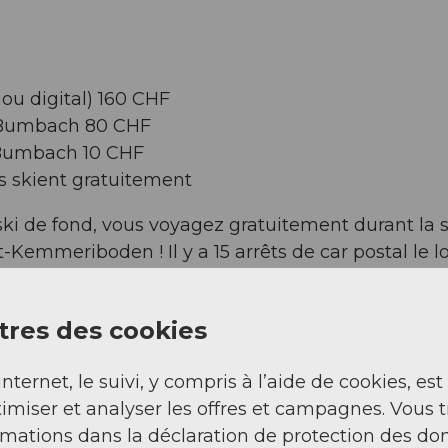
 ou digital) 160 CHF
-Bumbach 80 CHF
-Bumbach 10 CHF
s skient gratuitement
 ski de fond, vous voyagez gratuitement durant la 
t-Kemmeriboden ! Il y a 15 arrêts de car postal le l
res des cookies
munale de Marbach, hôtel Sporting*
internet, le suivi, y compris à l’aide de cookies, est
emmeriboden-Bad*
imiser et analyser les offres et campagnes. Vous 
éception
rmations dans la déclaration de protection des do