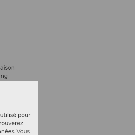
saison
ong
 utilisé pour
trouverez
nnées. Vous