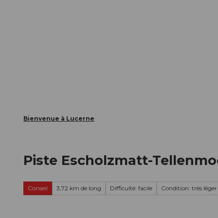
T
nts
Webcams
Carte d’hôte
o
c
La ville
La région
Informer
o
n
t
e
n
t
Bienvenue à Lucerne
Piste Escholzmatt-Tellenmoo
Conseil
3,72 km de long
Difficulté: facile
Condition: très léger