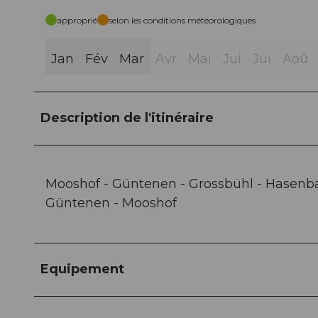
approprié
selon les conditions météorologiques
Jan
Fév
Mar
Avr
Mai
Jui
Jui
Aoû
Description de l'itinéraire
Mooshof - Güntenen - Grossbühl - Hasenb
Güntenen - Mooshof
Equipement