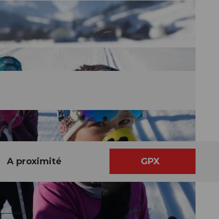
A proximité
GPX