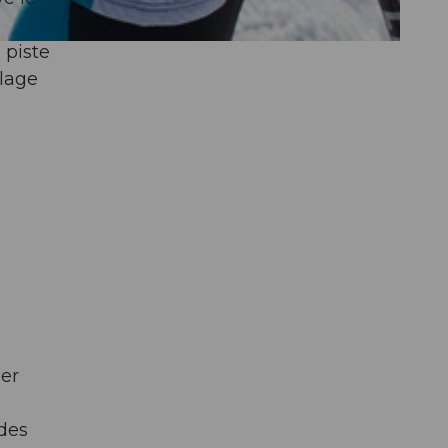
e
 piste
llage
her
des