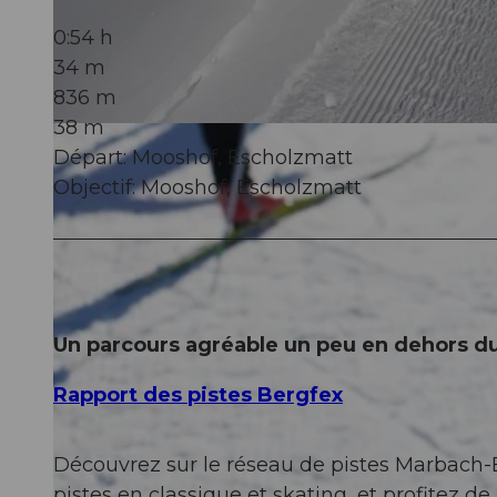
0:54 h
34 m
836 m
38 m
© UNESCO Biosphäre Entlebuch
Départ: Mooshof, Escholzmatt
Objectif: Mooshof, Escholzmatt
Un parcours agréable un peu en dehors du
Rapport des pistes Bergfex
Découvrez sur le réseau de pistes Marbach
pistes en classique et skating, et profitez d