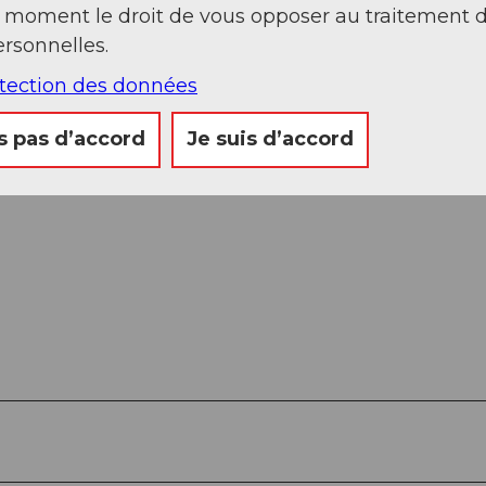
t moment le droit de vous opposer au traitement 
rsonnelles.
ach.
otection des données
s pas d’accord
Je suis d’accord
mmunale