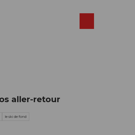
Réserver
FR
Webcams
Recherche
Shop
s aller-retour
le ski de fond