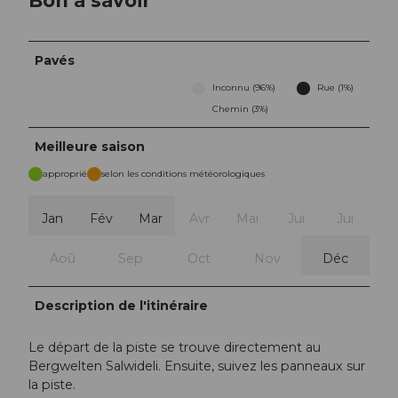
Bon à savoir
Pavés
Inconnu (96%)
Rue (1%)
Chemin (3%)
Meilleure saison
approprié
selon les conditions météorologiques
Jan
Fév
Mar
Avr
Mai
Jui
Jui
Aoû
Sep
Oct
Nov
Déc
Description de l'itinéraire
Le départ de la piste se trouve directement au
Bergwelten Salwideli. Ensuite, suivez les panneaux sur
la piste.