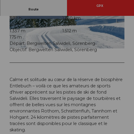
GPX
Route
3:32 h
12,60 km
© David Kurth, UNESCO Biosphäre Entlebuch
© David Kurth, UNESCO Biosphäre Entlebuch
239 m
239 m
1.337 m
1.512 m
175 m
Départ: Bergwelten Salwideli, Sörenberg
Objectif: Bergwelten Salwideli, Sörenberg
© David Kurth, UNESCO Biosphäre Entlebuch
Calme et solitude au cœur de la réserve de biosphère
Entlebuch – voilà ce que les amateurs de sports
d'hiver apprécient sur les pistes de ski de fond
Salwideli. Elles traversent le paysage de tourbières et
offrent de belles vues sur les montagnes
environnantes Rothorn, Schrattenfluh, Tannhorn et
Hohgant. 24 kilomètres de pistes parfaitement
tracées sont disponibles pour le classique et le
skating.