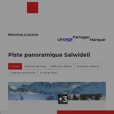
T
o
Webcams
Recherche
Menu
Shop
c
o
n
t
e
Bienvenue à Lucerne
Partager
n
GPX
PDF
Marquer
t
Piste panoramique Salwideli
Conseil
12,60 km de long
Difficulté: difficile
Condition: difficile
Superbe panorama
le ski de fond