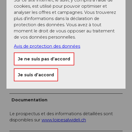
Lucerne). Depuis Schüpfheim, prenez le car postal
cookies, est utilisé pour pouvoir optimiser et
jusqu'à Sörenberg "Skilift Rischli". De là, le Salwidelibus
analyser les offres et campagnes. Vous trouverez
monte quatre fois par jour jusqu'au Salwideli, de fin
plus d’informations dans la déclaration de
décembre à début mars. Vous trouverez l'horaire et
protection des données. Vous avez à tout
les infos
ici
.
moment le droit de vous opposer au traitement
de vos données personnelles.
Informations supplémentaires / Liens
Avis de protection des données
Sörenberg Flühli Tourisme
Je ne suis pas d’accord
Rothornstrasse 21, 6174 Sörenberg
Téléphone +41 (0)41 488 11 85
Je suis d’accord
info@soerenberg.ch
www.soerenberg.ch
Documentation
Le prospectus et des informations détaillées sont
disponibles sur
www.loipesalwideli.ch