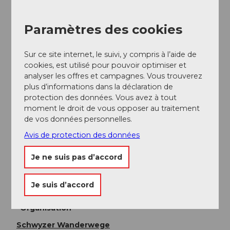
Stationnement
Paramètres des cookies
Des parkings payants sont disponibles à Küssnacht et
Immensee.
Sur ce site internet, le suivi, y compris à l’aide de
Nous recommandons cependant les transports
cookies, est utilisé pour pouvoir optimiser et
publics plutôt que la voiture : détendez-vous, profitez
analyser les offres et campagnes. Vous trouverez
et faites en même temps quelque chose de bien
plus d’informations dans la déclaration de
pour l'environnement.
protection des données. Vous avez à tout
moment le droit de vous opposer au traitement
de vos données personnelles.
Transports en commun
Avis de protection des données
Avec les CFF jusqu'à Immensee.
Horaire CFF
Je ne suis pas d’accord
Auteur(e)
Je suis d’accord
Gäste-Service Rigi / Schwyzer Wanderwege
Organisation
Schwyzer Wanderwege