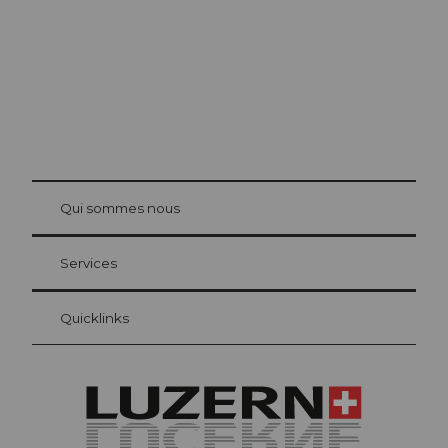
© Be
at Bre
chbü
hl
Qui sommes nous
Carte d’hôte Lucerne
Vos avantages en tant qu'hôte pour la nuit
Services
Quicklinks