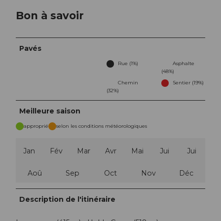
Bon à savoir
Pavés
Rue (1%)
Asphalte
(48%)
Chemin
Sentier (19%)
(32%)
Meilleure saison
approprié
selon les conditions météorologiques
Jan
Fév
Mar
Avr
Mai
Jui
Jui
Aoû
Sep
Oct
Nov
Déc
Description de l'itinéraire