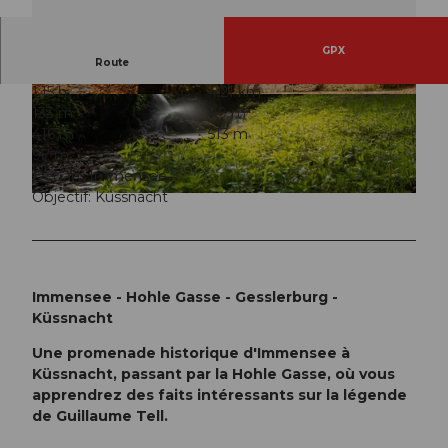
GPX
Route
1:15 h
4,21 km
© Chris Krebs, RIGI BAHNEN AG
© Chris Krebs, RIGI BAHNEN AG
133 m
89 m
416 m
513 m
97 m
Départ: Immensee
Objectif: Küssnacht
© Chris Krebs, RIGI BAHNEN AG
Immensee - Hohle Gasse - Gesslerburg -
Küssnacht
Une promenade historique d'Immensee à
Küssnacht, passant par la Hohle Gasse, où vous
apprendrez des faits intéressants sur la légende
de Guillaume Tell.