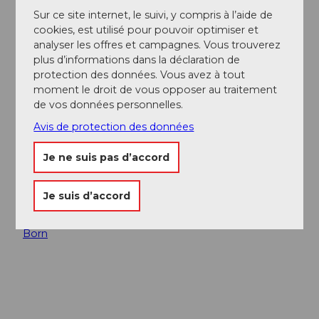
Auteur(e)
Sur ce site internet, le suivi, y compris à l’aide de
cookies, est utilisé pour pouvoir optimiser et
Obwalden Tourismus
analyser les offres et campagnes. Vous trouverez
plus d’informations dans la déclaration de
Organisation
protection des données. Vous avez à tout
moment le droit de vous opposer au traitement
Obwalden Tourismus
de vos données personnelles.
Conseil de l'auteur
Avis de protection des données
Recommandation : brochure « Chemin des visions –
Je ne suis pas d’accord
Compagnon de route », disponible au secrétariat du
pèlerinage de Sachseln, au kiosque Paxmontana à
Flüeli et à la boutique Ranft.
Je suis d’accord
Offre de randonnée guidée des visions par Hildegard
Born