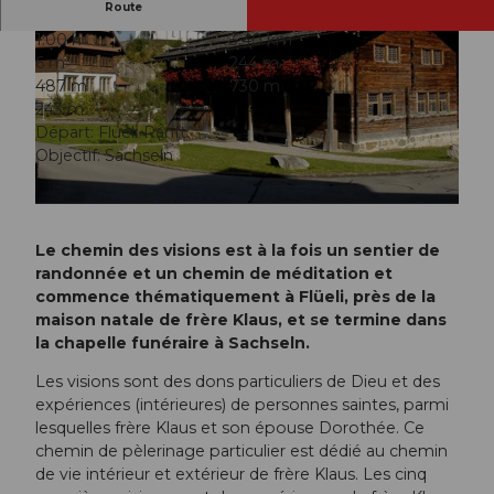
Route
1:00 h
3,40 km
6 m
244 m
487 m
730 m
243 m
Départ: Flüeli-Ranft
Objectif: Sachseln
© Obwalden Tourismus, Obwalden Tourismus
© Obwalden Tourismus, Obwalden Tourismus
Le chemin des visions est à la fois un sentier de
randonnée et un chemin de méditation et
commence thématiquement à Flüeli, près de la
maison natale de frère Klaus, et se termine dans
la chapelle funéraire à Sachseln.
Les visions sont des dons particuliers de Dieu et des
expériences (intérieures) de personnes saintes, parmi
lesquelles frère Klaus et son épouse Dorothée. Ce
chemin de pèlerinage particulier est dédié au chemin
de vie intérieur et extérieur de frère Klaus. Les cinq