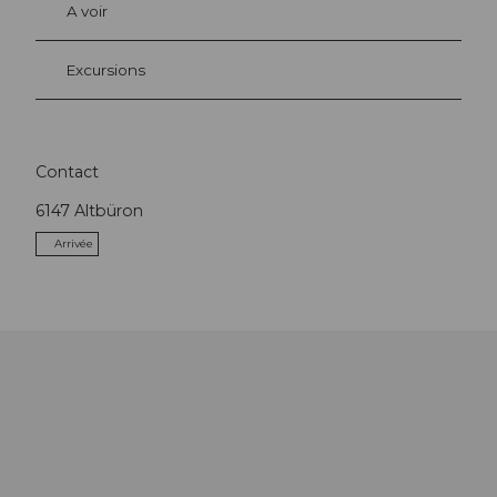
A voir
Excursions
Contact
6147
Altbüron
Arrivée