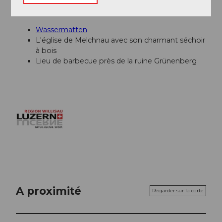
Conseil de l'auteur
Wässermatten
L'église de Melchnau avec son charmant séchoir
à bois
Lieu de barbecue près de la ruine Grünenberg
A proximité
Regarder sur la carte