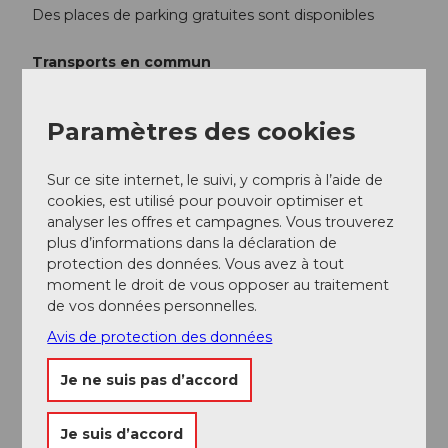
Des places de parking gratuites sont disponibles
Transports en commun
En
bus
jusqu'à l'arrêt Altbüron Halde
Paramètres des cookies
Informations supplémentaires / Liens
Sur ce site internet, le suivi, y compris à l’aide de
cookies, est utilisé pour pouvoir optimiser et
Plus d'informations sur les expériences en nature lors
analyser les offres et campagnes. Vous trouverez
de la promenade circulaire et sur les Wässermatten
plus d’informations dans la déclaration de
sont disponibles auprès du
Verein Lebendiges Rottal
.
protection des données. Vous avez à tout
moment le droit de vous opposer au traitement
Auteur(e)
de vos données personnelles.
Avis de protection des données
Willisau Tourismus
Je ne suis pas d’accord
Organisation
Willisau Tourismus
Je suis d’accord