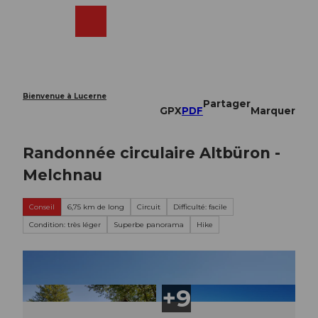
T
o
Webcams
Recherche
Menu
Shop
c
o
n
t
e
Bienvenue à Lucerne
Partager
n
GPX
PDF
Marquer
t
Randonnée circulaire Altbüron -
Melchnau
Conseil
6,75 km de long
Circuit
Difficulté: facile
Condition: très léger
Superbe panorama
Hike