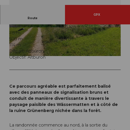
GPX
Route
1:45 h
6,75 km
© Willisau Tourismus, Willisau Tourismus
© Willisau Tourismus, Willisau Tourismus
115 m
114 m
500 m
614 m
114 m
Départ: Altbüron
Objectif: Altbüron
© Willisau Tourismus, Willisau Tourismus |
CC-BY
Ce parcours agréable est parfaitement balisé
avec des panneaux de signalisation bruns et
conduit de manière divertissante à travers le
paysage paisible des Wässermatten et à côté de
la ruine Grünenberg nichée dans la forêt.
La randonnée commence au nord, à la sortie du