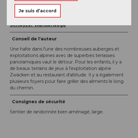
Schwyzer Wanderwege
Je suis d’accord
Organisation
Schwyzer Wanderwege
Conseil de l'auteur
Une halte dans l'une des nombreuses auberges et
exploitations alpines avec de superbes terrasses
panoramiques vaut le détour. Pour les enfants, il y a
de beaux terrains de jeux à l'exploitation alpine
Zwäcken et au restaurant d'altitude. Il y a également
plusieurs foyers pour faire griller des aliments le long
du chemin.
Consignes de sécurité
Sentier de randonnée bien aménagé, large.