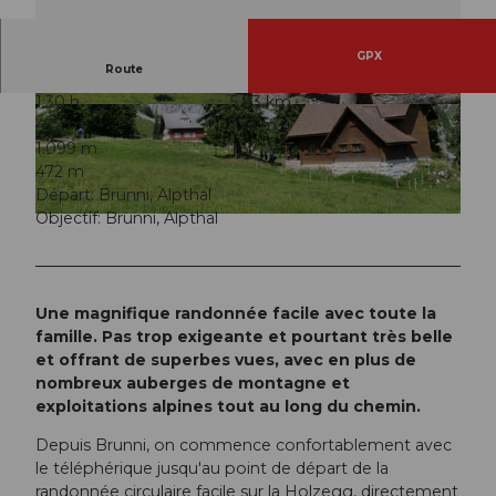
GPX
Route
1:30 h
5,83 km
© Schwyz Tourismus, Schwyz Tourismus
© Schwyz Tourismus, Schwyz Tourismus, Perre
472 m
173 m
tfoto.ch
1.099 m
1.571 m
472 m
Départ: Brunni, Alpthal
Objectif: Brunni, Alpthal
© Schwyz Tourismus, Schwyz Tourismus
Une magnifique randonnée facile avec toute la
famille. Pas trop exigeante et pourtant très belle
et offrant de superbes vues, avec en plus de
nombreux auberges de montagne et
exploitations alpines tout au long du chemin.
Depuis Brunni, on commence confortablement avec
le téléphérique jusqu'au point de départ de la
randonnée circulaire facile sur la Holzegg, directement