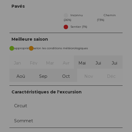
Pavés
Inconnu
Chemin
(26%)
(73%)
Sentier (1%)
Meilleure saison
approprié
selon les conditions météorologiques
Jan
Fév
Mar
Avr
Mai
Jui
Jui
Aoû
Sep
Oct
Nov
Déc
Caractéristiques de l'excursion
Circuit
Sommet