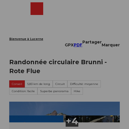
T
o
Webcams
Recherche
Menu
Shop
c
o
n
t
e
Bienvenue à Lucerne
Partager
n
GPX
PDF
Marquer
t
Randonnée circulaire Brunni -
Rote Flue
Conseil
5,83 km de long
Circuit
Difficulté: moyenne
Condition: facile
Superbe panorama
Hike