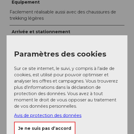
Equipement
Facilement réalisable aussi avec des chaussures de
trekking légères
Arrivée et stationnement
Vers la destination
En voiture privée depuis Einsiedeln environ 15
Paramètres des cookies
minutes.
Stationnement
Sur ce site internet, le suivi, y compris à l’aide de
Nombreux parkings disponibles à la station de base.
cookies, est utilisé pour pouvoir optimiser et
Transports en commun
analyser les offres et campagnes. Vous trouverez
plus d’informations dans la déclaration de
En bus depuis la gare d'Einsiedeln jusqu'à Brunni-
protection des données. Vous avez à tout
Alpthal.
moment le droit de vous opposer au traitement
de vos données personnelles.
Horaire CFF
Avis de protection des données
Auteur(e)
Je ne suis pas d’accord