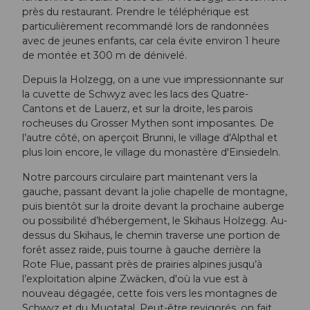
près du restaurant. Prendre le téléphérique est
particulièrement recommandé lors de randonnées
avec de jeunes enfants, car cela évite environ 1 heure
de montée et 300 m de dénivelé.
Depuis la Holzegg, on a une vue impressionnante sur
la cuvette de Schwyz avec les lacs des Quatre-
Cantons et de Lauerz, et sur la droite, les parois
rocheuses du Grosser Mythen sont imposantes. De
l’autre côté, on aperçoit Brunni, le village d'Alpthal et
plus loin encore, le village du monastère d'Einsiedeln.
Notre parcours circulaire part maintenant vers la
gauche, passant devant la jolie chapelle de montagne,
puis bientôt sur la droite devant la prochaine auberge
ou possibilité d’hébergement, le Skihaus Holzegg. Au-
dessus du Skihaus, le chemin traverse une portion de
forêt assez raide, puis tourne à gauche derrière la
Rote Flue, passant près de prairies alpines jusqu’à
l’exploitation alpine Zwäcken, d'où la vue est à
nouveau dégagée, cette fois vers les montagnes de
Schwyz et du Muotatal. Peut-être revigorés, on fait