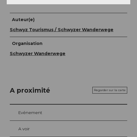
Ici
pour la route vallée et sommets de Schwyz.
Auteur(e)
Schwyz Tourismus / Schwyzer Wanderwege
Organisation
Schwyzer Wanderwege
A proximité
Regarder sur la carte
Evénement
A voir