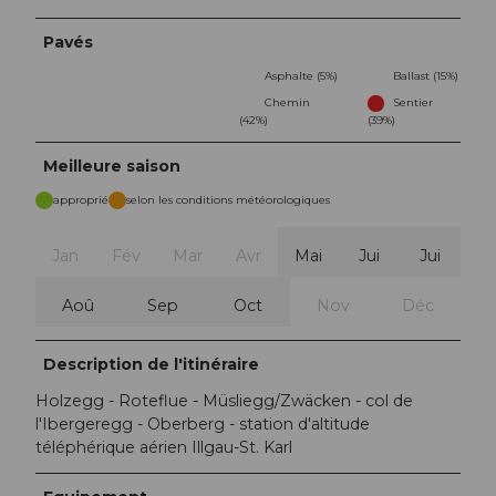
Pavés
Asphalte (5%)
Ballast (15%)
Chemin
Sentier
(42%)
(39%)
Meilleure saison
approprié
selon les conditions météorologiques
Jan
Fév
Mar
Avr
Mai
Jui
Jui
Aoû
Sep
Oct
Nov
Déc
Description de l'itinéraire
Holzegg - Roteflue - Müsliegg/Zwäcken - col de
l'Ibergeregg - Oberberg - station d'altitude
téléphérique aérien Illgau-St. Karl