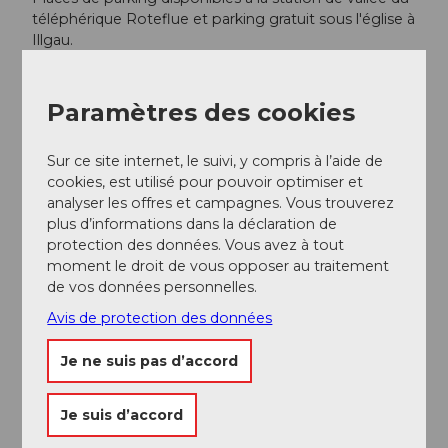
téléphérique Roteflue et parking gratuit sous l'église à
Illgau.
Transports en commun
Paramètres des cookies
Raccourci avec le téléphérique
Sur présentation de votre pass personnel pour la
route de la vallée et des sommets de Schwyz, vous
Sur ce site internet, le suivi, y compris à l’aide de
bénéficiez de 20% de réduction sur les trajets simples
cookies, est utilisé pour pouvoir optimiser et
avec les téléphériques (non cumulable avec d'autres
analyser les offres et campagnes. Vous trouverez
avantages)
plus d’informations dans la déclaration de
protection des données. Vous avez à tout
Téléphérique aérien Illgau-St. Karl
moment le droit de vous opposer au traitement
St. Karl - Illgau / gain de temps env. 1h 45 min
de vos données personnelles.
Horaire BusAlpin
Avis de protection des données
Ligne 60.505 Schwyz - Rickenbach SZ - Ibergeregg -
Oberiberg
Je ne suis pas d’accord
Informations supplémentaires / Liens
Je suis d’accord