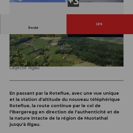
GPX
Route
5:00 h
16,52 km
© Stoos-Muotatal Tourismus, Stoos-Muotatal T
© Steffi Bürgler, Stoos-Muotatal Tourismus
660 m
1.237 m
ourismus
818 m
1.553 m
735 m
Départ: Maison de ski Holzegg
Objectif: Illgau
© Schwyzer Wanderwege
En passant par la Roteflue, avec une vue unique
et la station d'altitude du nouveau téléphérique
Roteflue, la route continue par le col de
l'Ibergeregg en direction de l'authenticité et de
la nature intacte de la région de Muotathal
jusqu'à Illgau.