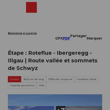
T
o
Webcams
Recherche
Menu
Shop
c
o
n
t
e
Bienvenue à Lucerne
Partager
n
GPX
PDF
Marquer
t
Étape : Roteflue - Ibergeregg -
Illgau | Route vallée et sommets
de Schwyz
Conseil
16,52 km de long
Difficulté: moyenne
Condition: facile
Superbe panorama
Hike