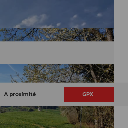
A proximité
GPX