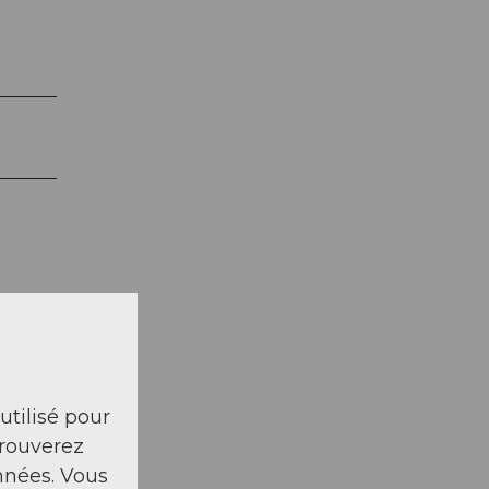
 utilisé pour
trouverez
swil
nnées. Vous