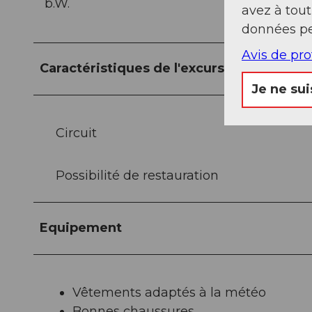
b.W.
avez à tou
données pe
Avis de pr
Caractéristiques de l'excursion
Je ne sui
Circuit
Possibilité de restauration
Equipement
Vêtements adaptés à la météo
Bonnes chaussures