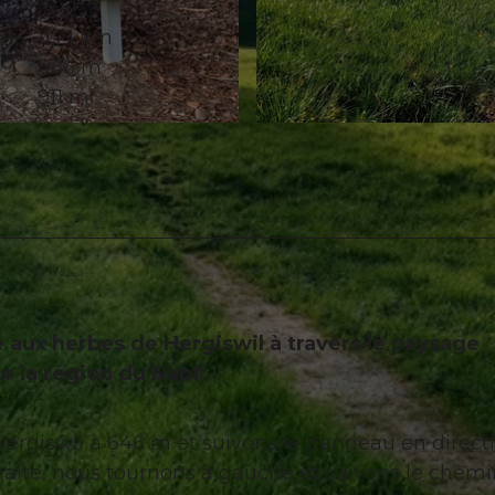
11,21 km
466 m
911 m
© Willisau Tourismus, Willisau Tourismus
e aux herbes de Hergiswil à travers le paysage
r la région du Napf.
rgiswil à 646 m et suivons le panneau en direct
halte, nous tournons à gauche et suivons le chemi