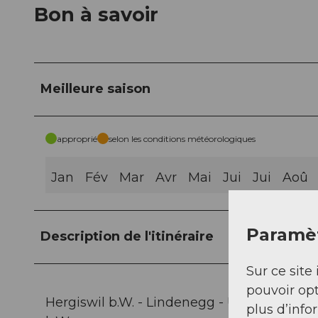
Bon à savoir
Meilleure saison
approprié
selon les conditions météorologiques
Jan
Fév
Mar
Avr
Mai
Jui
Jui
Aoû
Paramèt
Description de l'itinéraire
Sur ce site 
pouvoir opt
Hergiswil b.W. - Lindenegg - Unders-Chapf
plus d’info