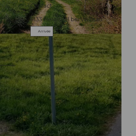
Contact
6133
Hergiswil bei Willisau
Arrivée
ion de
n à