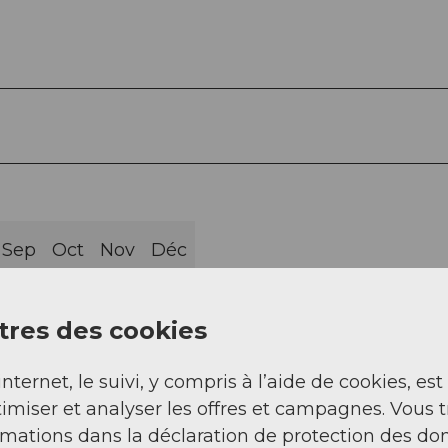
Sep
Oct
Nov
Déc
res des cookies
internet, le suivi, y compris à l’aide de cookies, est
imiser et analyser les offres et campagnes. Vous 
 - Chanzelsagen - Seeblenschüür - Hüebeli - Hergi
rmations dans la déclaration de protection des do