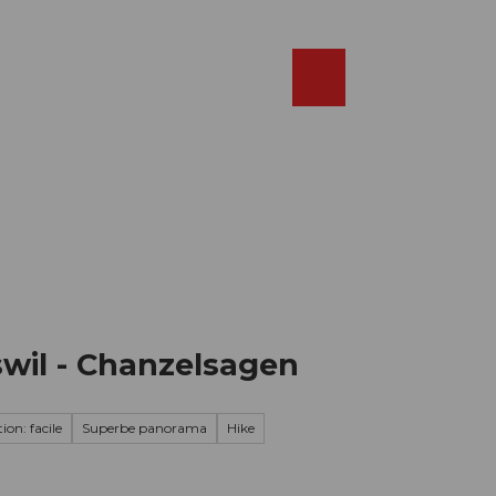
Réserver
FR
Webcams
Recherche
Shop
swil - Chanzelsagen
ion: facile
Superbe panorama
Hike