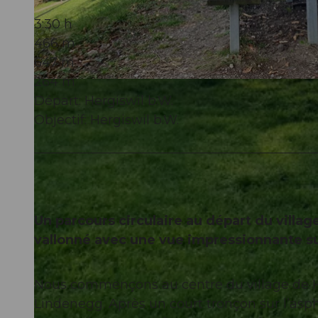
3:30 h
466 m
647 m
264 m
© Willisau Tourismus, Willisau Tourismus
Départ: Hergiswil b.W.
Objectif: Hergiswil b.W.
Un parcours circulaire au départ du villag
vallonné avec une vue impressionnante su
Nous commençons au centre du village de He
Lindenegg. Après un court tronçon sur l’asp