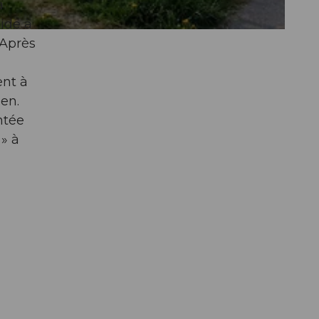
a
ide à
 Après
ent à
gen.
ntée
 » à