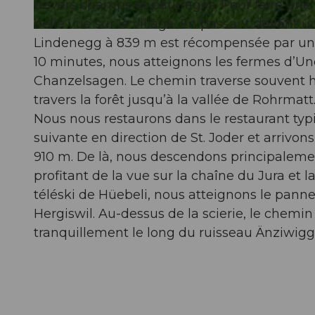
travers champs et pâturages. Pour faire une 
belle vue sur le village. En passant devant 
© Willisau Tourismus, Willisau Tourismus
Lindenegg à 839 m est récompensée par une b
10 minutes, nous atteignons les fermes d’Un
Chanzelsagen. Le chemin traverse souvent h
travers la forêt jusqu’à la vallée de Rohrmat
Nous nous restaurons dans le restaurant typ
suivante en direction de St. Joder et arrivon
910 m. De là, nous descendons principalemen
profitant de la vue sur la chaîne du Jura et 
téléski de Hüebeli, nous atteignons le pann
Hergiswil. Au-dessus de la scierie, le chemin
tranquillement le long du ruisseau Änziwigge