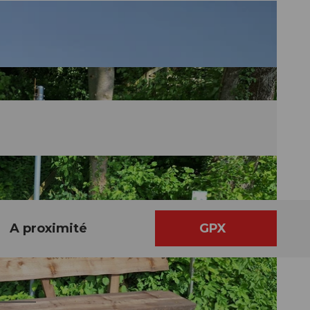
A proximité
GPX