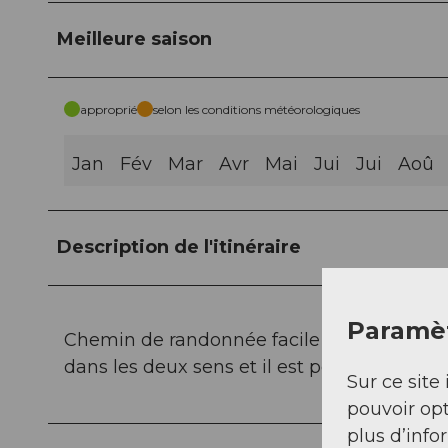
Meilleure saison
approprié
selon les conditions météorologiques
Jan
Fév
Mar
Avr
Mai
Jui
Jui
Aoû
Description de l'itinéraire
Paramèt
Chemin de randonnée facile avec des place
dans les deux sens et il est possible de fai
Sur ce site 
pouvoir opt
plus d’info