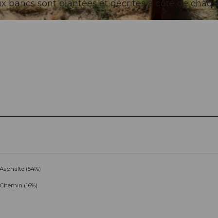
x bancs sont plantées et décrites à côté de chaq
Asphalte (54%)
Chemin (16%)