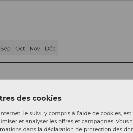
Sep
Oct
Nov
Déc
res des cookies
s assises régulières. Le chemin peut être parcou
re des tronçons.
internet, le suivi, y compris à l’aide de cookies, est
imiser et analyser les offres et campagnes. Vous 
rmations dans la déclaration de protection des do