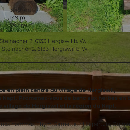
3,49 km
149 m
797 m
© Willisau Tourismus, Willisau Tourismus
Steinacher 2, 6133 Hergiswil b. W.
 Steinacher 2, 6133 Hergiswil b. W.
 en plein centre du village de Hergiswil,
du Napf. Promenez-vous de banc aux herbes en 
le village de Hergiswil et la région du Napf.
ncs nommés Thym, Sarriette, Millepertuis, Guim