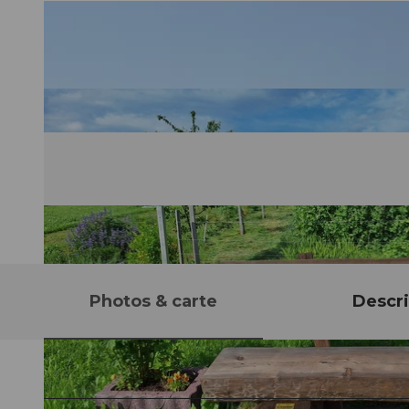
Photos & carte
Descri