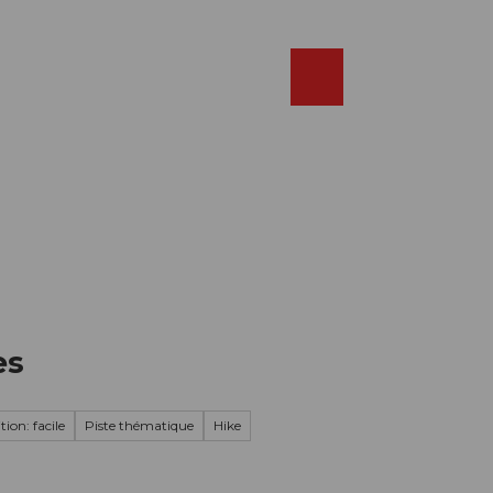
Réserver
FR
Webcams
Recherche
Shop
es
ion: facile
Piste thématique
Hike