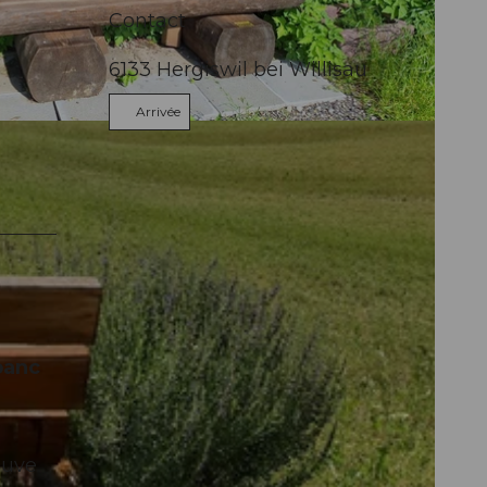
Contact
6133
Hergiswil bei Willisau
Arrivée
banc
auve