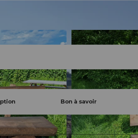
ption
Bon à savoir