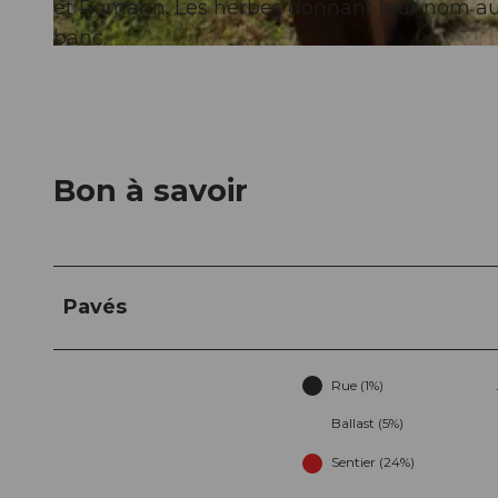
et Romarin. Les herbes donnant leur nom au
banc.
© Willisau Tourismus, Willisau Tourismus
Bon à savoir
Pavés
Rue (1%)
Ballast (5%)
Sentier (24%)