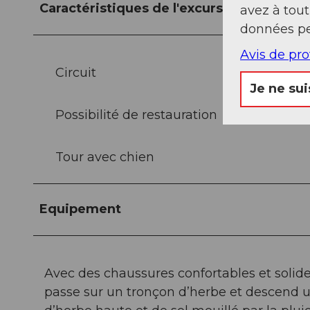
Caractéristiques de l'excursion
avez à tou
données pe
Avis de pr
Circuit
Je ne sui
Possibilité de restauration
Tour avec chien
Equipement
Avec des chaussures confortables et solide
passe sur un tronçon d’herbe et descend un 