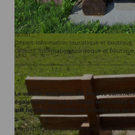
1:05 h
149 m
647 m
150 m
© Willisau Tourismus, Willisau Tourismus
Départ: Information touristique et boutique, 
Objectif: Information touristique et boutique,
Le sentier des bancs aux herbes commence
également appelé le village des herbes 
aux herbes et profitez de la belle vue sur 
Promenez-vous tranquillement jusqu’aux ba