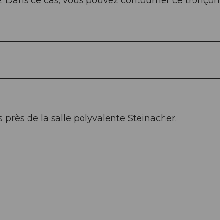
ie. Dans ce cas, vous pouvez contourner ce tronçon
 près de la salle polyvalente Steinacher.