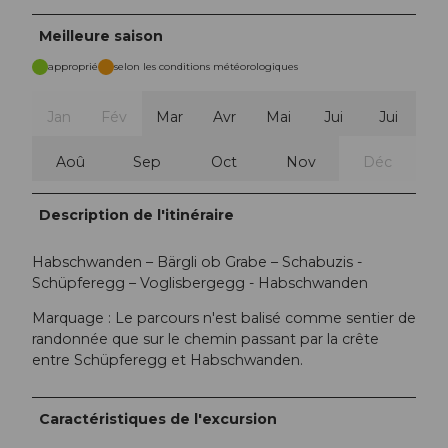
Meilleure saison
approprié
selon les conditions météorologiques
Jan
Fév
Mar
Avr
Mai
Jui
Jui
Aoû
Sep
Oct
Nov
Déc
Description de l'itinéraire
Habschwanden – Bärgli ob Grabe – Schabuzis -
Schüpferegg – Voglisbergegg - Habschwanden
Marquage : Le parcours n'est balisé comme sentier de
randonnée que sur le chemin passant par la crête
entre Schüpferegg et Habschwanden.
Caractéristiques de l'excursion