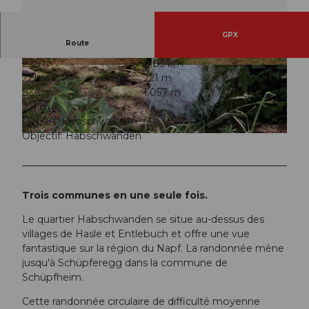
GPX
Route
2:35 h
8,83 km
© Felder Photography, UNESCO Biosphäre Ent
© Felder Photography, UNESCO Biosphäre Ent
221 m
221 m
lebuch
lebuch
836 m
1.057 m
221 m
Départ: Habschwanden
Objectif: Habschwanden
© Richard Portmann, Tourismus Gemeinde Entlebuch, Aurelia Portmann
Trois communes en une seule fois.
Le quartier Habschwanden se situe au-dessus des
villages de Hasle et Entlebuch et offre une vue
fantastique sur la région du Napf. La randonnée mène
jusqu'à Schüpferegg dans la commune de
Schüpfheim.
Cette randonnée circulaire de difficulté moyenne