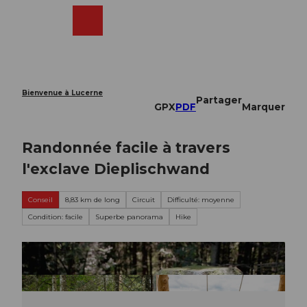
T
o
Webcams
Recherche
Menu
Shop
c
o
n
t
e
Bienvenue à Lucerne
Partager
n
GPX
PDF
Marquer
t
Randonnée facile à travers
l'exclave Dieplischwand
Conseil
8,83 km de long
Circuit
Difficulté: moyenne
Condition: facile
Superbe panorama
Hike