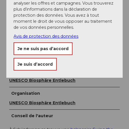
Informations supplémentaires / Liens
analyser les offres et campagnes. Vous trouverez
plus d’informations dans la déclaration de
Tourisme Commune d’Entlebuch
protection des données. Vous avez à tout
CH-6162 Entlebuch
moment le droit de vous opposer au traitement
info@tourismus-entlebuch.ch
/
www.tourismus-
de vos données personnelles.
entlebuch.ch
Avis de protection des données
Documentation
Je ne suis pas d’accord
La brochure «Découvrir et admirer l’Entlebuch» est
disponible en ligne sur
www.tourismus-entlebuch.ch
Je suis d’accord
Auteur(e)
UNESCO Biosphäre Entlebuch
Organisation
UNESCO Biosphäre Entlebuch
Conseil de l'auteur