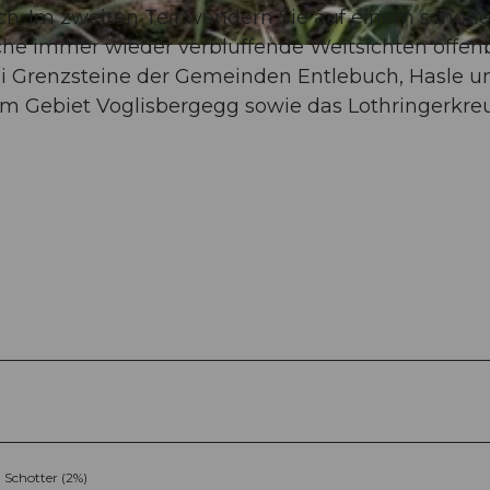
ch. Im zweiten Teil wandern Sie auf einem schön
he immer wieder verblüffende Weitsichten offenb
ei Grenzsteine der Gemeinden Entlebuch, Hasle u
m Gebiet Voglisbergegg sowie das Lothringerkreu
Schotter (2%)