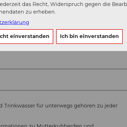
jederzeit das Recht, Widerspruch gegen die Bear
onendaten zu erheben.
tzerklärung
icht einverstanden
Ich bin einverstanden
 Trinkwasser für unterwegs gehören zu jeder
formationen zu Mutterkuhherden und