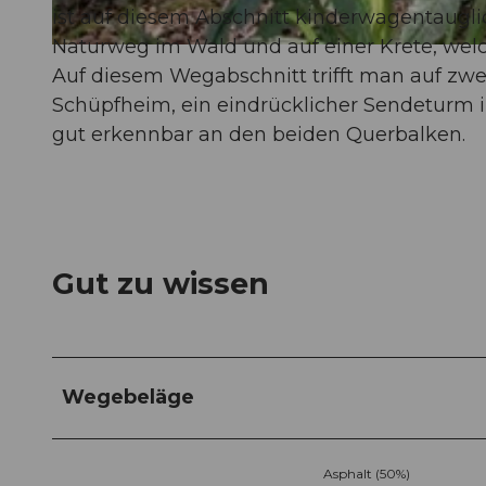
ist auf diesem Abschnitt kinderwagentaugli
Naturweg im Wald und auf einer Krete, welc
© Richard Portmann, Tourismus Gemeinde Entlebuch, Aurelia Portmann
Auf diesem Wegabschnitt trifft man auf zw
Schüpfheim, ein eindrücklicher Sendeturm i
gut erkennbar an den beiden Querbalken.
Gut zu wissen
Wegebeläge
Asphalt (50%)