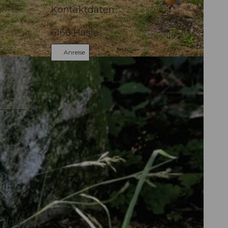
Kontaktdaten
6166
Hasle
Anreise
inde
e und