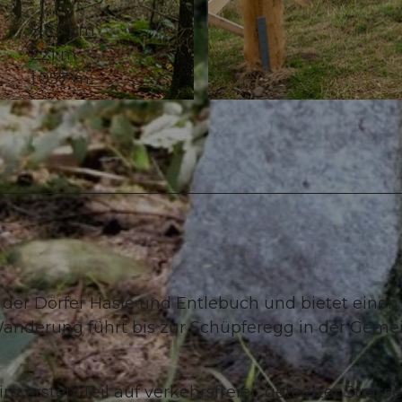
8,83 km
221 m
1.057 m
© Felder Photography, UNESCO Biosphäre Entlebuch
der Dörfer Hasle und Entlebuch und bietet einen
 Wanderung führt bis zur Schüpferegg in der Geme
ersten Teil auf verkehrsfreier, geteerter Strass