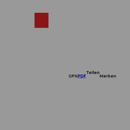
DE
ebcams
Merkzettel
Suche
Shop
Teilen
GPX
PDF
Merken