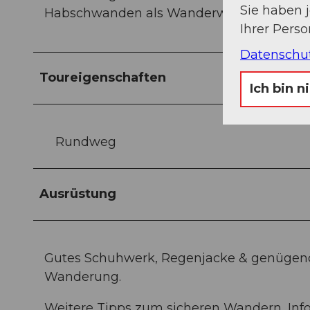
Sie haben 
Habschwanden als Wanderweg markiert.
Ihrer Pers
Datenschu
Toureigenschaften
Ich bin n
Rundweg
Ausrüstung
Gutes Schuhwerk, Regenjacke & genügend
Wanderung.
Weitere Tipps zum sicheren Wandern, In