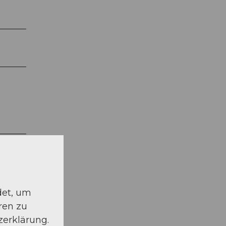
det, um
den
ren zu
zerklärung.