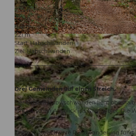
2:35 h
221 m
836 m
221 m
© Felder Photography, UNESCO Biosphäre Entlebuch
Start: Habschwanden
Ziel: Habschwanden
Drei Gemeinden auf einen Streich.
Der Ortsteil Habwschwanden liegt oberhalb 
fantastischen Ausblick ins Napfgebiet. Die
Schüpfheim.
Diese mittelschwere Rundwanderung führt im 