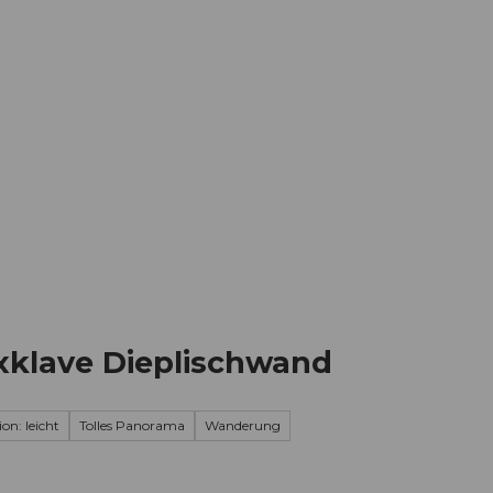
Informieren
Buchen
Business
W
klave Dieplischwand
on: leicht
Tolles Panorama
Wanderung