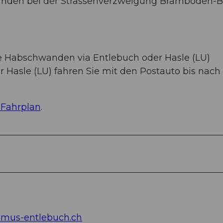
wanden bei der Strassenverzweigung Bramboden-Be
ie Habschwanden via Entlebuch oder Hasle (LU)
r Hasle (LU) fahren Sie mit den Postauto bis nach
 Fahrplan
.
smus-entlebuch.ch