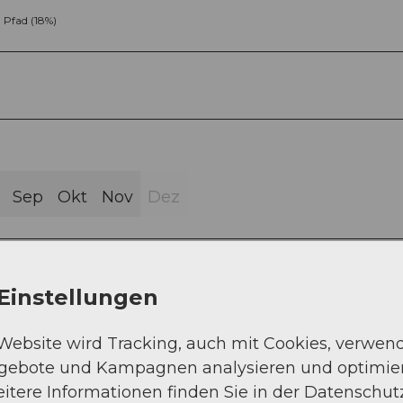
Pfad (18%)
Sep
Okt
Nov
Dez
Einstellungen
 Website wird Tracking, auch mit Cookies, verwen
zis - Schüpferegg – Voglisbergegg - Habschwan
ngebote und Kampagnen analysieren und optimie
itere Informationen finden Sie in der Datenschut
eg über die Krete zwischen Schüpferegg und