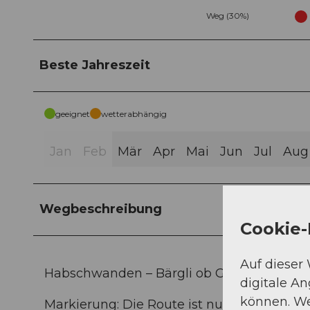
Weg (30%)
Beste Jahreszeit
geeignet
wetterabhängig
Jan
Feb
Mär
Apr
Mai
Jun
Jul
Aug
Wegbeschreibung
Cookie-
Auf dieser
Habschwanden – Bärgli ob Grabe – Schabu
digitale A
können. We
Markierung: Die Route ist nur auf dem W