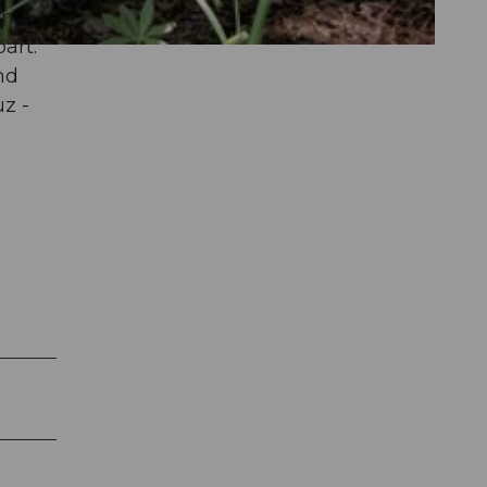
en
art.
nd
z -