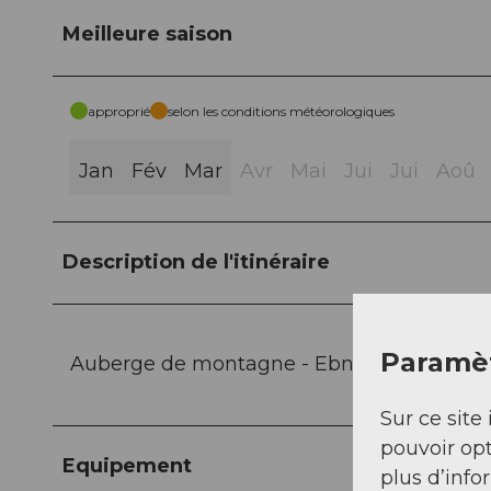
Meilleure saison
approprié
selon les conditions météorologiques
Jan
Fév
Mar
Avr
Mai
Jui
Jui
Aoû
Description de l'itinéraire
Paramèt
Auberge de montagne - Ebnet - Hunds-Ch
Sur ce site 
pouvoir opt
Equipement
plus d’info