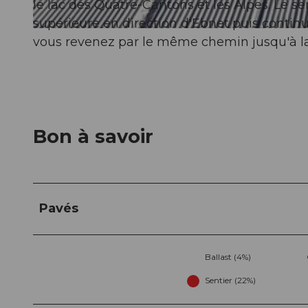
le lac des Quatre-Cantons et les Alpes. Le se
supérieure en direction d'Ebnet puis continu
© Nidwalden Tourismus, Nidwalden Tourismus
vous revenez par le même chemin jusqu'à la
Bon à savoir
Pavés
Ballast (4%)
Sentier (22%)