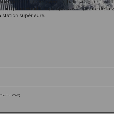
ntier de randonnée hivernale balisé part de la stat
e jusqu'au Hund-Chopf. Après avoir profité de la v
 station supérieure.
Chemin (74%)