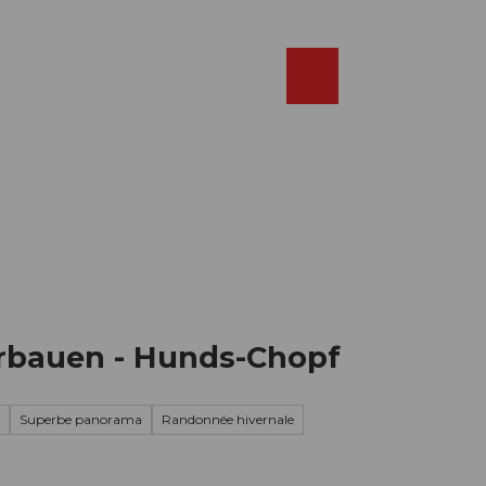
Réserver
FR
Webcams
Recherche
Shop
rbauen - Hunds-Chopf
Superbe panorama
Randonnée hivernale