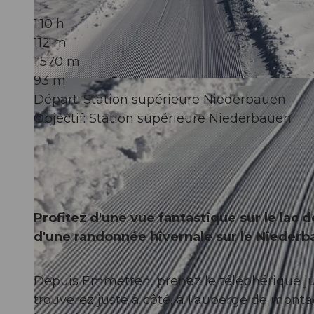
1:10 h
112 m
1.570 m
93 m
© Nidwalden Tourismus, Nidwalden Tourismus
Départ: Station supérieure Niederbauen
Objectif: Station supérieure Niederbauen
Profitez d'une vue fantastique sur le lac
d'une randonnée hivernale sur le Niederb
Depuis Emmetten, prenez le téléphérique jus
trouverez juste à côté, à l'auberge de mont