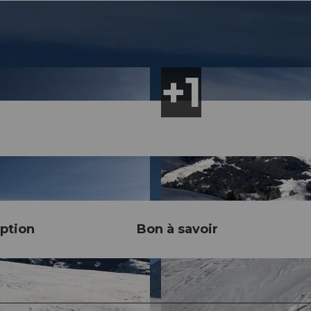
ption
Bon à savoir