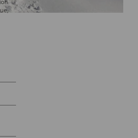
ion
ue,