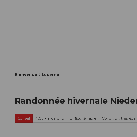
T
nts
Webcams
Carte d’hôte
o
c
La ville
La région
Informer
o
n
t
e
n
t
Bienvenue à Lucerne
Randonnée hivernale Niede
Conseil
4,05 km de long
Difficulté: facile
Condition: très léger