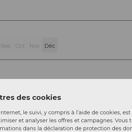
Sep
Oct
Nov
Déc
res des cookies
opf - Ebnet - Auberge de montagne
internet, le suivi, y compris à l’aide de cookies, est
imiser et analyser les offres et campagnes. Vous 
rmations dans la déclaration de protection des do