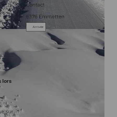
Contact
6376
Emmetten
Arrivée
 lors
ue sur