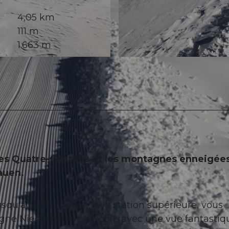
4,05 km
111 m
1.663 m
© Nidwalden Tourismus, Nidwalden Tourismus
 des Quatre-Cantons et les montagnes enneigées
auen.
qu'à Niederbauen. À la station supérieure, vous
agne Niederbauen, un café avec une vue fantastiq