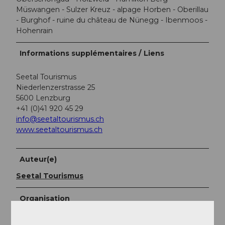
Müswangen - Sulzer Kreuz - alpage Horben - Oberillau
- Burghof - ruine du château de Nünegg - Ibenmoos -
Hohenrain
Informations supplémentaires / Liens
Seetal Tourismus
Niederlenzerstrasse 25
5600 Lenzburg
+41 (0)41 920 45 29
info@seetaltourismus.ch
www.seetaltourismus.ch
Auteur(e)
Seetal Tourismus
Organisation
Seetal Tourismus