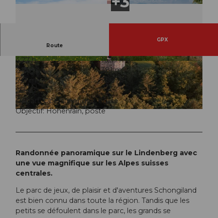
GPX
Route
4:27 h
16,59 km
© Seetal Tourismus, Gemeinde Schongau
© Seetal Tourismus, Seetal Tourismus
243 m
381 m
593 m
858 m
265 m
Départ: Oberschongau, église
Objectif: Hohenrain, poste
© Nico Hess, Seetal Tourismus
Randonnée panoramique sur le Lindenberg avec
une vue magnifique sur les Alpes suisses
centrales.
Le parc de jeux, de plaisir et d'aventures Schongiland
est bien connu dans toute la région. Tandis que les
petits se défoulent dans le parc, les grands se