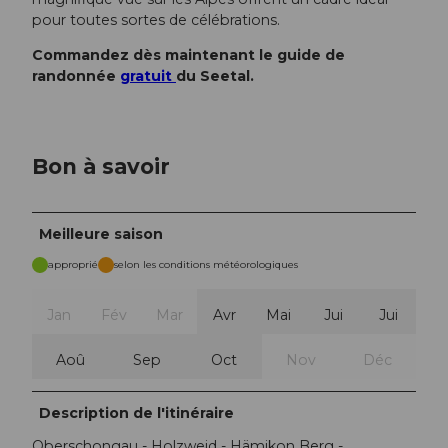
pour toutes sortes de célébrations.
Commandez dès maintenant le guide de
randonnée
gratuit
du Seetal.
Bon à savoir
Meilleure saison
approprié
selon les conditions météorologiques
Jan
Fév
Mar
Avr
Mai
Jui
Jui
Aoû
Sep
Oct
Nov
Déc
Description de l'itinéraire
Oberschongau - Holzweid - Hämikon Berg -