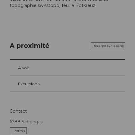
topographie swisstopo) feuille Rotkreuz
A proximité
Regarder sur la carte
A voir
Excursions
Contact
6288
Schongau
Arrivée