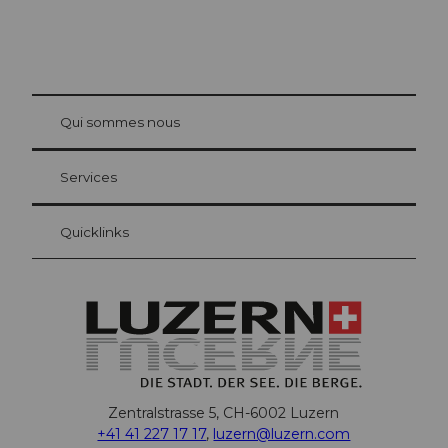
© Be
at Bre
chbü
hl
Qui sommes nous
Carte d’hôte Lucerne
Vos avantages en tant qu'hôte pour la nuit
Services
Quicklinks
Zentralstrasse 5, CH-6002 Luzern
+41 41 227 17 17
,
luzern@luzern.com