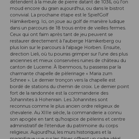
détendent à la meule de pierre datant de 1036, où l'on
moud encore du grain aujourd'hui, ou dans le bistrot
convivial. La prochaine étape est le Spiel!Golf
Hämikerberg. Ici, on joue au golf de manière ludique
dans un parcours de 18 trous entre de vieilles fermes.
Ceux qui ont faim après tant de jeu peuvent se
restaurer directement à l'auberge Hämikerberg ou
plus loin sur le parcours à l'alpage Horben. Ensuite,
direction Lieli, où tu pourras grimper sur l’une des plus
anciennes et mieux conservées ruines de château du
canton de Lucerne. À Ibenmoos, tu passeras par la
charmante chapelle de pèlerinage « Maria zum
Schnee ». Le dernier tronçon vers la chapelle est
bordé de stations du chemin de croix. Le dernier point
fort de la randonnée est la commanderie des
Johannites à Hohenrain. Les Johannites sont
reconnus comme le plus ancien ordre religieux de
chevalerie. Au XIIIe siècle, la commanderie a connu
son apogée en tant qu’hospice de pèlerins et centre
administratif de l’étendue du patrimoine du corps
religieux. Aujourd’hui, les murs historiques et la
magnifique vue sur les Alpes offrent un cadre idéal