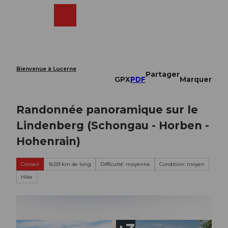
T
o
Webcams
Recherche
Menu
Shop
c
o
n
t
e
Bienvenue à Lucerne
Partager
n
GPX
PDF
Marquer
t
Randonnée panoramique sur le
Lindenberg (Schongau - Horben -
Hohenrain)
Conseil
16,59 km de long
Difficulté: moyenne
Condition: moyen
Hike