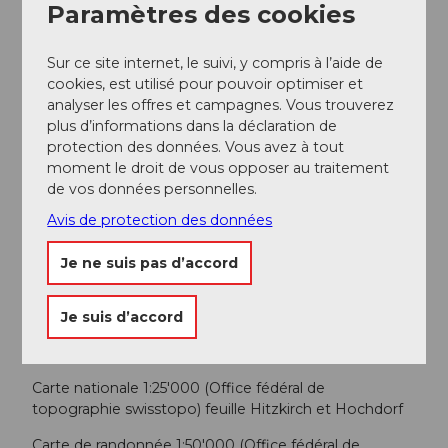
Paramètres des cookies
Conseil de l'auteur
Sur ce site internet, le suivi, y compris à l’aide de
jouer un parcours de Spiel!Golf au Hämikerberg :
cookies, est utilisé pour pouvoir optimiser et
www.spielgolf-schweiz.ch
analyser les offres et campagnes. Vous trouverez
profiter de la vue à l'alpage Horben :
plus d’informations dans la déclaration de
www.horben.ch
protection des données. Vous avez à tout
La ruine du château de Nünegg est l'une des
moment le droit de vous opposer au traitement
plus grandes et des mieux conservées du
de vos données personnelles.
canton de Lucerne. Depuis la plateforme
d'observation, vous avez une vue grandiose,
Avis de protection des données
tout comme autrefois les seigneurs de Lieli.
découvrir la vue au centre pédagogique
Je ne suis pas d’accord
spécialisé Hohenrain (HPZH)
Je suis d’accord
Carte
Carte nationale 1:25'000 (Office fédéral de
topographie swisstopo) feuille Hitzkirch et Hochdorf
Carte de randonnée 1:50'000 (Office fédéral de