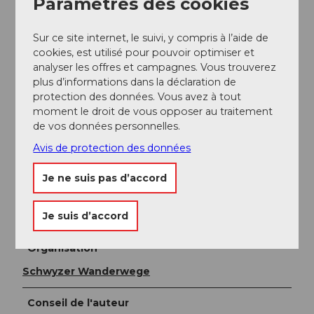
Paramètres des cookies
le village de Willerzell, continuez jusqu'à la Sattelegg.
Sur ce site internet, le suivi, y compris à l’aide de
Stationnement
cookies, est utilisé pour pouvoir optimiser et
Parking Sattelegg
analyser les offres et campagnes. Vous trouverez
plus d’informations dans la déclaration de
protection des données. Vous avez à tout
Transports en commun
moment le droit de vous opposer au traitement
La Sattelegg n'est pas desservie par le réseau de
de vos données personnelles.
transports publics. Toutefois, un
bus-navette
circule
Avis de protection des données
en été.
Je ne suis pas d’accord
Auteur(e)
Je suis d’accord
Einsiedeln-Ybrig-Zürichsee Tourismus
Organisation
Schwyzer Wanderwege
Conseil de l'auteur