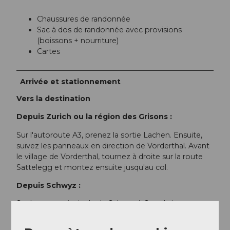
Chaussures de randonnée
Sac à dos de randonnée avec provisions
(boissons + nourriture)
Cartes
Arrivée et stationnement
Vers la destination
Depuis Zurich ou la région des Grisons :
Sur l'autoroute A3, prenez la sortie Lachen. Ensuite,
suivez les panneaux en direction de Vorderthal. Avant
le village de Vorderthal, tournez à droite sur la route
Sattelegg et montez ensuite jusqu'au col.
Depuis Schwyz :
Sur la route principale de Schwyz à Sattel via
Biberbrugg jusqu'à Einsiedeln. À Einsiedeln, suivez les
panneaux en direction de Egg SZ et Willerzell. Depuis