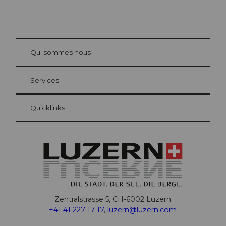
© Be
at Bre
chbü
hl
Qui sommes nous
Carte d’hôte Lucerne
Vos avantages en tant qu'hôte pour la nuit
Services
Quicklinks
Zentralstrasse 5, CH-6002 Luzern
+41 41 227 17 17
,
luzern@luzern.com