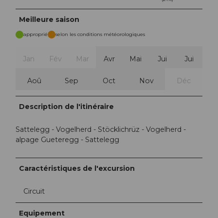
Meilleure saison
approprié
selon les conditions météorologiques
Jan
Fév
Mar
Avr
Mai
Jui
Jui
Aoû
Sep
Oct
Nov
Déc
Description de l'itinéraire
Sattelegg - Vogelherd - Stöcklichrüz - Vogelherd -
alpage Gueteregg - Sattelegg
Caractéristiques de l'excursion
Circuit
Equipement