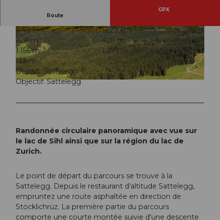
GPX
Route
3:40 h
12,22 km
© Einsiedeln-Ybrig-Zürichsee Tourismus
© Einsiedeln-Ybrig-Zürichsee Tourismus
428 m
428 m
1.156 m
1.279 m
123 m
Départ: Sattelegg
Objectif: Sattelegg
© Einsiedeln-Ybrig-Zürichsee Tourismus
Randonnée circulaire panoramique avec vue sur
le lac de Sihl ainsi que sur la région du lac de
Zurich.
Le point de départ du parcours se trouve à la
Sattelegg. Depuis le restaurant d'altitude Sattelegg,
empruntez une route asphaltée en direction de
Stöcklichrüz. La première partie du parcours
comporte une courte montée suivie d'une descente