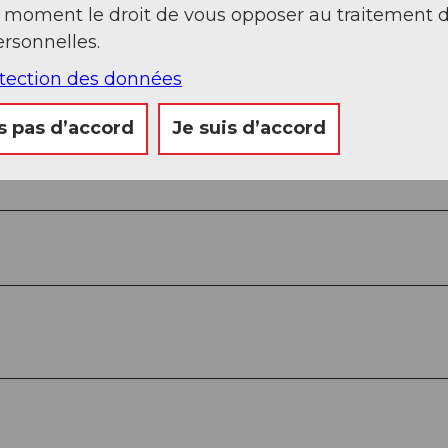
t moment le droit de vous opposer au traitement 
rsonnelles.
otection des données
s pas d’accord
Je suis d’accord
 - Derrière Schilteli - Morschach