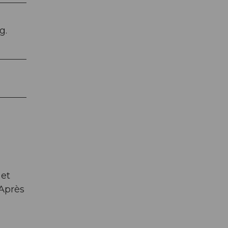
g.
 et
 Après