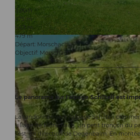
3:00 h
575 m
643 m
479 m
© Stoos-Muotatal Tourismus, Stoos-Muotatal Tourismus
Départ: Morschach
Objectif: Morschach
Le panorama sur l'alpage Schilteli est imp
La randonnée vers l'alpage Schilteli commenc
village de Morschach. Un petit tronçon du pa
l’est, en direction de Degenbalm. En montée e