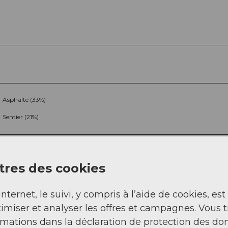
Asphalte (33%)
Sentier (21%)
res des cookies
internet, le suivi, y compris à l’aide de cookies, est
imiser et analyser les offres et campagnes. Vous 
Sep
Oct
Nov
Déc
rmations dans la déclaration de protection des do