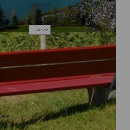
Contact
6443
Morschach
Arrivée
s
vers
g.