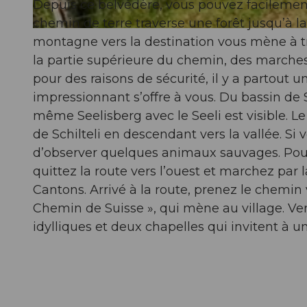
Depuis ce belvédère, vous pouvez facilement
chemin de terre traverse une forêt jusqu’à la 
© Stoos-Muotatal Tourismus, Stoos-Muotatal Tourismus
montagne vers la destination vous mène à tr
la partie supérieure du chemin, des marches 
pour des raisons de sécurité, il y a partout u
impressionnant s’offre à vous. Du bassin de 
même Seelisberg avec le Seeli est visible. Le 
de Schilteli en descendant vers la vallée. Si 
d’observer quelques animaux sauvages. Pou
quittez la route vers l’ouest et marchez par 
Cantons. Arrivé à la route, prenez le chemin
Chemin de Suisse », qui mène au village. Ve
idylliques et deux chapelles qui invitent à