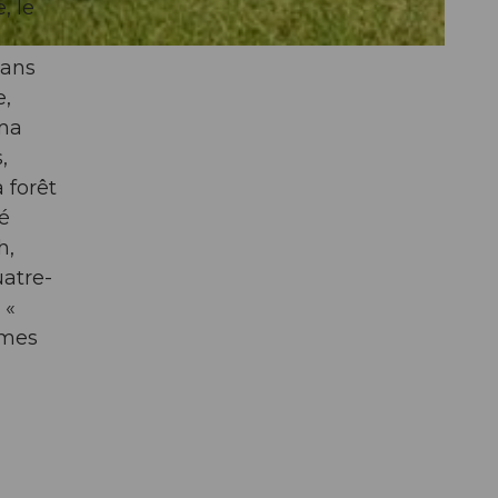
, le
Dans
e,
ama
,
 forêt
té
h,
uatre-
 «
rmes