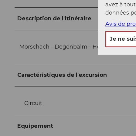
avez à tou
données pe
Description de l'itinéraire
Avis de pr
Je ne sui
Morschach - Degenbalm - Hetzig - Schilteli
Caractéristiques de l'excursion
Circuit
Equipement