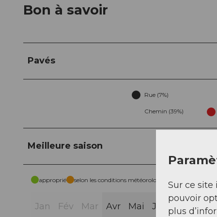
Bon à savoir
Pavés
Rue (7%)
Chemin (39%)
Meilleure saison
Paramèt
approprié
selon les conditions météorologiques
Sur ce site 
pouvoir opt
Jan
Fév
Mar
Avr
Mai
Jui
Jui
Aoû
plus d’info