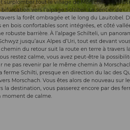
 surplomber tout le village de Morschach. Ensuite
bifurcation vers l’alpage Schilteli. Le sentier de
avers la forêt ombragée et le long du Lauitobel. 
en bois confortables sont intégrées, et côté vallé
ne robuste barrière. À l’alpage Schilteli, un panor
Schwyz jusqu’aux Alpes d’Uri, tout est devant vous
chemin du retour suit la route en terre à travers la
vous restez calme, vous avez peut-être la possibili
r ne pas revenir par le même chemin à Morschac
la ferme Schilti, presque en direction du lac des Q
 vers Morschach. Vous êtes alors de nouveau sur le
rs la destination, vous passerez encore par des fe
 un moment de calme.