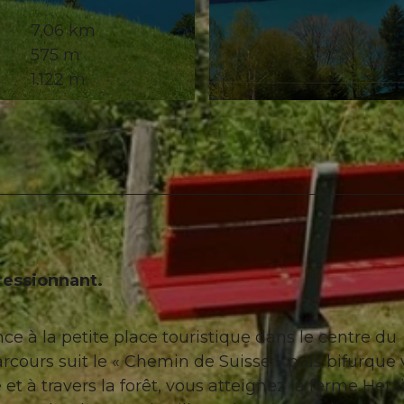
7,06 km
575 m
1.122 m
© Stoos-Muotatal Tourismus, Stoos-Muotatal Tourismu
ressionnant.
e à la petite place touristique dans le centre du
rcours suit le « Chemin de Suisse » puis bifurque 
t à travers la forêt, vous atteignez la ferme Hetzi