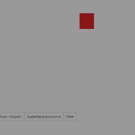
Réserver
FR
Webcams
Recherche
Shop
tion: moyen
Superbe panorama
Hike