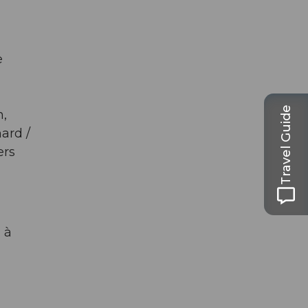
e
Travel Guide
n,
ard /
ers
 à