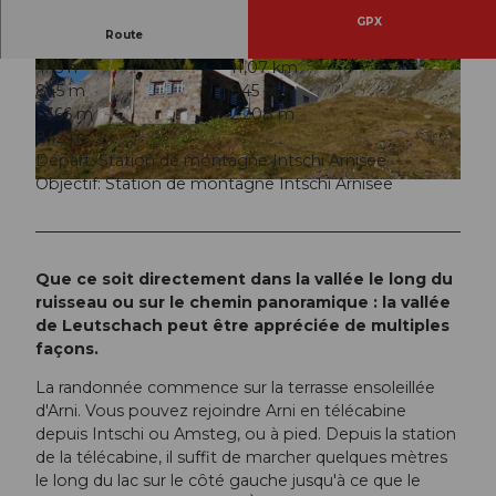
GPX
Route
4:15 h
11,07 km
© Andermatt-Urserntal Tourismus GmbH, Ferie
© Andermatt-Urserntal Tourismus GmbH, Ferie
845 m
845 m
nregion Andermatt
nregion Andermatt
1.366 m
2.208 m
842 m
Départ: Station de montagne Intschi Arnisee
Objectif: Station de montagne Intschi Arnisee
© Ferienregion Andermatt
Que ce soit directement dans la vallée le long du
ruisseau ou sur le chemin panoramique : la vallée
de Leutschach peut être appréciée de multiples
façons.
La randonnée commence sur la terrasse ensoleillée
d'Arni. Vous pouvez rejoindre Arni en télécabine
depuis Intschi ou Amsteg, ou à pied. Depuis la station
de la télécabine, il suffit de marcher quelques mètres
le long du lac sur le côté gauche jusqu'à ce que le