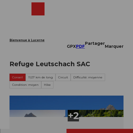
T
o
Webcams
Recherche
Menu
Shop
c
o
n
t
e
Bienvenue à Lucerne
Partager
n
GPX
PDF
Marquer
t
Refuge Leutschach SAC
Conseil
11,07 km de long
Circuit
Difficulté: moyenne
Condition: moyen
Hike