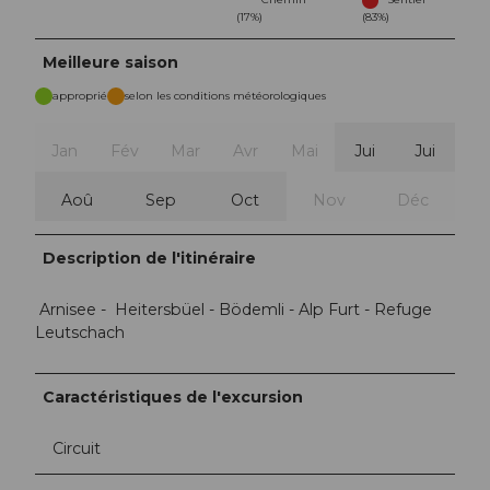
(17%)
(83%)
Meilleure saison
approprié
selon les conditions météorologiques
Jan
Fév
Mar
Avr
Mai
Jui
Jui
Aoû
Sep
Oct
Nov
Déc
Description de l'itinéraire
Arnisee - Heitersbüel - Bödemli - Alp Furt - Refuge
Leutschach
Caractéristiques de l'excursion
Circuit