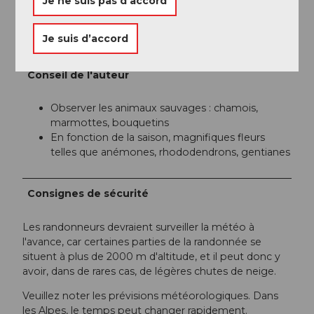
Je ne suis pas d’accord
Organisation
Je suis d’accord
Région de vacances Andermatt
Conseil de l'auteur
Observer les animaux sauvages : chamois,
marmottes, bouquetins
En fonction de la saison, magnifiques fleurs
telles que anémones, rhododendrons, gentianes
Consignes de sécurité
Les randonneurs devraient surveiller la météo à
l'avance, car certaines parties de la randonnée se
situent à plus de 2000 m d'altitude, et il peut donc y
avoir, dans de rares cas, de légères chutes de neige.
Veuillez noter les prévisions météorologiques. Dans
les Alpes, le temps peut changer rapidement.