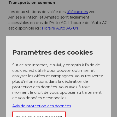
Transports en commun
Les deux stations de vallée des
télécabines
vers
Arnisee à Intschi et Amsteg sont facilement
accessibles en bus de l'Auto AG. L'horaire de l'Auto AG
est disponible ici :
Horaire Auto AG Uri
Informations supplémentaires / Liens
Paramètres des cookies
Plus d'informations sur le refuge Leutschach
sont disponibles ici :
Refuge Leutschach SAC
Sur ce site internet, le suivi, y compris à l’aide de
Les horaires d'exploitation des télécabines sont
cookies, est utilisé pour pouvoir optimiser et
les suivants :
Télécabines Arnisee
analyser les offres et campagnes. Vous trouverez
Pour d'autres questions, n'hésitez pas à
plus d’informations dans la déclaration de
contacter :
Région de vacances Andermatt
, +41
protection des données. Vous avez à tout
41 888 71 00,
info@andermatt.swiss
moment le droit de vous opposer au traitement
de vos données personnelles.
Auteur(e)
Avis de protection des données
Andermatt-Urserntal Tourismus GmbH