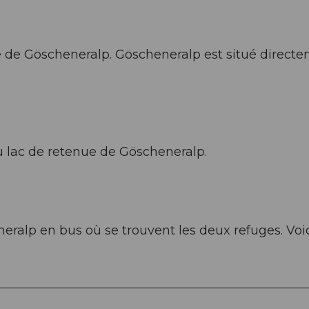
e de Göscheneralp. Göscheneralp est situé direct
u lac de retenue de Göscheneralp.
eralp en bus où se trouvent les deux refuges. Voi