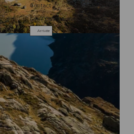
Contact
6487
Göschenen
Arrivée
Andermatt
t
uges
 les
e.