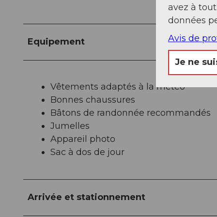
avez à tou
données pe
Avis de pr
Equipement
Je ne sui
Vêtements adaptés à la météo
Bonnes chaussures
Bâtons de randonnée recommandés
Jumelles
Appareil photo
Sac à dos de jour
Arrivée et stationnement