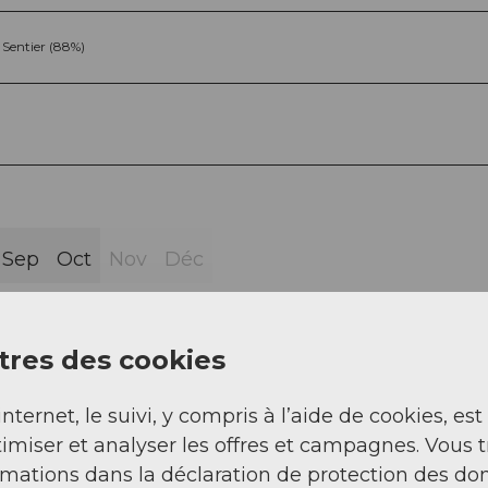
Sentier (88%)
Sep
Oct
Nov
Déc
res des cookies
internet, le suivi, y compris à l’aide de cookies, est
imiser et analyser les offres et campagnes. Vous 
rg - Dammareussbrücke - Dammastäfeli -
rmations dans la déclaration de protection des do