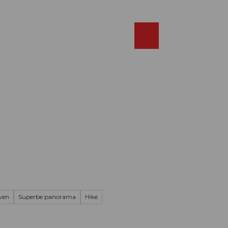
Réserver
FR
Webcams
Recherche
Shop
yen
Superbe panorama
Hike