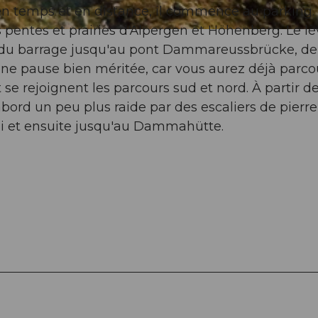
 en temps et en distance, il commence au parking. 
 pentes et prairies d'Älpergen et Höhenberg. Le lè
, du barrage jusqu'au pont Dammareussbrücke, de
une pause bien méritée, car vous aurez déjà parc
 se rejoignent les parcours sud et nord. À partir d
bord un peu plus raide par des escaliers de pierre
i et ensuite jusqu'au Dammahütte.