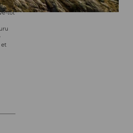
Il
ve-tôt
ouru
e
 et