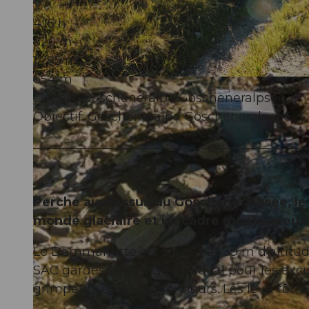
4:15 h
826 m
1.785 m
654 m
© Andermatt-Urserntal Tourismus GmbH, Ferienregion Andermatt
Départ: Göscheneralp / Göscheneralpsee
Objectif: Göscheneralp / Göscheneralpsee
Perché au-dessus du Göscheneralpsee, l
monde glaciaire et un cadre montagneux 
Le Dammahütte est situé à 2439 m d'altitude
SAC gardés. Le refuge est idéal pour les excu
grimpeurs et les randonneurs. Les lève-tôt vi