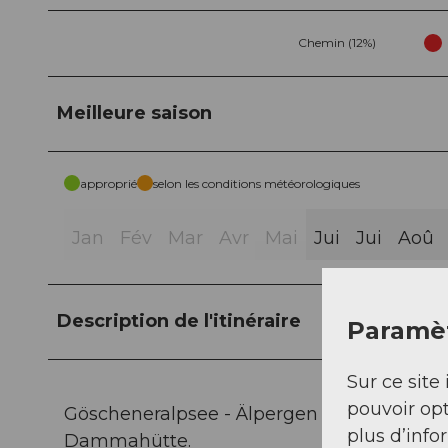
Chemin (12%)
Meilleure saison
approprié
selon les conditions météorologiques
Jan
Fév
Mar
Avr
Mai
Jui
Jui
Aoû
Description de l'itinéraire
Paramèt
Sur ce site 
pouvoir opt
Göscheneralpsee - Älpergen und Höhenbe
plus d’info
Dammahütte.