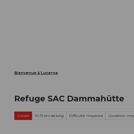
T
nts
Webcams
Carte d’hôte
o
c
La ville
La région
Informer
o
n
t
e
n
t
Bienvenue à Lucerne
Refuge SAC Dammahütte
Conseil
10,75 km de long
Difficulté: moyenne
Condition: mo