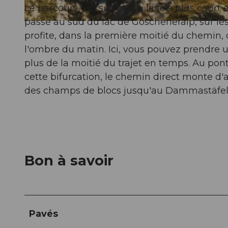
Le parcours "du sud" est à la fois plus court
passe au sud du lac de Göscheneralp, sur les
© Andermatt-Urserntal Tourismus GmbH, Ferienregion Andermatt
profite, dans la première moitié du chemin
l'ombre du matin. Ici, vous pouvez prendre 
plus de la moitié du trajet en temps. Au pont
cette bifurcation, le chemin direct monte d'a
des champs de blocs jusqu'au Dammastäfel
Bon à savoir
Pavés