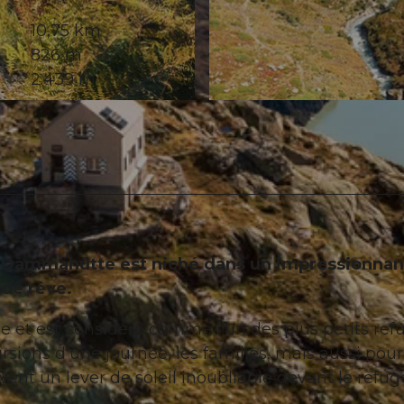
10,75 km
826 m
2.439 m
© Andermatt-Urserntal Tourismus GmbH, Ferienregion 
e Dammahütte est niché dans un impressionnan
de rêve.
 et est considéré comme l'un des plus petits ref
rsions d'une journée, les familles, mais aussi pour
vent un lever de soleil inoubliable devant le refug