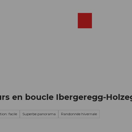
Réserver
FR
Webcams
Recherche
Shop
urs en boucle Ibergeregg-Holze
ion: facile
Superbe panorama
Randonnée hivernale