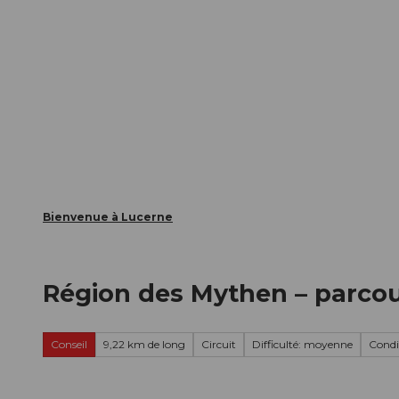
T
nts
Webcams
Carte d’hôte
o
c
La ville
La région
Informer
o
n
t
e
n
t
Bienvenue à Lucerne
Région des Mythen – parco
Conseil
9,22 km de long
Circuit
Difficulté: moyenne
Condit