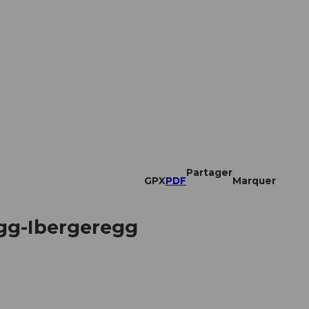
Partager
GPX
PDF
Marquer
gg-Ibergeregg