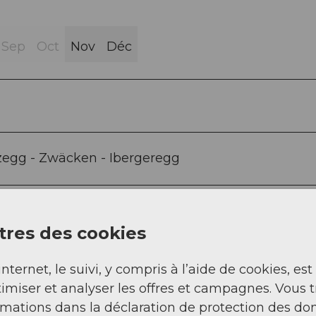
Sep
Oct
Nov
Déc
lzegg - Zwäcken - Ibergeregg
res des cookies
internet, le suivi, y compris à l’aide de cookies, est
imiser et analyser les offres et campagnes. Vous 
rmations dans la déclaration de protection des do