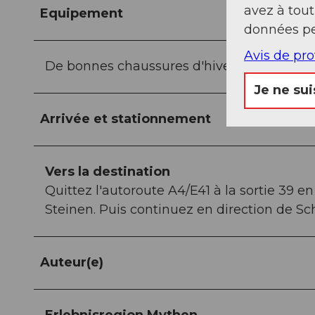
avez à tou
Equipement
données pe
Avis de pr
De bonnes chaussures d'hiver et des vête
Je ne sui
Arrivée et stationnement
Vers la destination
Quittez l'autoroute A4/E41 à la sortie 39 en
Steinen. Puis continuez en direction de S
Auteur(e)