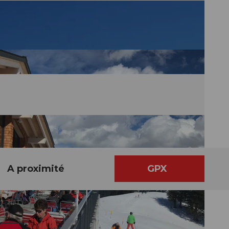
A proximité
GPX