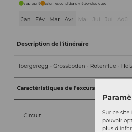
approprié
selon les conditions météorologiques
Jan
Fév
Mar
Avr
Mai
Jui
Jui
Aoû
Description de l'itinéraire
Ibergeregg - Grossboden - Rotenflue - Ho
Caractéristiques de l'excursion
Paramèt
Sur ce site 
Circuit
pouvoir opt
plus d’info