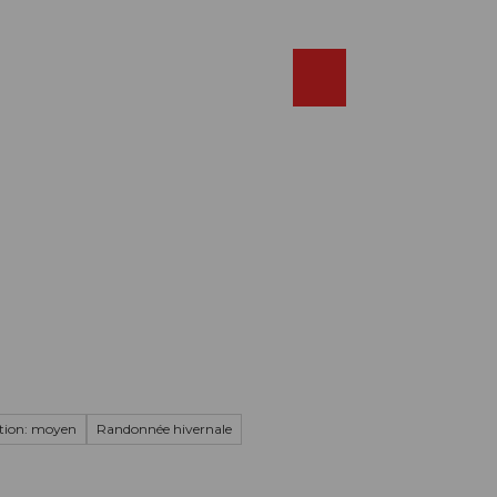
Réserver
FR
Webcams
Recherche
Shop
tion: moyen
Randonnée hivernale