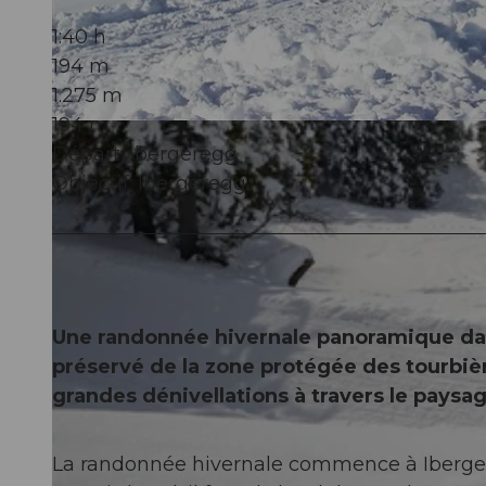
1:40 h
194 m
1.275 m
194 m
© Einsiedeln-Ybrig-Zürichsee AG
Départ: Ibergeregg
Objectif: Ibergeregg
Une randonnée hivernale panoramique dans
préservé de la zone protégée des tourbièr
grandes dénivellations à travers le paysa
La randonnée hivernale commence à Ibergere