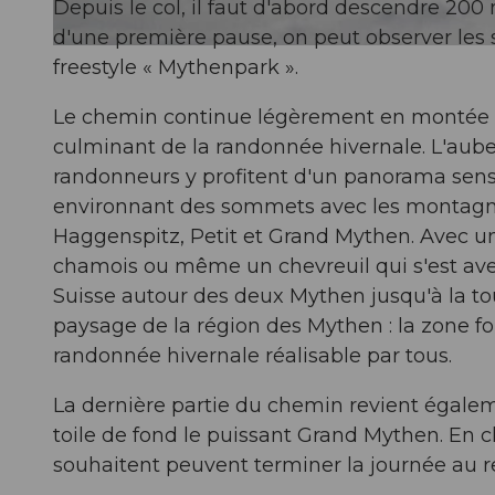
Depuis le col, il faut d'abord descendre 200
d'une première pause, on peut observer les s
© Erlebnisregion Mythen, Erlebnisregion Mythen
freestyle « Mythenpark ».
Le chemin continue légèrement en montée e
culminant de la randonnée hivernale. L'aub
randonneurs y profitent d'un panorama sens
environnant des sommets avec les montagnes
Haggenspitz, Petit et Grand Mythen. Avec u
chamois ou même un chevreuil qui s'est ave
Suisse autour des deux Mythen jusqu'à la to
paysage de la région des Mythen : la zone for
randonnée hivernale réalisable par tous.
La dernière partie du chemin revient égalem
toile de fond le puissant Grand Mythen. En c
souhaitent peuvent terminer la journée au 