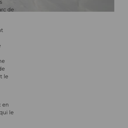
s
arc de
nt
e
ne
de
t le
c en
qui le