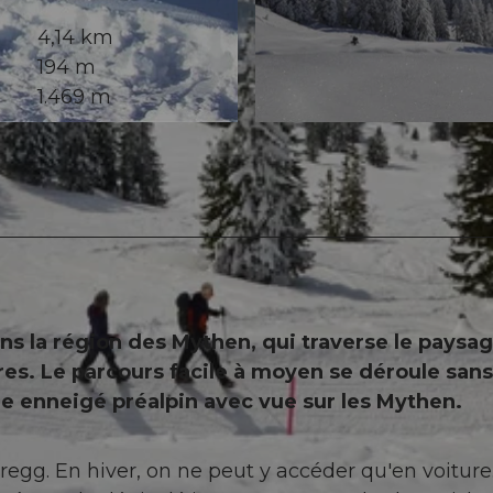
4,14 km
194 m
1.469 m
© Einsiedeln-Ybrig-Zürichsee AG
 la région des Mythen, qui traverse le paysa
es. Le parcours facile à moyen se déroule sans
ge enneigé préalpin avec vue sur les Mythen.
gg. En hiver, on ne peut y accéder qu'en voiture