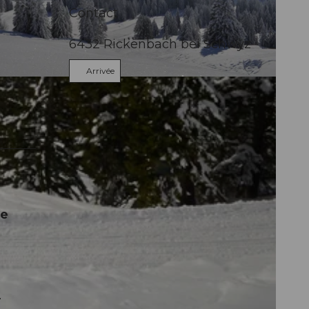
Contact
6432
Rickenbach bei Schwyz
Arrivée
ge
.