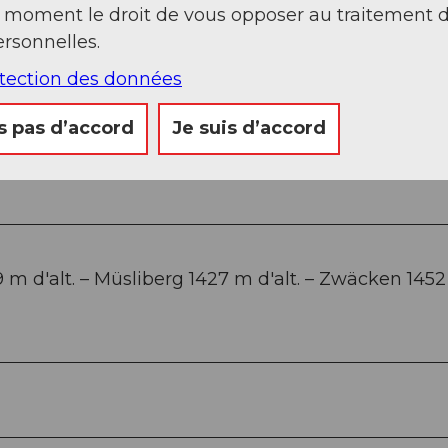
t moment le droit de vous opposer au traitement 
rsonnelles.
otection des données
Sep
Oct
Nov
Déc
s pas d’accord
Je suis d’accord
 m d'alt. – Müsliberg 1427 m d'alt. – Zwäcken 145