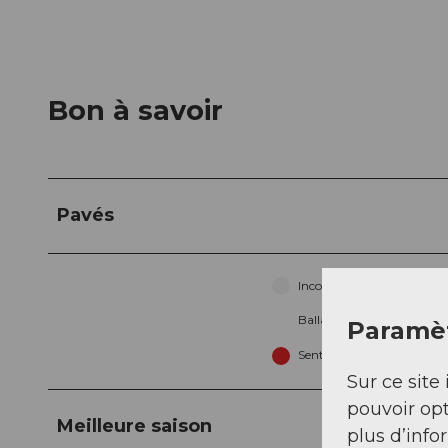
Bon à savoir
Pavés
Inconnu (3%)
Ballast (5%)
Paramèt
Sentier (28%)
Sur ce site 
pouvoir opt
Meilleure saison
plus d’info