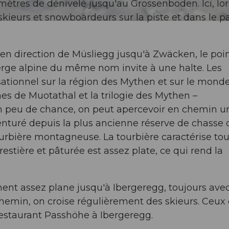
 mètres de dénivelé jusqu'au Grossenboden. Ici, lor
kieurs et snowboardeurs sur la piste et dans le p
n direction de Müsliegg jusqu'à Zwäcken, le poi
erge alpine du même nom invite à une halte. Les
ationnel sur la région des Mythen et sur le mond
 de Muotathal et la trilogie des Mythen –
n peu de chance, on peut apercevoir en chemin u
nturé depuis la plus ancienne réserve de chasse 
urbière montagneuse. La tourbière caractérise tou
estière et pâturée est assez plate, ce qui rend la
ent assez plane jusqu'à Ibergeregg, toujours ave
hemin, on croise régulièrement des skieurs. Ceux 
restaurant Passhöhe à Ibergeregg.