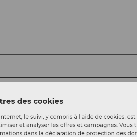
Rue (1%)
Chemin (63%)
res des cookies
internet, le suivi, y compris à l’aide de cookies, est
imiser et analyser les offres et campagnes. Vous 
rmations dans la déclaration de protection des do