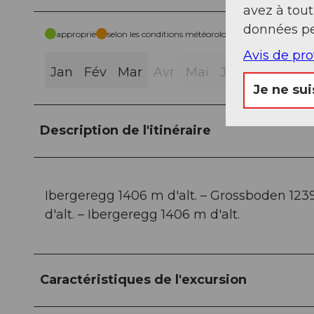
avez à tou
données pe
approprié
selon les conditions météorologiques
Avis de pr
Jan
Fév
Mar
Avr
Mai
Jui
Jui
Aoû
Je ne sui
Description de l'itinéraire
Ibergeregg 1406 m d'alt. – Grossboden 1239
d'alt. – Ibergeregg 1406 m d'alt.
Caractéristiques de l'excursion