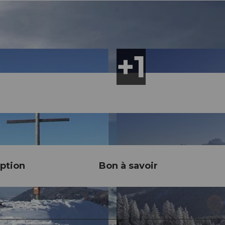
ption
Bon à savoir