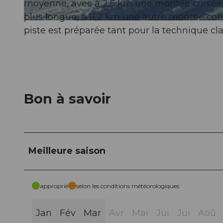
moyenne, avec à 2,5 km une montée corsée, 
plus longue, à 11,2 km une autre montée cor
© Schwyz Tourismus, Erlebnisregion Mythen
piste est préparée tant pour la technique cl
Bon à savoir
Meilleure saison
approprié
selon les conditions météorologiques
Jan
Fév
Mar
Avr
Mai
Jui
Jui
Aoû