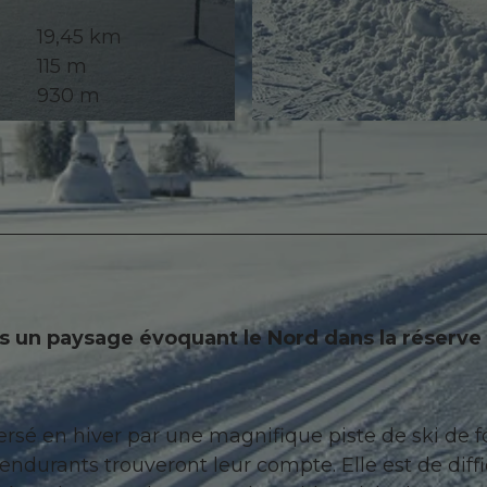
19,45 km
115 m
930 m
© Erlebnisregion Mythen
ers un paysage évoquant le Nord dans la réserve
rsé en hiver par une magnifique piste de ski de f
ndurants trouveront leur compte. Elle est de diffi