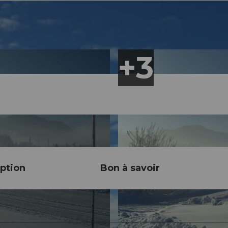
ption
Bon à savoir