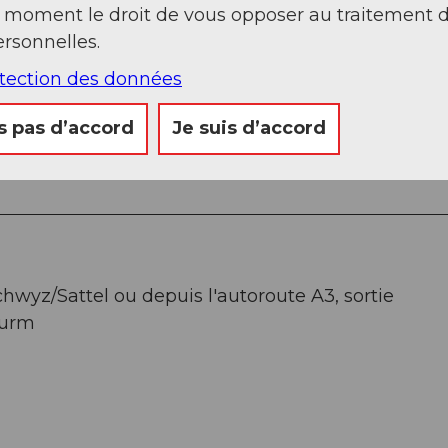
t moment le droit de vous opposer au traitement 
rsonnelles.
otection des données
hurm.ch
s pas d’accord
Je suis d’accord
chwyz/Sattel ou depuis l'autoroute A3, sortie
hurm