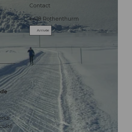
Contact
6418
Rothenthurm
Arrivée
 de
ond.
culté