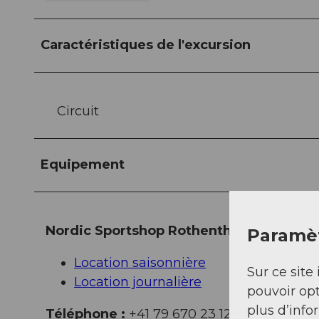
Caractéristiques de l'excursion
Circuit
Equipement
Nordic Sportshop Rothenthurm :
Paramèt
Location saisonnière
Sur ce site 
Location journalière
pouvoir opt
plus d’info
Téléphone :
+41 79 670 23 12