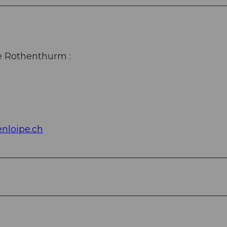
de Rothenthurm :
nloipe.ch