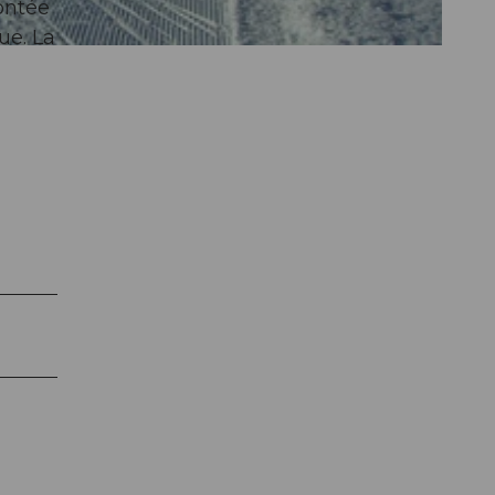
ontée
ue. La