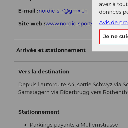
avez à tou
E-mail :
nordic-s-r@gmx.ch
données pe
Avis de pr
Site web :
www.nordic-sportshop-rothent
Je ne sui
Arrivée et stationnement
Vers la destination
Depuis l'autoroute A4, sortie Schwyz via S
Samstagern via Biberbrugg vers Rothent
Stationnement
Parkings payants à Müllernstrasse