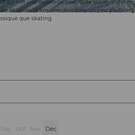
à 8,5 km une descente plus raide suivie d'une m
sée et après 13 km une descente un peu plus long
assique que skating.
Sep
Oct
Nov
Déc