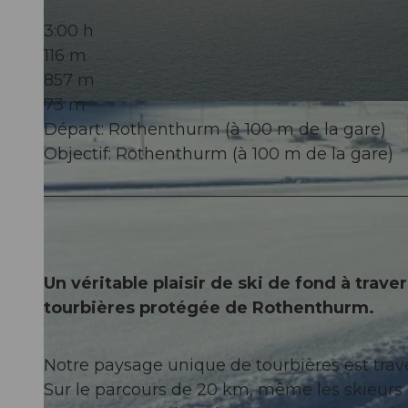
3:00 h
116 m
857 m
73 m
© Erlebnisregion Mythen
Départ: Rothenthurm (à 100 m de la gare)
Objectif: Rothenthurm (à 100 m de la gare)
Un véritable plaisir de ski de fond à trav
tourbières protégée de Rothenthurm.
Notre paysage unique de tourbières est trave
Sur le parcours de 20 km, même les skieurs e