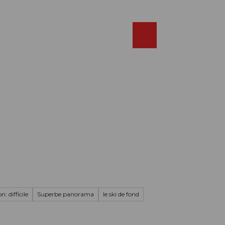
Réserver
FR
Webcams
Recherche
Shop
: difficile
Superbe panorama
le ski de fond