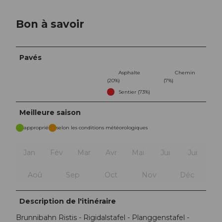
Bon à savoir
Pavés
Asphalte
Chemin
(20%)
(7%)
Sentier (73%)
Meilleure saison
approprié
selon les conditions météorologiques
Jan
Fév
Mar
Avr
Mai
Jui
Jui
Aoû
Sep
Oct
Nov
Déc
Description de l'itinéraire
Brunnibahn Ristis - Rigidalstafel - Planggenstafel -