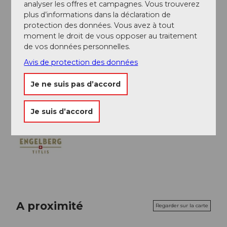
avec la Zentralbahn.
analyser les offres et campagnes. Vous trouverez
plus d’informations dans la déclaration de
Organisation
protection des données. Vous avez à tout
moment le droit de vous opposer au traitement
Engelberg-Titlis Tourismus
de vos données personnelles.
Avis de protection des données
Conseil de l'auteur
Adapté aussi pour les enfants !
Je ne suis pas d’accord
Je suis d’accord
A proximité
Regarder sur la carte