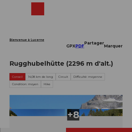
T
o
Webcams
Recherche
Menu
Shop
c
o
n
t
e
Bienvenue à Lucerne
Partager
n
GPX
PDF
Marquer
t
Rugghubelhütte (2296 m d'alt.)
Conseil
14,08 km de long
Circuit
Difficulté: moyenne
Condition: moyen
Hike