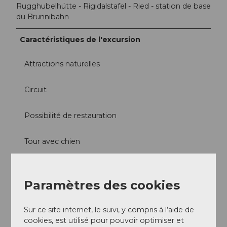
Rugghubelhütte - Rigidalstafel - Ried - station de base
du Brunnibahn
Caractéristiques de l'excursion
Attractions naturelles
Circuit
Possibilité de restauration
Tour avec chien
Tour en train de montagne
Paramètres des cookies
Arrivée et stationnement
Transports en commun
Sur ce site internet, le suivi, y compris à l’aide de
Engelberg est facilement accessible depuis Lucerne
cookies, est utilisé pour pouvoir optimiser et