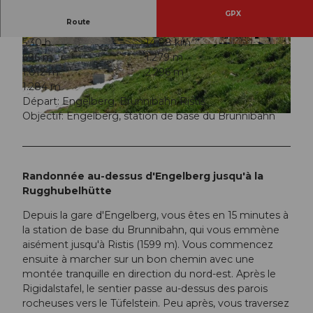
GPX
Route
5:30 h
14,08 km
© Engelberg-Titlis Tourismus
© Engelberg-Titlis Tourismus
696 m
1.279 m
1.012 m
2.296 m
1.284 m
Départ: Engelberg, Brunnibahn Ristis
Objectif: Engelberg, station de base du Brunnibahn
© Engelberg-Titlis Tourismus
Randonnée au-dessus d'Engelberg jusqu'à la
Rugghubelhütte
Depuis la gare d'Engelberg, vous êtes en 15 minutes à
la station de base du Brunnibahn, qui vous emmène
aisément jusqu'à Ristis (1599 m). Vous commencez
ensuite à marcher sur un bon chemin avec une
montée tranquille en direction du nord-est. Après le
Rigidalstafel, le sentier passe au-dessus des parois
rocheuses vers le Tüfelstein. Peu après, vous traversez