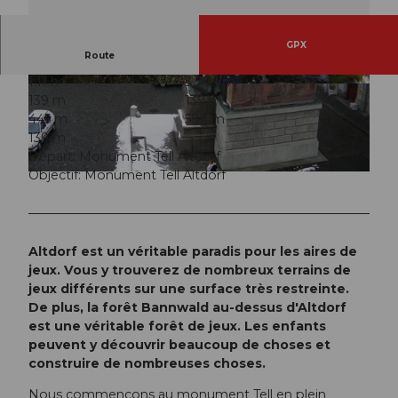
GPX
Route
1:11 h
3,78 km
© Markus Fehlmann, Verein Urner Wanderwege
© Markus Fehlmann, Verein Urner Wanderwege
139 m
139 m
445 m
584 m
139 m
Départ: Monument Tell Altdorf
Objectif: Monument Tell Altdorf
© Markus Fehlmann, Verein Urner Wanderwege
Altdorf est un véritable paradis pour les aires de
jeux. Vous y trouverez de nombreux terrains de
jeux différents sur une surface très restreinte.
De plus, la forêt Bannwald au-dessus d'Altdorf
est une véritable forêt de jeux. Les enfants
peuvent y découvrir beaucoup de choses et
construire de nombreuses choses.
Nous commençons au monument Tell en plein