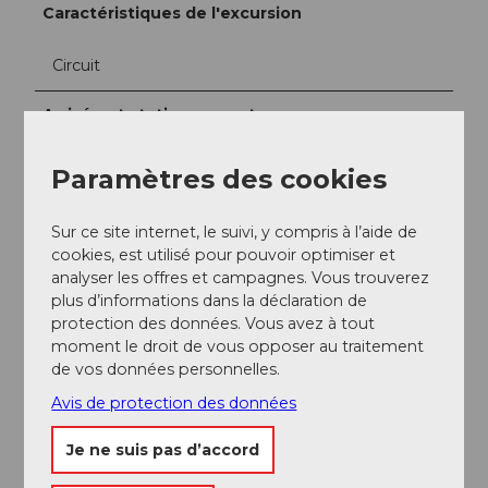
Caractéristiques de l'excursion
Circuit
Arrivée et stationnement
Vers la destination
Vous pouvez rejoindre Altdorf en voiture par la route
Paramètres des cookies
Axenstrasse ou par l'autoroute A2. Au grand rond-
point au sud de Flüelen, prenez la sortie direction
Sur ce site internet, le suivi, y compris à l’aide de
Altdorf.
cookies, est utilisé pour pouvoir optimiser et
Stationnement
analyser les offres et campagnes. Vous trouverez
À Altdorf, vous trouverez des parkings payants à
plus d’informations dans la déclaration de
différents endroits.
protection des données. Vous avez à tout
moment le droit de vous opposer au traitement
Transports en commun
de vos données personnelles.
Le monument Tell est facilement accessible en bus
Avis de protection des données
depuis la gare d'Altdorf ou la gare de Flüelen.
Je ne suis pas d’accord
Auteur(e)