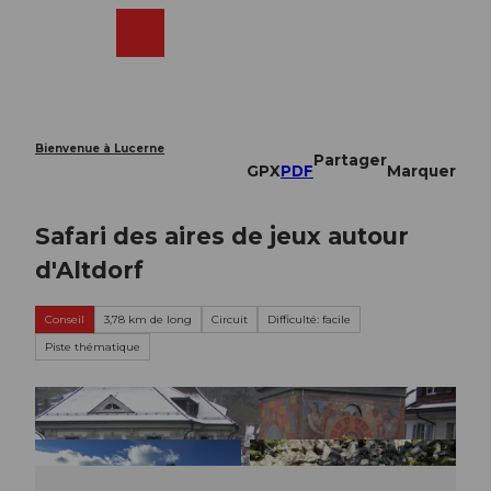
T
o
Webcams
Recherche
Menu
Shop
c
o
n
t
e
Bienvenue à Lucerne
Partager
n
GPX
PDF
Marquer
t
Safari des aires de jeux autour
d'Altdorf
Conseil
3,78 km de long
Circuit
Difficulté: facile
Piste thématique