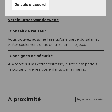
Markus Fehlmann
Je suis d’accord
Organisation
Verein Urner Wanderwege
Conseil de l'auteur
Vous pouvez aussi ne faire qu'une partie du safari et
visiter seulement deux ou trois aires de jeux.
Consignes de sécurité
À Altdorf, sur la Gotthardstrasse, le trafic est parfois
important. Prenez vos enfants par la main ici.
A proximité
Regarder sur la carte