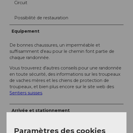
Circuit
Possibilité de restauration
Equipement
De bonnes chaussures, un imperméable et
suffisamment d'eau pour le chemin font partie de
chaque randonnée.
Vous trouverez d'autres conseils pour une randonnée
en toute sécurité, des informations sur les troupeaux
de vaches mères et les chiens de protection de
troupeaux, et bien plus encore sur le site web des
Sentiers suisses
.
Arrivée et stationnement
Vers la destination
Paramètres des cookies
La biosphère UNESCO Entlebuch est située au cœur