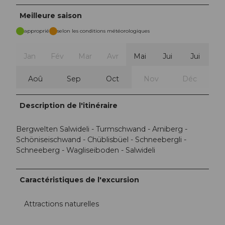
Meilleure saison
approprié
selon les conditions météorologiques
Jan
Fév
Mar
Avr
Mai
Jui
Jui
Aoû
Sep
Oct
Nov
Déc
Description de l'itinéraire
Bergwelten Salwideli - Turmschwand - Arniberg -
Schöniseischwand - Chüblisbüel - Schneebergli -
Schneeberg - Wagliseiboden - Salwideli
Caractéristiques de l'excursion
Attractions naturelles