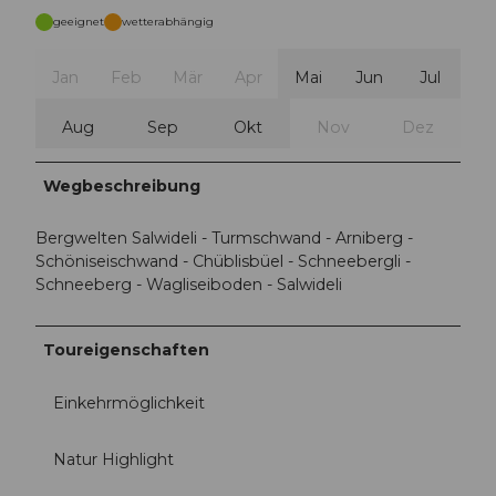
geeignet
wetterabhängig
Jan
Feb
Mär
Apr
Mai
Jun
Jul
Aug
Sep
Okt
Nov
Dez
Wegbeschreibung
Bergwelten Salwideli - Turmschwand - Arniberg -
Schöniseischwand - Chüblisbüel - Schneebergli -
Schneeberg - Wagliseiboden - Salwideli
Toureigenschaften
Einkehrmöglichkeit
Natur Highlight