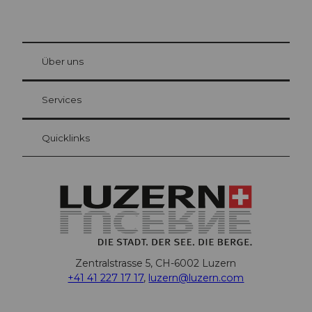
© Be
at Bre
chbü
hl
Über uns
Gästekarte Luzern
Ihre Vorteile als Übernachtungsgast
Services
Quicklinks
Zentralstrasse 5, CH-6002 Luzern
+41 41 227 17 17
,
luzern@luzern.com