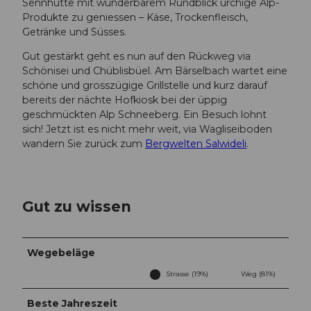
Sennhütte mit wunderbarem Rundblick urchige Alp-
Produkte zu geniessen – Käse, Trockenfleisch,
Getränke und Süsses.
Gut gestärkt geht es nun auf den Rückweg via
Schönisei und Chüblisbüel. Am Bärselbach wartet eine
schöne und grosszügige Grillstelle und kurz darauf
bereits der nächte Hofkiosk bei der üppig
geschmückten Alp Schneeberg. Ein Besuch lohnt
sich! Jetzt ist es nicht mehr weit, via Wagliseiboden
wandern Sie zurück zum
Bergwelten Salwideli
.
Gut zu wissen
Wegebeläge
Strasse (19%)
Weg (81%)
Beste Jahreszeit