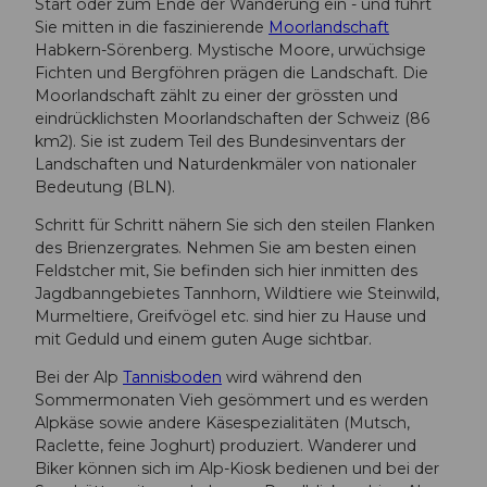
Start oder zum Ende der Wanderung ein - und führt
Sie mitten in die faszinierende
Moorlandschaft
Habkern-Sörenberg. Mystische Moore, urwüchsige
Fichten und Bergföhren prägen die Landschaft. Die
Moorlandschaft zählt zu einer der grössten und
eindrücklichsten Moorlandschaften der Schweiz (86
km2). Sie ist zudem Teil des Bundesinventars der
Landschaften und Naturdenkmäler von nationaler
Bedeutung (BLN).
Schritt für Schritt nähern Sie sich den steilen Flanken
des Brienzergrates. Nehmen Sie am besten einen
Feldstcher mit, Sie befinden sich hier inmitten des
Jagdbanngebietes Tannhorn, Wildtiere wie Steinwild,
Murmeltiere, Greifvögel etc. sind hier zu Hause und
mit Geduld und einem guten Auge sichtbar.
Bei der Alp
Tannisboden
wird während den
Sommermonaten Vieh gesömmert und es werden
Alpkäse sowie andere Käsespezialitäten (Mutsch,
Raclette, feine Joghurt) produziert. Wanderer und
Biker können sich im Alp-Kiosk bedienen und bei der