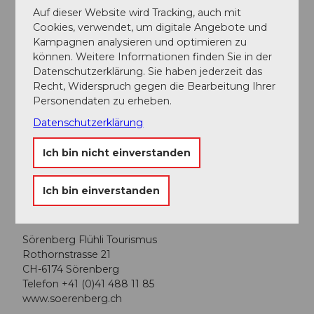
Sörenberg. Vor dem Dorf Sörenberg beim Restaurant
Auf dieser Website wird Tracking, auch mit
Südelhöhe rechts abbiegen Richtung Salwideli, weiter
Cookies, verwendet, um digitale Angebote und
geht es auf der Salwidelistrasse bis zum Bergwelten
Kampagnen analysieren und optimieren zu
Salwideli.
können. Weitere Informationen finden Sie in der
Datenschutzerklärung. Sie haben jederzeit das
Planen Sie Ihre Route mit Hilfe des
Google
Recht, Widerspruch gegen die Bearbeitung Ihrer
Routenplaners.
Personendaten zu erheben.
Datenschutzerklärung
Parken
Ein kostenpflichtiger Parkplatz steht beim
Ich bin nicht einverstanden
Bergwelten Salwideli zur Verfügung.
Ich bin einverstanden
Weitere Infos / Links
Sörenberg Flühli Tourismus
Rothornstrasse 21
CH-6174 Sörenberg
Telefon +41 (0)41 488 11 85
www.soerenberg.ch