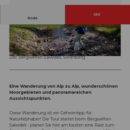
GPX
Route
4:54 h
16,09 km
© Sörenberg Flühli Tourismus, UNESCO Biosp
© Martin Mägli, UNESCO Biosphäre Entlebuch
571 m
571 m
häre Entlebuch
1.094 m
1.595 m
501 m
Start: Bergwelten Salwideli, Sörenberg
Ziel: Bergwelten Salwideli, Sörenberg
© Beat Brechbühl, UNESCO Biosphäre Entlebuch
Eine Wanderung von Alp zu Alp, wunderschönen
Moorgebieten und panoramareichen
Aussichtspunkten.
Diese Wanderung ist ein Geheimtipp für
Naturliebhaber! Die Tour startet beim Bergwelten
Salwideli - planen Sie hier am besten eine Rast zum