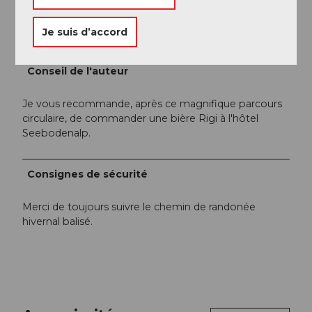
Organisation
Je suis d’accord
Gäste-Service Rigi
Conseil de l'auteur
Je vous recommande, après ce magnifique parcours
circulaire, de commander une bière Rigi à l'hôtel
Seebodenalp.
Consignes de sécurité
Merci de toujours suivre le chemin de randonée
hivernal balisé.