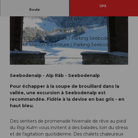
GPX
Route
1:00 h
2,37 km
103 m
1.020 m
1.123 m
103 m
Départ: Station supérieure / Parking Seebodenalp
Objectif: Station supérieure / Parking Seebodenalp
© Gäste-Service Rigi
Seebodenalp - Alp Räb - Seebodenalp
Pour échapper à la soupe de brouillard dans la
vallée, une excursion à Seebodenalp est
recommandée. Fidèle à la devise en bas gris - en
haut bleu.
Des sentiers de promenade hivernale de rêve au pied
du Rigi Kulm vous invitent à des balades, loin du stress
et de l'agitation quotidienne. Des chalets chaleureux