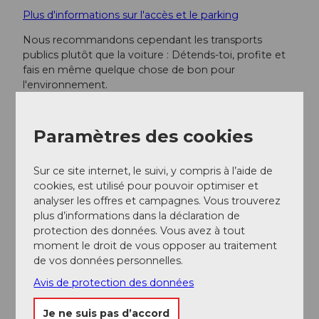
Plus d'informations sur l'accès et le parking
Nous recommandons cependant les transports
publics plutôt que la voiture : Détends-toi, profite et
fais en même quelque chose de bon pour
l'environnement.
Transports en commun
Paramètres des cookies
L'arrivée se fait facilement en train et bus. En train,
direction Küssnacht am Rigi, ensuite le bus vous
Sur ce site internet, le suivi, y compris à l’aide de
emmène à l'arrêt Küssnacht am Rigi Seilbahn. De là,
cookies, est utilisé pour pouvoir optimiser et
prenez le téléphérique jusqu'à Seebodenalp.
analyser les offres et campagnes. Vous trouverez
Voici les horaires
plus d’informations dans la déclaration de
protection des données. Vous avez à tout
Horaire CFF
moment le droit de vous opposer au traitement
de vos données personnelles.
Auteur(e)
Avis de protection des données
Gäste-Service Rigi / Schwyzer Wanderwege
Je ne suis pas d’accord