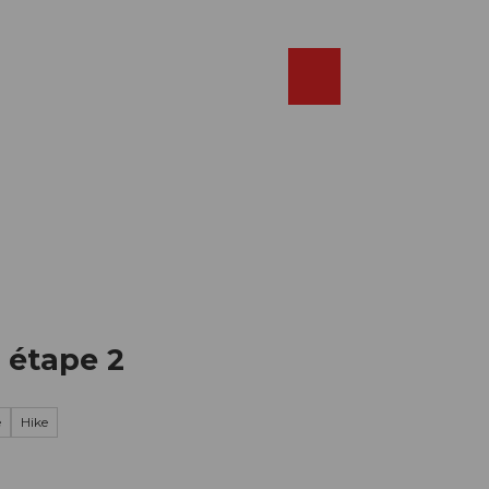
Réserver
FR
Webcams
Recherche
Shop
: étape 2
e
Hike