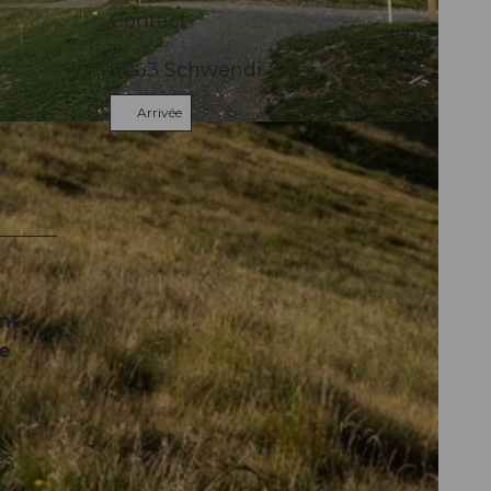
Contact
6063
Schwendi
Arrivée
nt
de
es