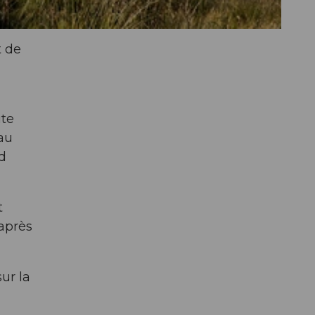
t de
ute
eau
d
t
 après
ur la