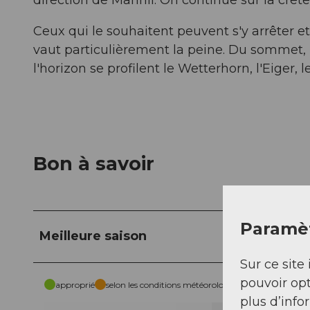
Ceux qui le souhaitent peuvent s'y arrêter e
vaut particulièrement la peine. Du sommet, l
l'horizon se profilent le Wetterhorn, l'Eiger, 
Bon à savoir
Paramèt
Meilleure saison
Sur ce site 
pouvoir opt
approprié
selon les conditions météorologiques
plus d’info