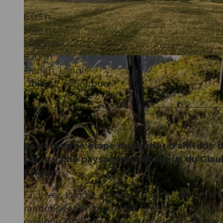
6:03 h
1.019 m
1.443 m
620 m
© Obwalden Tourismus, Obwalden Tourismus
Départ: Langis
Objectif: Schönbüel
La deuxième étape du sentier d'altitude
par le vaste paysage marécageux du Glaube
Brienz.
En hiver, Langis, au-dessus du lac de Sarnen,
randonnées en raquettes. En été, on y déco
quelque 130 kilomètres carrés, le site maré