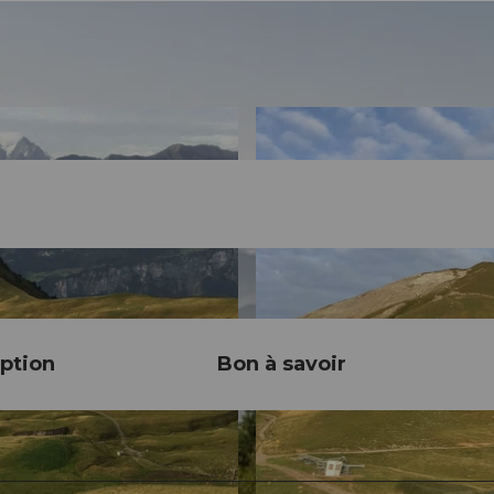
ption
Bon à savoir