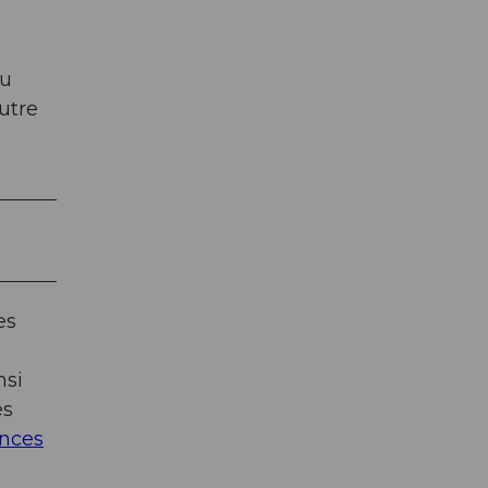
du
utre
es
nsi
es
onces