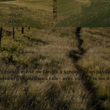
18,68 km
455 m
2.063 m
© Obwalden Tourismus, Obwalden Tourismus
 d'Obwald mène de Langis à Schönbüel en passa
nberg et plusieurs cols - avec vue sur le lac 
 est une région réputée pour le ski de fond et les
uvre une nature calme et impressionnante. Avec s
cageux de Glaubenberg est le plus grand site