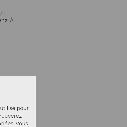
 en
enz. À
 utilisé pour
trouverez
nnées. Vous