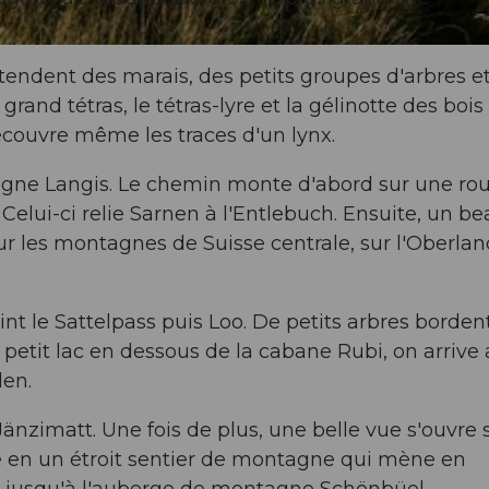
étendent des marais, des petits groupes d'arbres e
and tétras, le tétras-lyre et la gélinotte des bois
écouvre même les traces d'un lynx.
ne Langis. Le chemin monte d'abord sur une ro
Celui-ci relie Sarnen à l'Entlebuch. Ensuite, un b
r les montagnes de Suisse centrale, sur l'Oberlan
nt le Sattelpass puis Loo. De petits arbres borden
petit lac en dessous de la cabane Rubi, on arrive
len.
änzimatt. Une fois de plus, une belle vue s'ouvre s
me en un étroit sentier de montagne qui mène en
te jusqu'à l'auberge de montagne Schönbüel.