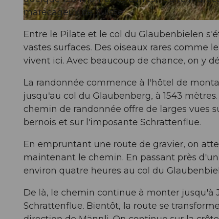
marécageux de Suisse.
© Obwalden Tourismus, Obwalden Tourismus, Samuel Büttler Photographie
Entre le Pilate et le col du Glaubenbielen s'
vastes surfaces. Des oiseaux rares comme le gr
vivent ici. Avec beaucoup de chance, on y d
La randonnée commence à l'hôtel de montag
jusqu'au col du Glaubenberg, à 1543 mètres. 
chemin de randonnée offre de larges vues su
bernois et sur l'imposante Schrattenflue.
En empruntant une route de gravier, on attei
maintenant le chemin. En passant près d'un 
environ quatre heures au col du Glaubenbie
De là, le chemin continue à monter jusqu'à J
Schrattenflue. Bientôt, la route se transfor
direction de Männli. On continue sur la crê