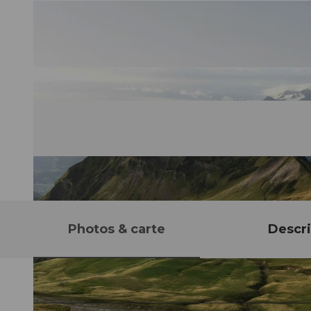
Photos & carte
Descri