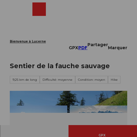
T
o
Webcams
Recherche
Menu
Shop
c
o
n
t
e
Bienvenue à Lucerne
Partager
n
GPX
PDF
Marquer
t
Sentier de la fauche sauvage
9,25 km de long
Difficulté: moyenne
Condition: moyen
Hike
GPX