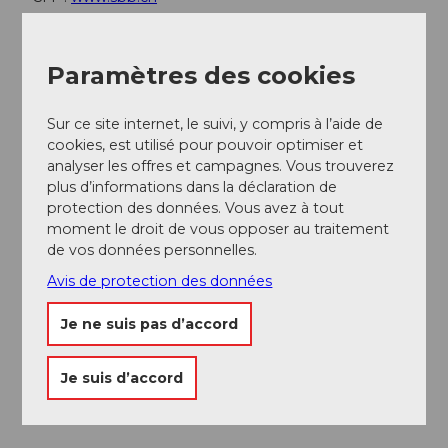
Bateau :
www.lakelucerne.ch
Paramètres des cookies
Auteur(e)
Sur ce site internet, le suivi, y compris à l’aide de
Uri Tourismus AG
cookies, est utilisé pour pouvoir optimiser et
analyser les offres et campagnes. Vous trouverez
Organisation
plus d’informations dans la déclaration de
Uri Tourismus
protection des données. Vous avez à tout
moment le droit de vous opposer au traitement
Conseil de l'auteur
de vos données personnelles.
Avis de protection des données
Auberges de montagne et restaurants :
Je ne suis pas d’accord
Auberge de montagne Eggberge Tél : +41 (0)41 870
28 66
Je suis d’accord
Auberge de montagne Oberaxen Tél : +41 (0)41 870
93 12