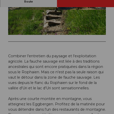
Route
3:30 h
9,25 km
© Uri Tourismus
© Uri Tourismus AG, Uri Tourismus, Angel San
152 m
1.170 m
chez
462 m
1.540 m
1.078 m
Départ: Altdorf, station supérieure Eggbergen
© Uri Tourismus
Combiner l'entretien du paysage et l'exploitation
agricole. La fauche sauvage est liée à des traditions
ancestrales qui sont encore pratiquées dans la région
sous le Rophaien. Mais ce n'est pas la seule raison qui
vaut le détour dans la zone de fauche sauvage. Les
vues depuis le flanc du Rophaien sur le fond de la
vallée d'Uri et le lac d'Uri sont sensationnelles.
Après une courte montée en montagne, vous
atteignez les Eggbergen. Profitez de la matinée pour
vous détendre dans l'un des restaurants de montagne.