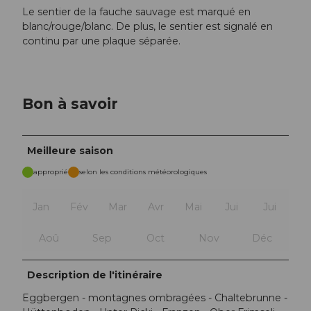
Le sentier de la fauche sauvage est marqué en
blanc/rouge/blanc. De plus, le sentier est signalé en
continu par une plaque séparée.
Bon à savoir
Meilleure saison
approprié
selon les conditions météorologiques
Jan
Fév
Mar
Avr
Mai
Jui
Jui
Aoû
Sep
Oct
Nov
Déc
Description de l'itinéraire
Eggbergen - montagnes ombragées - Chaltebrunne -