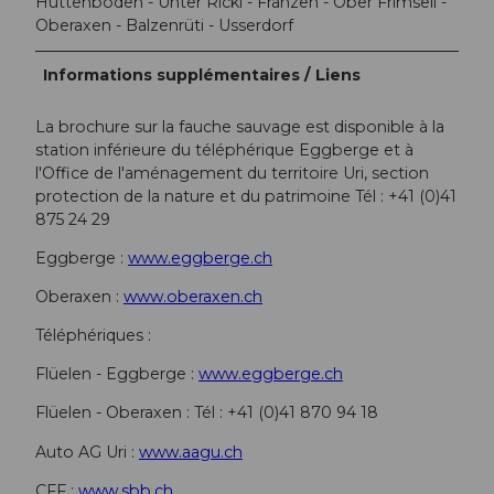
Hüttenboden - Unter Ricki - Franzen - Ober Frimseli -
Oberaxen - Balzenrüti - Usserdorf
Informations supplémentaires / Liens
La brochure sur la fauche sauvage est disponible à la
station inférieure du téléphérique Eggberge et à
l'Office de l'aménagement du territoire Uri, section
protection de la nature et du patrimoine Tél : +41 (0)41
875 24 29
Eggberge :
www.eggberge.ch
Oberaxen :
www.oberaxen.ch
Téléphériques :
Flüelen - Eggberge :
www.eggberge.ch
Flüelen - Oberaxen : Tél : +41 (0)41 870 94 18
Auto AG Uri :
www.aagu.ch
CFF :
www.sbb.ch