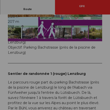
GPX
Route
2:28 h
10,68 km
© Seetal Tourismus, Seetal Tourismus
© Seetal Tourismus, Seetal Tourismus
207 m
207 m
398 m
537 m
139 m
Départ: Parking Bachstrasse (près de la piscine de
Lenzburg)
© Seetal Tourismus
Objectif: Parking Bachstrasse (près de la piscine de
Lenzburg)
Sentier de randonnée 1 (rouge) Lenzburg
Le parcours rouge part du parking Bachstrasse (près
de la piscine de Lenzburg) le long de l'Aabach via
Fünfweiher jusqu'à l'entrée du Lütisbuech. De là,
suivez l'itinéraire 1 à travers la forêt de Lütisbuech et
profitez de la vue sur les Alpes au point le plus élevé.
Par le Bühl, vous arriverez au château en traversant