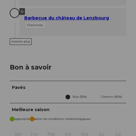
©
Barbecue du château de Lenzbourg
Cheminée
montre plus
Bon à savoir
Pavés
Rue (35%)
Chemin (65%)
Meilleure saison
approprié
selon les conditions météorologiques
Jan
Fév
Mar
Avr
Mai
Jui
Jui