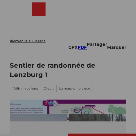
T
o
Webcams
Recherche
Menu
Shop
c
o
n
t
e
Bienvenue à Lucerne
Partager
n
GPX
PDF
Marquer
t
Sentier de randonnée de
Lenzburg 1
10,68 km de long
Circuit
La marche nordique