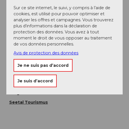
Autres points d’entrée : parking Fünfweiher et parking
Sur ce site internet, le suivi, y compris à l’aide de
Château de Lenzburg
cookies, est utilisé pour pouvoir optimiser et
analyser les offres et campagnes. Vous trouverez
Seetal Tourismus
plus d’informations dans la déclaration de
Niederlenzerstrasse 25
protection des données. Vous avez à tout
5600 Lenzburg
moment le droit de vous opposer au traitement
+41 (0)41 920 45 29
de vos données personnelles.
info@seetaltourismus.ch
Avis de protection des données
www.seetaltourismus.ch
Je ne suis pas d’accord
Auteur(e)
Seetal Tourismus
Je suis d’accord
Organisation
Seetal Tourismus