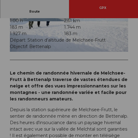
GPX
Route
1:00 h
2,61 km
© Samuel Büttler Photographie, Obwalden Tou
© Samuel Büttler Photographie, Obwalden Tou
183 m
1.744 m
rismus
rismus
1.927 m
183 m
Départ: Station d'altitude de Melchsee-Frutt
Objectif: Bettenalp
© Samuel Büttler Photographie, Obwalden Tourismus
Le chemin de randonnée hivernale de Melchsee-
Frutt à Bettenalp traverse de vastes étendues de
neige et offre des vues impressionnantes sur les
montagnes - une randonnée variée et facile pour
les randonneurs amateurs.
Depuis la station supérieure de Melchsee-Frutt, le
sentier de randonnée mène en direction de Bettenalp.
Des heures d'insouciance dans un paysage hivernal
intact avec vue sur la vallée de Melchtal sont garanties
! Il est également possible de monter en télésiège