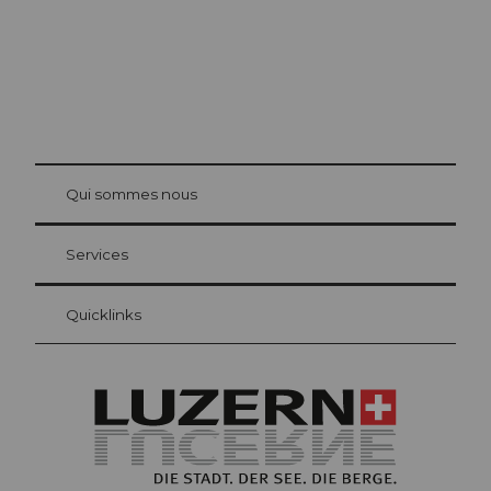
© Be
at Bre
chbü
hl
Qui sommes nous
Carte d’hôte Lucerne
Vos avantages en tant qu'hôte pour la nuit
Services
Quicklinks