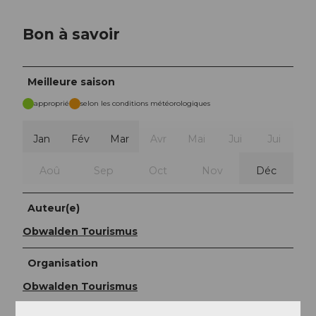
Bon à savoir
Meilleure saison
approprié
selon les conditions météorologiques
Jan
Fév
Mar
Avr
Mai
Jui
Jui
Aoû
Sep
Oct
Nov
Déc
Auteur(e)
Obwalden Tourismus
Organisation
Obwalden Tourismus