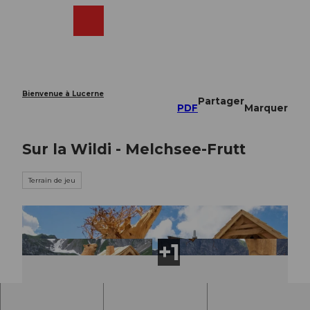
T
o
Webcams
Recherche
Menu
Shop
c
o
n
t
e
Bienvenue à Lucerne
Partager
n
PDF
Marquer
t
Sur la Wildi - Melchsee-Frutt
Terrain de jeu