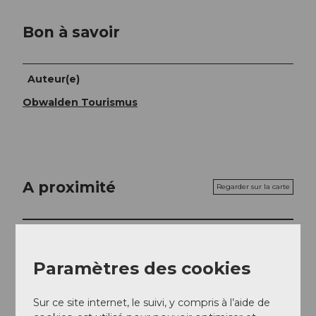
Bon à savoir
Auteur(e)
Obwalden Tourismus
A proximité
Regarder sur la carte
A voir
Paramètres des cookies
Excursions
Sur ce site internet, le suivi, y compris à l’aide de
Webcams