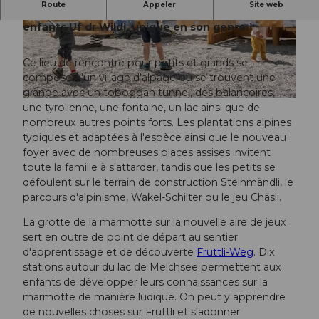
Route
Appeler
Site web
Il y a beaucoup à découvrir sur l'aire de jeux pour
enfants Uf dr Wildi, unique en son genre.
© Obwalden Tourismus, Obwalden Tourismus
© Obwalden Tourismus, Obwalden Tourismus
Ce lieu de rencontre pour petits et grands se
compose d'un village d'alpage où se trouvent une
grange avec un toboggan tunnel, des balançoires,
© Obwalden Tourismus, Obwalden Tourismus
une tyrolienne, une fontaine, un lac ainsi que de
nombreux autres points forts. Les plantations alpines
typiques et adaptées à l'espèce ainsi que le nouveau
foyer avec de nombreuses places assises invitent
toute la famille à s'attarder, tandis que les petits se
défoulent sur le terrain de construction Steinmändli, le
parcours d'alpinisme, Wakel-Schilter ou le jeu Chäsli.
La grotte de la marmotte sur la nouvelle aire de jeux
sert en outre de point de départ au sentier
d'apprentissage et de découverte
Fruttli-Weg
. Dix
stations autour du lac de Melchsee permettent aux
enfants de développer leurs connaissances sur la
marmotte de manière ludique. On peut y apprendre
de nouvelles choses sur Fruttli et s'adonner