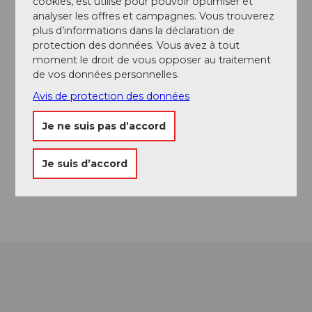
cookies, est utilisé pour pouvoir optimiser et
analyser les offres et campagnes. Vous trouverez
plus d’informations dans la déclaration de
protection des données. Vous avez à tout
moment le droit de vous opposer au traitement
Contact
de vos données personnelles.
Engelsburg
Avis de protection des données
6068
Melchsee-Frutt
+41 41 669 70 60
Je ne suis pas d’accord
info@melchsee-frutt.ch
Website
Je suis d’accord
Arrivée