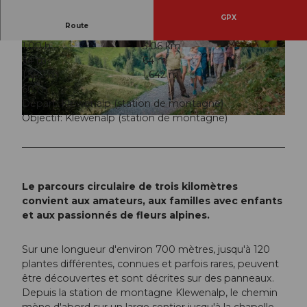
GPX
Route
1:00 h
3,06 km
© Region Klewenalp-Vierwaldstättersee, Verein
© Nidwalden Tourismus, Verein Tourismusregio
64 m
64 m
Tourismusregion Klewenalp-Vierwaldstättersee
n Klewenalp-Vierwaldstättersee
1.582 m
1.642 m
60 m
Départ: Klewenalp (station de montagne)
Objectif: Klewenalp (station de montagne)
© Nidwalden Tourismus, Verein Tourismusregion Klewenalp-Vierwaldstättersee
Le parcours circulaire de trois kilomètres
convient aux amateurs, aux familles avec enfants
et aux passionnés de fleurs alpines.
Sur une longueur d'environ 700 mètres, jusqu'à 120
plantes différentes, connues et parfois rares, peuvent
être découvertes et sont décrites sur des panneaux.
Depuis la station de montagne Klewenalp, le chemin
mène d'abord sur un large sentier jusqu'à la chapelle