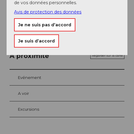
de vos données personnelles.
Organisation
Avis de protection des données
Nidwalden Tourismus
Je ne suis pas d’accord
Je suis d’accord
A proximité
Regarder sur la carte
Evénement
A voir
Excursions