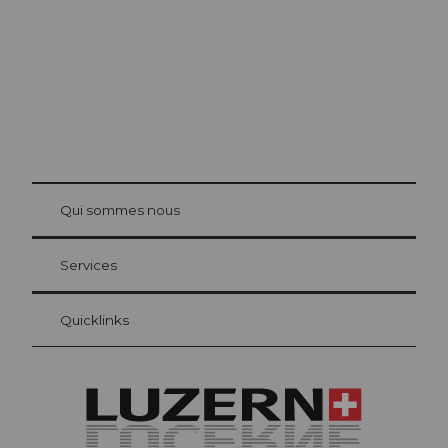
© Be
at Bre
chbü
hl
Qui sommes nous
Carte d’hôte Lucerne
Vos avantages en tant qu'hôte pour la nuit
Services
Quicklinks