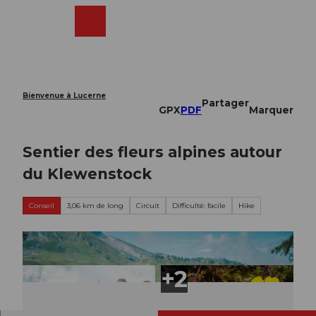
T
o
Webcams
Recherche
Menu
Shop
c
o
n
t
e
Bienvenue à Lucerne
Partager
n
GPX
PDF
Marquer
t
Sentier des fleurs alpines autour
du Klewenstock
Conseil
3,06 km de long
Circuit
Difficulté: facile
Hike