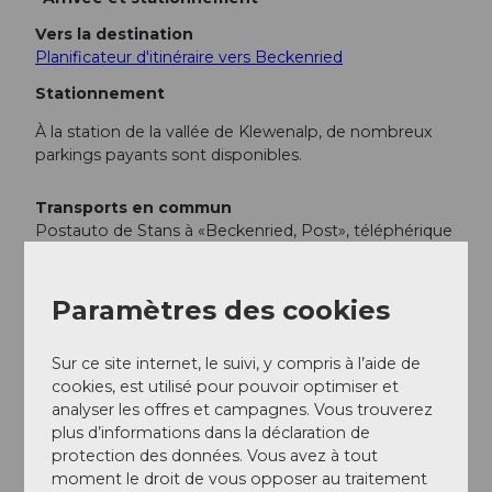
Vers la destination
Planificateur d'itinéraire vers Beckenried
Stationnement
À la station de la vallée de Klewenalp, de nombreux
parkings payants sont disponibles.
Transports en commun
Postauto de Stans à «Beckenried, Post», téléphérique
jusqu'à Klewenalp
Informations supplémentaires / Liens
Paramètres des cookies
Pour des renseignements touristiques : région
Sur ce site internet, le suivi, y compris à l’aide de
Klewenalp-Vierwaldstättersee
cookies, est utilisé pour pouvoir optimiser et
analyser les offres et campagnes. Vous trouverez
plus d’informations dans la déclaration de
Auteur(e)
protection des données. Vous avez à tout
Nidwalden Tourismus
moment le droit de vous opposer au traitement