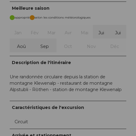
Meilleure saison
approprié
selon les conditions météorologiques
Jan
Fév
Mar
Avr
Mai
Jui
Jui
Aoû
Sep
Oct
Nov
Déc
Description de l'itinéraire
Une randonnée circulaire depuis la station de
montagne Klewenalp - restaurant de montagne
Alpstubli - Röthen - station de montagne Klewenalp
Caractéristiques de l'excursion
Circuit
Arrivée et stationnement