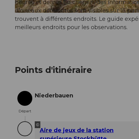
heures et demie. En chemin, des informatio
d'oiseaux différentes sont visibles sur 16 pa
© Region Klewenalp, Nidwalden Tourismus
trouvent à différents endroits. Le guide exp
meilleurs endroits pour les observations.
Points d'itinéraire
Niederbauen
Départ
Départ
©
Aire de jeux de la station
supérieure Stockhütte