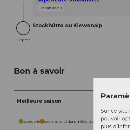
Terrain de jeu
Stockhütte ou Klewenalp
Objectif
Objectif
Bon à savoir
Paramèt
Meilleure saison
Sur ce site 
pouvoir opt
approprié
selon les conditions météorologiques
plus d’info