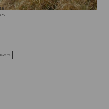
se
les
la carte