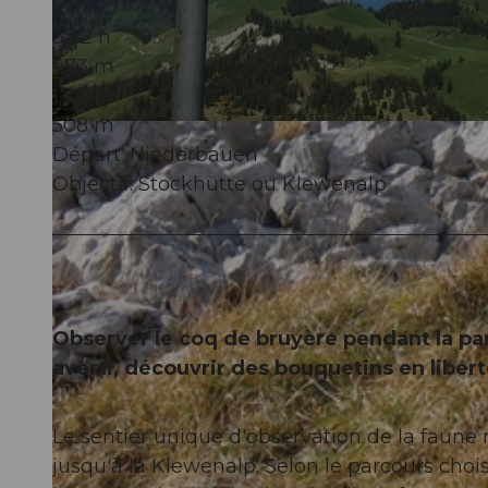
3:42 h
473 m
1.251 m
508 m
© Region Klewenalp, Nidwalden Tourismus
Départ: Niederbauen
Objectif: Stockhütte ou Klewenalp
Observer le coq de bruyère pendant la par
averti, découvrir des bouquetins en libe
Le sentier unique d'observation de la faune
jusqu'à la Klewenalp. Selon le parcours choi