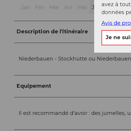
avez à tou
Jan
Fév
Mar
Avr
Mai
Jui
Jui
Aoû
données pe
Avis de pr
Description de l'itinéraire
Je ne sui
Niederbauen - Stockhütte ou Niederbauen 
Equipement
Il est recommandé d'avoir : des jumelles, 