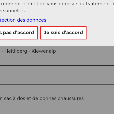
t moment le droit de vous opposer au traitement 
Sep
Oct
Nov
Déc
rsonnelles.
otection des données
s pas d’accord
Je suis d’accord
- Heitliberg - Klewenalp
un sac à dos et de bonnes chaussures.