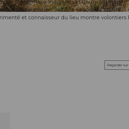
ns sur les animaux indigènes et douze espèces
nneaux d'information. Selon la saison, les animaux 
érimenté et connaisseur du lieu montre volontiers 
Regarder sur 