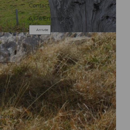
Contact
6376
Emmetten
Arrivée
il
iberg
t 4