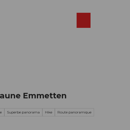
Réserver
FR
Webcams
Recherche
Shop
a faune Emmetten
le
Superbe panorama
Hike
Route panoramique