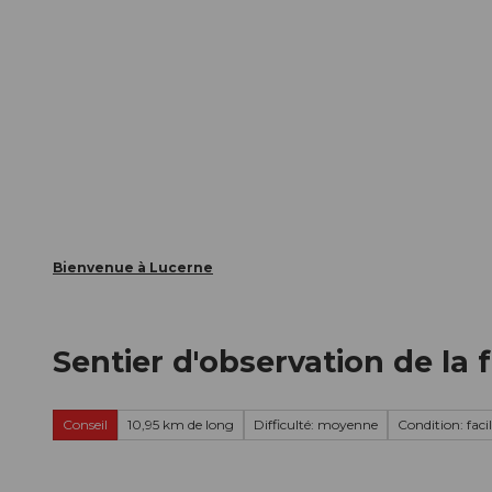
T
nts
Webcams
Carte d’hôte
o
c
La ville
La région
Informer
o
n
t
e
n
t
Bienvenue à Lucerne
Sentier d'observation de l
Conseil
10,95 km de long
Difficulté: moyenne
Condition: faci