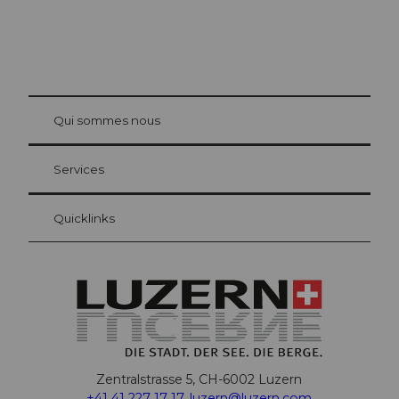
© Be
at Bre
chbü
hl
Qui sommes nous
Carte d’hôte Lucerne
Vos avantages en tant qu'hôte pour la nuit
Services
Quicklinks
Zentralstrasse 5, CH-6002 Luzern
+41 41 227 17 17
,
luzern@luzern.com