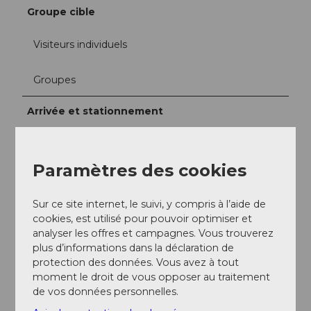
Groupe cible
Visiteurs individuels
Groupes
Arrivée et stationnement
Arrivée possible en voiture ou avec les transports
publics (arrêt Post Emmetten).
Paramètres des cookies
Réseaux sociaux
Facebook
Sur ce site internet, le suivi, y compris à l’aide de
cookies, est utilisé pour pouvoir optimiser et
analyser les offres et campagnes. Vous trouverez
plus d’informations dans la déclaration de
protection des données. Vous avez à tout
moment le droit de vous opposer au traitement
A proximité
Regarder sur la carte
de vos données personnelles.