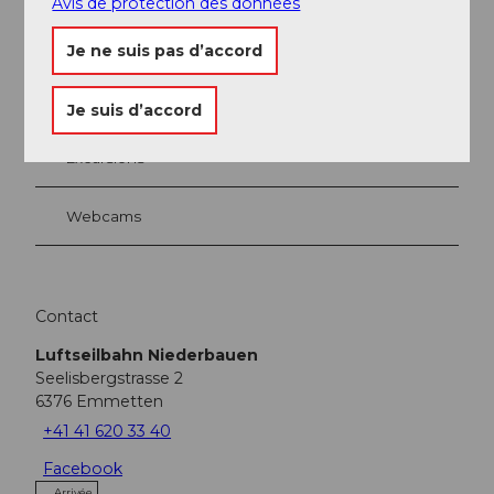
Avis de protection des données
Evénement
Je ne suis pas d’accord
A voir
Je suis d’accord
Excursions
Webcams
Contact
Luftseilbahn Niederbauen
Seelisbergstrasse 2
6376
Emmetten
+41 41 620 33 40
Facebook
Arrivée