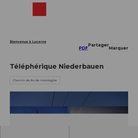
T
o
Webcams
Recherche
Menu
Shop
c
o
n
t
e
Bienvenue à Lucerne
Partager
n
PDF
Marquer
t
Téléphérique Niederbauen
Chemin de fer de montagne