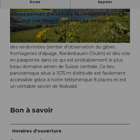
Profitez d'une vue panoramique magique sur le
Route
Appeler
lac des Quatre-Cantons. Le téléphérique de 8
places permet d'atteindre facilement le point de
© PERRET |
CC-BY-ND
©
CC-BY-ND
vue Une vue magnifique bien au-dessus du
quotidien!
.
Le Niederbauen est un point de départ unique pour
© Perretfoto.ch |
CC-BY-ND
des randonnées (sentier d'observation du gibier,
fromageries d'alpage, Niederbauen-Chulm) et des vols
en parapente dans ce qui est probablement le plus
beau domaine aérien de Suisse centrale. Ce lieu
panoramique situé à 1575 m d'altitude est facilement
accessible grâce à notre téléphérique 8 places et est
un véritable secret de Nidwald.
Bon à savoir
Horaires d'ouverture