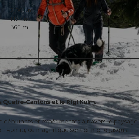
2,00 km
1.197 m
369 m
 Quatre-Cantons et le Rigi Kulm.
 débutants et expérimentés à travers le paysage 
ion Romiti, ce magnifique sentier mène jusqu'à