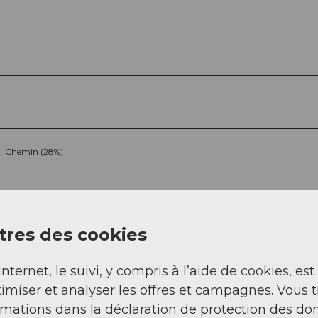
Chemin (28%)
res des cookies
internet, le suivi, y compris à l’aide de cookies, est
imiser et analyser les offres et campagnes. Vous 
rmations dans la déclaration de protection des do
Sep
Oct
Nov
Déc