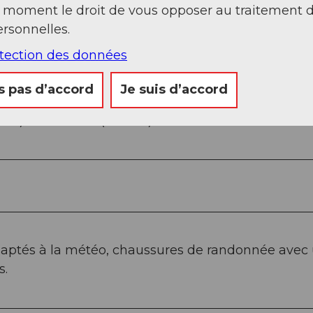
t moment le droit de vous opposer au traitement 
rsonnelles.
otection des données
s pas d’accord
Je suis d’accord
0 m) - Grathöchi (1569 m)
aptés à la météo, chaussures de randonnée avec
s.