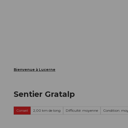
T
nts
Webcams
Carte d’hôte
o
c
La ville
La région
Informer
o
n
t
e
n
t
Bienvenue à Lucerne
Sentier Gratalp
Conseil
2,00 km de long
Difficulté: moyenne
Condition: mo