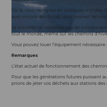
De là, vous rejoignez en quelques minutes la
© Beat Brechbühl, Gäste-Service Rigi
avez encore des forces, vous pouvez facilemen
La raquette ne nécessite pas de connaissanc
tout le monde, même sur les chemins d’hive
© Gäste-Service Rigi
Vous pouvez louer l’équipement nécessaire a
Remarques
L’état actuel de fonctionnement des chemins
Pour que les générations futures puissent a
prions de jeter vos déchets aux stations des