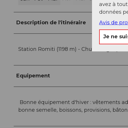
avez à tou
données pe
Avis de pr
Description de l'itinéraire
Je ne sui
Station Romiti (1198 m) - Chuenzingel (143
Equipement
Bonne équipement d'hiver : vêtements ad
bonne semelle, boissons, provisions, bâton