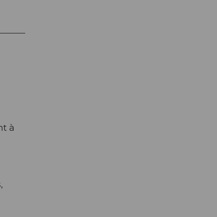
nt à
,