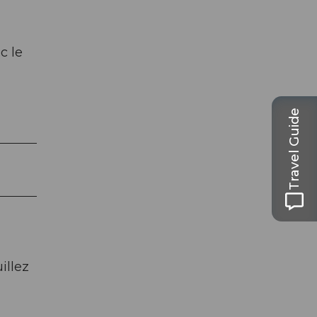
c le
Travel Guide
illez