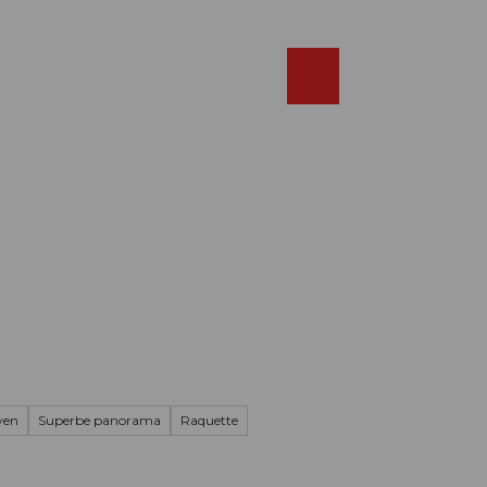
Réserver
FR
Webcams
Recherche
Shop
yen
Superbe panorama
Raquette