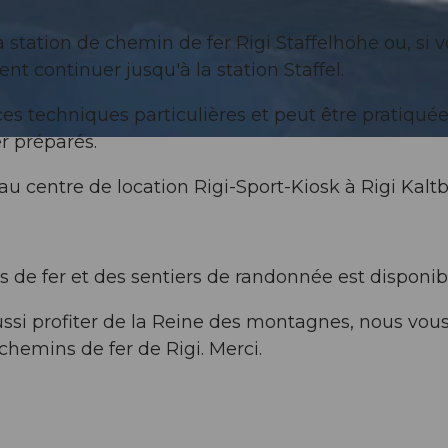
 station de chemin de fer Rigi Staffelhöhe ou, si 
t continuer jusqu'à la station Staffel.
es techniques particulières et peut être pratiquée
r préparés.
u centre de location Rigi-Sport-Kiosk à Rigi Kaltb
 de fer et des sentiers de randonnée est disponi
ussi profiter de la Reine des montagnes, nous vou
 chemins de fer de Rigi. Merci.