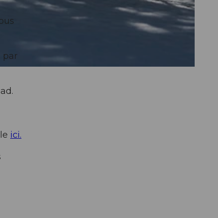
vous
 par
ad.
ble
ici.
s