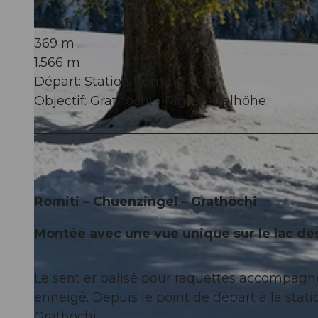
2:00 h
369 m
1.566 m
Départ: Station Romiti
Objectif: Grathöchi - Rigi Staffelhöhe
Romiti – Chuenzingel – Grathöchi
Montée avec une vue unique sur le lac des
Le sentier balisé pour raquettes accompagne
enneigé. Depuis le point de départ à la stat
Grathöchi.