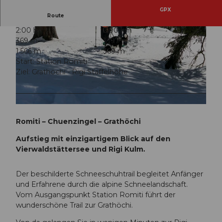
GPX
Route
2:00 h
2,00 km
369 m
1.197 m
1.566 m
369 m
Start: Station Romiti
Ziel: Grathöchi - Rigi Staffelhöhe
© Beat Brechbühl, Gäste-Service Rigi
© Gäste-Service Rigi
Romiti – Chuenzingel – Grathöchi
Aufstieg mit einzigartigem Blick auf den
Vierwaldstättersee und Rigi Kulm.
Der beschilderte Schneeschuhtrail begleitet Anfänger
und Erfahrene durch die alpine Schneelandschaft.
Vom Ausgangspunkt Station Romiti führt der
wunderschöne Trail zur Grathöchi.