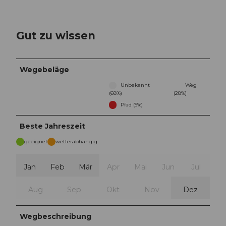
Gut zu wissen
Wegebeläge
Unbekannt
Weg
(68%)
(28%)
Pfad (5%)
Beste Jahreszeit
geeignet
wetterabhängig
Jan
Feb
Mär
Apr
Mai
Jun
Jul
Aug
Sep
Okt
Nov
Dez
Wegbeschreibung