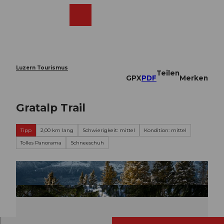
Z
u
Webcams
Merkzettel
Suche
Menü
Shop
m
I
n
h
a
Luzern Tourismus
Teilen
l
GPX
PDF
Merken
t
Gratalp Trail
Tipp
2,00 km lang
Schwierigkeit: mittel
Kondition: mittel
Tolles Panorama
Schneeschuh