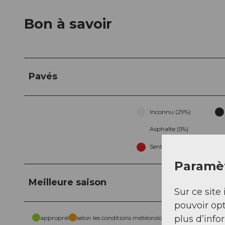
Bon à savoir
Pavés
Inconnu (29%)
Asphalte (5%)
Sentier (59%)
Paramèt
Meilleure saison
Sur ce site 
pouvoir opt
plus d’info
approprié
selon les conditions météorologiques