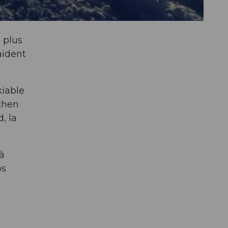
e plus
aident
kiable
ythen
, la
 à
os