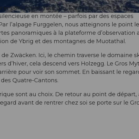
une part importante du champ de vision par sa
silencieuse en montée – parfois par des espaces
 Par l’alpage Furggelen, nous atteignons le point l
artes panoramiques à la plateforme d’observation 
gion de Ybrig et des montagnes de Muotathal.
de Zwäcken. Ici, le chemin traverse le domaine s
ers d’hiver, cela descend vers Holzegg. Le Gros M
arrière pour voir son sommet. En baissant le regard
c des Quatre-Cantons.
rique sont au choix. De retour au point de départ,
 regard avant de rentrer chez soi se porte sur le Gr