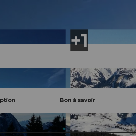
ption
Bon à savoir