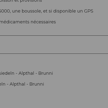
oisson et provisions
5000, une boussole, et si disponible un GPS
s médicaments nécessaires
iedeln - Alpthal - Brunni
ln - Alpthal - Brunni