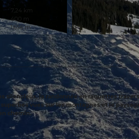
7,24 km
400 m
1.656 m
© Region Ybrig
ilencieux, la randonnée en raquettes traver
 superbes vues sur les montagnes et le paysag
 en chemin.