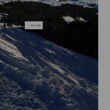
Contact
8849
Alpthal
Arrivée
se
e de