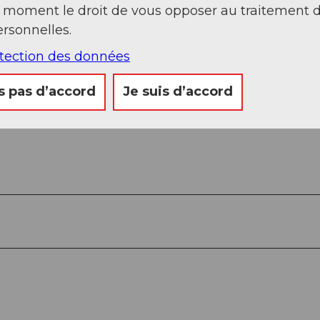
t moment le droit de vous opposer au traitement 
Sep
Oct
Nov
Déc
rsonnelles.
otection des données
s pas d’accord
Je suis d’accord