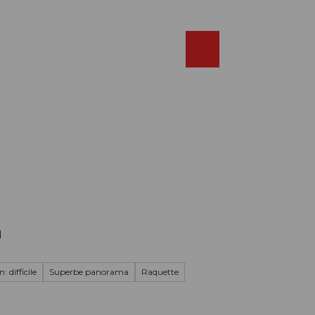
Réserver
FR
Webcams
Recherche
Shop
n
: difficile
Superbe panorama
Raquette