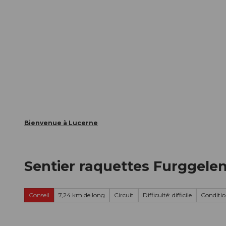
T
nts
Webcams
Carte d’hôte
o
c
La ville
La région
Informer
o
n
t
e
n
t
Bienvenue à Lucerne
Sentier raquettes Furggele
Conseil
7,24 km de long
Circuit
Difficulté: difficile
Condition