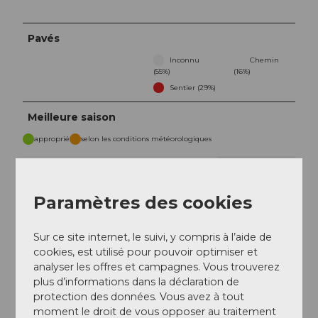
Pavés
Inconnu
Chemin
(55%)
(16%)
Sentier (29%)
Meilleure saison
approprié
selon les conditions météorologiques
Jan
Fév
Mar
Avr
Mai
Jui
Jui
Paramètres des cookies
Aoû
Sep
Oct
Nov
Déc
Sur ce site internet, le suivi, y compris à l’aide de
Caractéristiques de l'excursion
cookies, est utilisé pour pouvoir optimiser et
analyser les offres et campagnes. Vous trouverez
Circuit
plus d’informations dans la déclaration de
protection des données. Vous avez à tout
Equipement
moment le droit de vous opposer au traitement