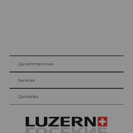
© Be
at Bre
chbü
hl
Qui sommes nous
Carte d’hôte Lucerne
Vos avantages en tant qu'hôte pour la nuit
Services
Quicklinks