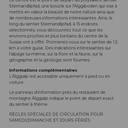
Le centre est le point de départ du polyvalent sentier
Steimandlipfad, une boucle sur l'Älggiboden qui vise à
mettre en valeur la beauté de notre nature ainsi que
de nombreuses informations intéressantes. Ainsi, le
long du sentier Steimandlipfad, à 15 endroits
sélectionnés, vous découvrirez tout ce que les
environs proches et plus lointains du centre de la
Suisse ont à offrir. Promenez-vous sur le sentier de 1,5
km à votre guise. Des indications intéressantes sur
l'alpage lui-même, sur la flore et la faune, sur la
géographie et la géologie sont fournies.
Informations complémentaires
L'Älggialp est accessible uniquement à pied ou en
voiture.
Le panneau d'information près du restaurant de
montagne Älggialp indique le point de départ exact
du sentier à thème.
RÈGLES SPÉCIALES DE CIRCULATION POUR
SAMEDI/DIMANCHE ET JOURS FÉRIÉS