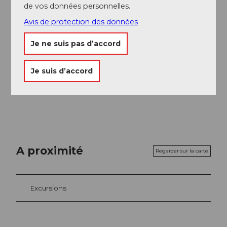
de vos données personnelles.
Chaussures solides
Avis de protection des données
Auteur(e)
Je ne suis pas d’accord
Obwalden Tourismus
Je suis d’accord
Organisation
Obwalden Tourismus
A proximité
Regarder sur la carte
Excursions