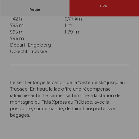
GPX
Route
1:42 h
6,77 km
795 m
1 m
995 m
1.791 m
796 m
Départ: Engelberg
Objectif: Trübsee
Le sentier longe le canon de la "piste de ski" jusqu'au
Trübsee. En haut, le lac offre une récompense
rafraîchissante. Le sentier se termine à la station de
montagne du Titlis Xpress au Trübsee, avec la
possibilité, sur demande, de faire transporter vos
bagages.