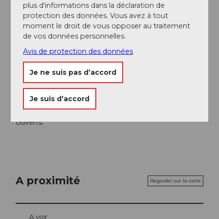
Engelberg - Titlis Tourismus
plus d’informations dans la déclaration de
protection des données. Vous avez à tout
moment le droit de vous opposer au traitement
Organisation
de vos données personnelles.
Engelberg-Titlis Tourismus
Avis de protection des données
Consignes de sécurité
Je ne suis pas d’accord
Lors de la planification, veuillez consulter le bulletin
des sports d'été sur
Je suis d’accord
https://www.engelberg.ch/offene-anlagen/sommer/
où il est indiqué si les sentiers de randonnée sont
ouverts.
A proximité
Regarder sur la carte
A voir