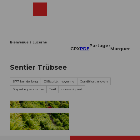
T
o
Webcams
Recherche
Menu
Shop
c
o
n
t
e
Bienvenue à Lucerne
Partager
n
GPX
PDF
Marquer
t
Sentier Trübsee
6,77 km de long
Difficulté: moyenne
Condition: moyen
Superbe panorama
Trail
course à pied
© Engelberg - Titlis Tourismus, Engelberg-Titlis
Tourismus, © Oskar Enander