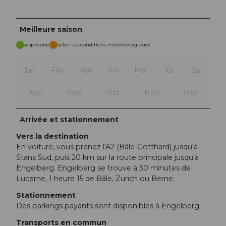
Meilleure saison
approprié
selon les conditions météorologiques
Jan
Fév
Mar
Avr
Mai
Jui
Jui
Aoû
Sep
Oct
Nov
Déc
Arrivée et stationnement
Vers la destination
En voiture, vous prenez l'A2 (Bâle-Gotthard) jusqu'à
Stans Sud, puis 20 km sur la route principale jusqu'à
Engelberg. Engelberg se trouve à 30 minutes de
Lucerne, 1 heure 15 de Bâle, Zurich ou Berne.
Stationnement
Des parkings payants sont disponibles à Engelberg.
Transports en commun